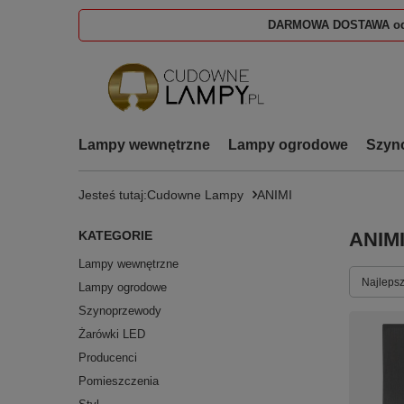
DARMOWA DOSTAWA od
Lampy wewnętrzne
Lampy ogrodowe
Szyn
Jesteś tutaj:
Cudowne Lampy
ANIMI
KATEGORIE
ANIM
Lampy wewnętrzne
Zmień s
Najlepsz
Lampy ogrodowe
Szynoprzewody
Żarówki LED
Producenci
Pomieszczenia