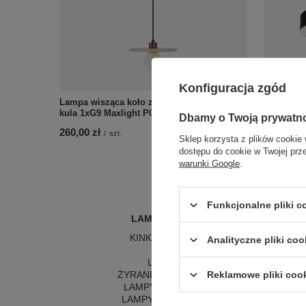
Konfiguracja zgód
Lampa wisząca koło z trawertynu i szklana
Czarny ok
kula 1xG9 Maxlight P0650 Lando
Maxlight
Dbamy o Twoją prywatn
260,00 zł
99,00 zł
/
szt.
/
Sklep korzysta z plików cookie 
dostępu do cookie w Twojej prz
warunki Google
.
Funkcjonalne pliki 
LAMPY WEWNĘTRZNE
KINKIETY NAD LUSTRO
Analityczne pliki coo
ŻYRANDOLE
L
LAMPKI NOCNE
LA
Reklamowe pliki coo
ŻYRANDOLE KRYSZTAŁOWE
LA
LAMPY WISZĄCE CZARNE
LAMPY WISZĄCE - OKRĘGI