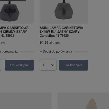
ANIMI LAMPA GABINETOWA
AMPA GABINETOWA
1X40W E14 JASNY SZARY
14 CIEMNY SZARY
Candellux 41-79930
 41-79923
94,99 zł
/
szt.
szt.
+ Dodaj do porównania
o porównania
Do koszyka
Do koszyka
Ilość produktów
roduktów