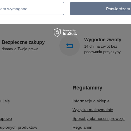
GIRLANDY OGRODOWE
SIGMA
KINKIETY OGRODOWE
ALDEX
dzam wymagane
Potwierdzam 
OŚWIETLENIE SCHODÓW
SOLLUX
ZEWNĘTRZNE
Wygodne zwroty
Bezpieczne zakupy
14 dni na zwrot bez
dbamy o Twoje prawa
podawania przyczyny
Regulaminy
uj się
Informacje o sklepie
Wysyłka maksymalnie
kupowe
Sposoby płatności i prowizje
kupionych produktów
Regulamin