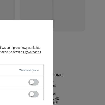
rze
338,00 zł
/
szt.
0457
ć warunki przechowywania lub
 także na stronie
Prywatność i
Zawsze aktywne
POPULARNE KATEGORIE
LAMPY RETRO
LAMPY GLAMOUR
LAMPY BOHO
LAMPY HAMPTON
LAMPY RUSTYKALNE
LAMPY KLASYCZNE