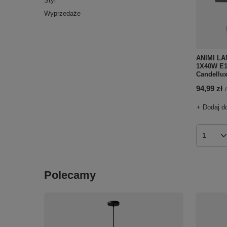
Styl
Wyprzedaże
ANIMI L
1X40W E
Candellux
94,99 zł
/
+ Dodaj d
Ilość p
Polecamy