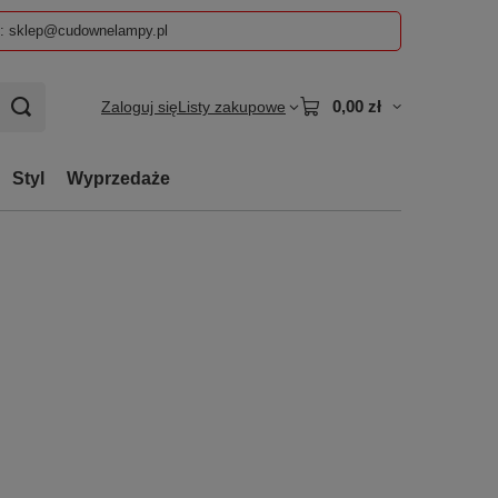
z: sklep@cudownelampy.pl
0,00 zł
Zaloguj się
Listy zakupowe
Styl
Wyprzedaże