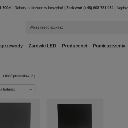
 300zł
| Rabaty naliczane w koszyku! |
Zadzwoń (+48) 608 781 034
| Napis
oprzewody
Żarówki LED
Producenci
Pomieszczenia
I
( ilość produktów:
2
)
ortowanie
a trafność