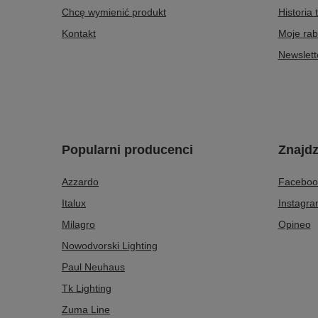
Chcę wymienić produkt
Historia 
Kontakt
Moje rab
Newslett
Popularni producenci
Znajdz
Azzardo
Faceboo
Italux
Instagr
Milagro
Opineo
Nowodvorski Lighting
Paul Neuhaus
Tk Lighting
Zuma Line