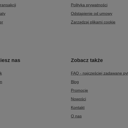
transakcji
Polityka prywatności
aty
Odstąpienie od umowy
er
Zarządzaj plikami cookie
iesz nas
Zobacz także
k
FAQ - najcześciej zadawane py
am
Blog
Promocje
Nowości
Kontakt
O nas