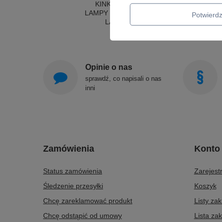
KINKIETY DO SYPIALNI
LAMPY SUFITOWE OKRĄGŁE
Potwier
LAMPY WISZĄCE
Opinie o nas
sprawdź, co napisali o nas
inni
Zamówienia
Konto
Status zamówienia
Zarejestr
Śledzenie przesyłki
Koszyk
Chcę zareklamować produkt
Listy za
Chcę odstąpić od umowy
Lista za