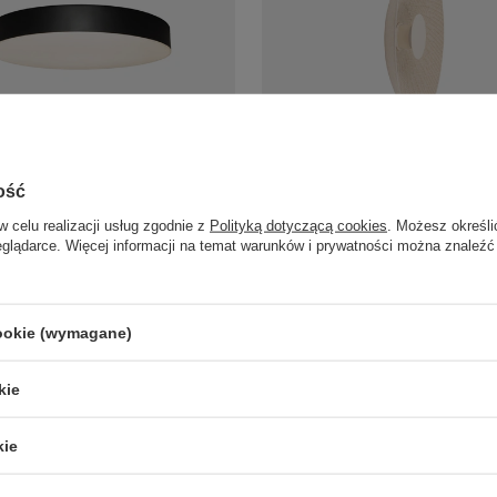
rągły plafon 30cm z tworzywa
Dekoracyjny kinkiet z filcu w kolo
 C0272 Lumos 24W
kremowym LED 3000K Maxlight W
ość
Misaki
szt.
w celu realizacji usług zgodnie z
Polityką dotyczącą cookies
. Możesz określi
575,00 zł
/
szt.
eglądarce. Więcej informacji na temat warunków i prywatności można znaleźć
cookie (wymagane)
LAMPY ZEWNĘTRZNE
PRODUCENCI
SŁUPKI OGRODOWE
AZZARDO
kie
AMPY OGRODOWE - WISZĄCE
ITALUX
MPY WISZĄCE - ZEWNĘTRZNE
MAYTONI
kie
MPY OGRODOWE - SUFITOWE
ARGON
LAMPY SOLARNE
REALITY
OPRAWY OGRODOWE
CANDELLUX