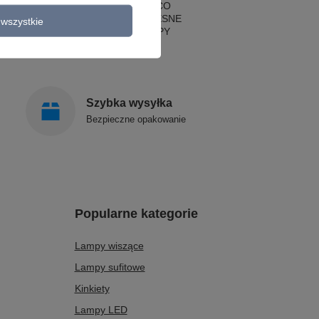
LAMPY ART DECO
LAMPY NOWOCZESNE
wszystkie
STYLOWE LAMPY
Szybka wysyłka
Bezpieczne opakowanie
Popularne kategorie
Lampy wiszące
Lampy sufitowe
Kinkiety
Lampy LED