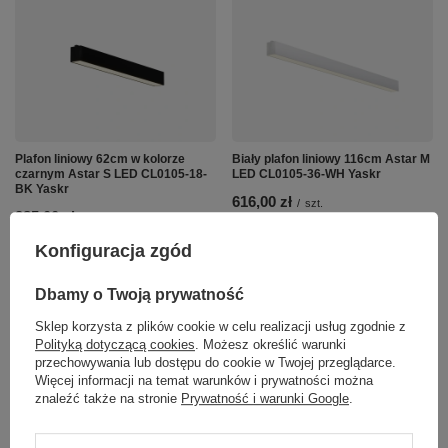
Plafon liniowy 62cm w kolorze
Biały plafon liniowy 116cm Astar M
czarnym Astar S LED CL0105-18-
LED CL0105-36-WH Yaskr
BK Yaskr
616,00 zł
/
szt.
385,00 zł
/
szt.
Konfiguracja zgód
Dbamy o Twoją prywatność
Sklep korzysta z plików cookie w celu realizacji usług zgodnie z
Polityką dotyczącą cookies
. Możesz określić warunki
przechowywania lub dostępu do cookie w Twojej przeglądarce.
Więcej informacji na temat warunków i prywatności można
znaleźć także na stronie
Prywatność i warunki Google
.
Plafon liniowy 62cm w kolorze
Lampa wisząca kula ze szkła
białym Astar S LED CL0105-18-WH
akrylowego Aurenia 1xLED czarna