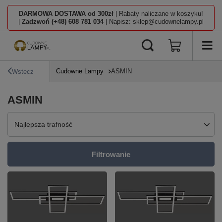
DARMOWA DOSTAWA od 300zł
| Rabaty naliczane w koszyku!
|
Zadzwoń (+48) 608 781 034
| Napisz: sklep@cudownelampy.pl
Cudowne Lampy
ASMIN
Wstecz
ASMIN
Zmień sortowanie
Najlepsza trafność
Filtrowanie