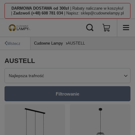
DARMOWA DOSTAWA od 300zł
| Rabaty naliczane w koszyku!
|
Zadzwoń (+48) 608 781 034
| Napisz: sklep@cudownelampy.pl
Cudowne Lampy
AUSTELL
Wstecz
AUSTELL
Zmień sortowanie
Najlepsza trafność
Filtrowanie