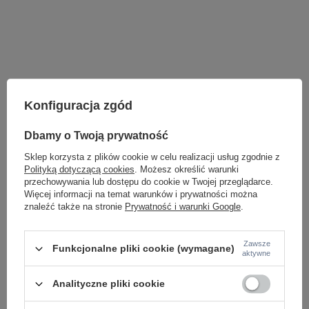
Konfiguracja zgód
Dbamy o Twoją prywatność
Sklep korzysta z plików cookie w celu realizacji usług zgodnie z
Polityką dotyczącą cookies
. Możesz określić warunki
przechowywania lub dostępu do cookie w Twojej przeglądarce.
Więcej informacji na temat warunków i prywatności można
znaleźć także na stronie
Prywatność i warunki Google
.
LAMPY WEWNĘTRZNE
KINKIETY NAD LUSTRO
Zawsze
Funkcjonalne pliki cookie (wymagane)
aktywne
ŻYRANDOLE
LAMPKI NOCNE
ŻYRANDOLE KRYSZTAŁOWE
Analityczne pliki cookie
LAMPY WISZĄCE CZARNE
LAMPY WISZĄCE - OKRĘGI