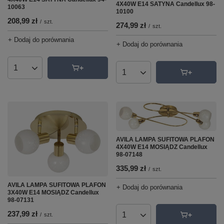
4X40W E14 SATYNA Candellux 98-
10063
10100
208,99 zł
/
szt.
274,99 zł
/
szt.
+ Dodaj do porównania
+ Dodaj do porównania
Ilość produktów
Ilość produktów
AVILA LAMPA SUFITOWA PLAFON
4X40W E14 MOSIĄDZ Candellux
98-07148
335,99 zł
/
szt.
AVILA LAMPA SUFITOWA PLAFON
+ Dodaj do porównania
3X40W E14 MOSIĄDZ Candellux
98-07131
237,99 zł
/
szt.
Ilość produktów