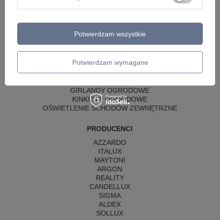
LAMPY WISZĄCE
LAMPY ZEWNĘTRZNE
Potwierdzam wszystkie
SŁUPKI OGRODOWE
LAMPY OGRODOWE - WISZĄCE
LAMPY WISZĄCE - ZEWNĘTRZNE
Potwierdzam wymagane
LAMPY OGRODOWE - SUFITOWE
LAMPY SOLARNE
OPRAWY OGRODOWE
GIRLANDY OGRODOWE
KINKIETY OGRODOWE
OŚWIETLENIE SCHODÓW ZEWNĘTRZNE
PRODUCENCI
AZZARDO
ITALUX
MAYTONI
ARGON
REALITY
CANDELLUX
SIGMA
ALDEX
SOLLUX