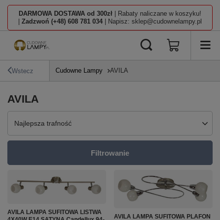
DARMOWA DOSTAWA od 300zł
| Rabaty naliczane w koszyku!
|
Zadzwoń (+48) 608 781 034
| Napisz: sklep@cudownelampy.pl
Cudowne Lampy
AVILA
Wstecz
AVILA
Zmień sortowanie
Najlepsza trafność
Filtrowanie
AVILA LAMPA SUFITOWA LISTWA
AVILA LAMPA SUFITOWA PLAFON
4X40W E14 SATYNA Candellux 94-