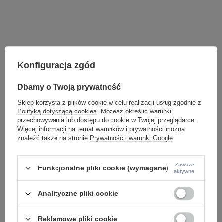
Konfiguracja zgód
Dbamy o Twoją prywatność
Sklep korzysta z plików cookie w celu realizacji usług zgodnie z
Polityką dotyczącą cookies
. Możesz określić warunki
przechowywania lub dostępu do cookie w Twojej przeglądarce.
Więcej informacji na temat warunków i prywatności można
znaleźć także na stronie
Prywatność i warunki Google
.
LAMPY WEWNĘTRZNE
KINKIETY NAD LUSTRO
ŻYRANDOLE
Zawsze
Funkcjonalne pliki cookie (wymagane)
LAMPKI NOCNE
aktywne
ŻYRANDOLE KRYSZTAŁOWE
LAMPY WISZĄCE CZARNE
Analityczne pliki cookie
LAMPY WISZĄCE - OKRĘGI
KINKIETY DO SYPIALNI
LAMPY SUFITOWE OKRĄGŁE
Reklamowe pliki cookie