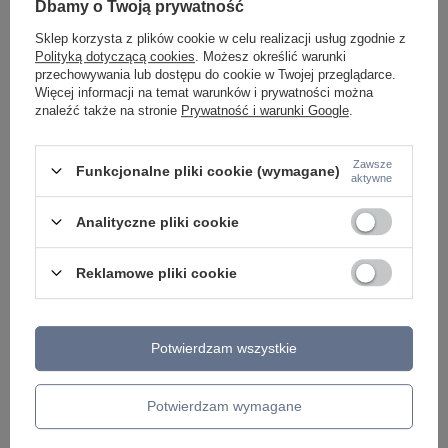
Dbamy o Twoją prywatność
LAMPKI NOCNE
ŻYRANDOLE KRYSZTAŁOWE
Sklep korzysta z plików cookie w celu realizacji usług zgodnie z
LAMPY WISZĄCE CZARNE
Polityką dotyczącą cookies
. Możesz określić warunki
LAMPY WISZĄCE - OKRĘGI
przechowywania lub dostępu do cookie w Twojej przeglądarce.
KINKIETY DO SYPIALNI
Więcej informacji na temat warunków i prywatności można
LAMPY SUFITOWE OKRĄGŁE
znaleźć także na stronie
Prywatność i warunki Google
.
LAMPY WISZĄCE
LAMPY ZEWNĘTRZNE
Zawsze
Funkcjonalne pliki cookie (wymagane)
aktywne
SŁUPKI OGRODOWE
LAMPY OGRODOWE - WISZĄCE
Analityczne pliki cookie
LAMPY WISZĄCE - ZEWNĘTRZNE
LAMPY OGRODOWE - SUFITOWE
LAMPY SOLARNE
Reklamowe pliki cookie
OPRAWY OGRODOWE
GIRLANDY OGRODOWE
KINKIETY OGRODOWE
OŚWIETLENIE SCHODÓW ZEWNĘTRZNE
Potwierdzam wszystkie
PRODUCENCI
AZZARDO
Potwierdzam wymagane
ITALUX
MAYTONI