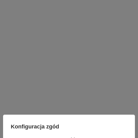
LAMPY WEWNĘTRZNE
Konfiguracja zgód
KINKIETY NAD LUSTRO
ŻYRANDOLE