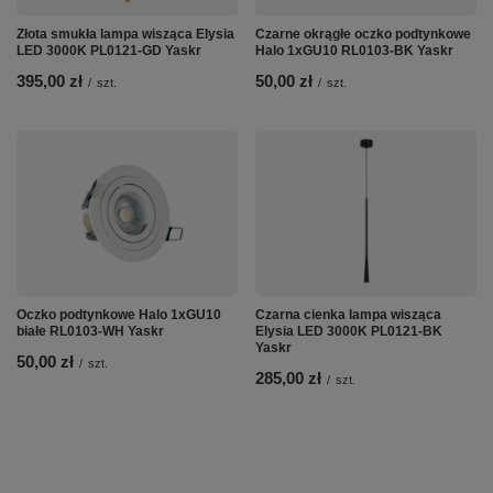
Złota smukła lampa wisząca Elysia
Czarne okrągłe oczko podtynkowe
LED 3000K PL0121-GD Yaskr
Halo 1xGU10 RL0103-BK Yaskr
395,00 zł
50,00 zł
/
szt.
/
szt.
Oczko podtynkowe Halo 1xGU10
Czarna cienka lampa wisząca
białe RL0103-WH Yaskr
Elysia LED 3000K PL0121-BK
Yaskr
50,00 zł
/
szt.
285,00 zł
/
szt.