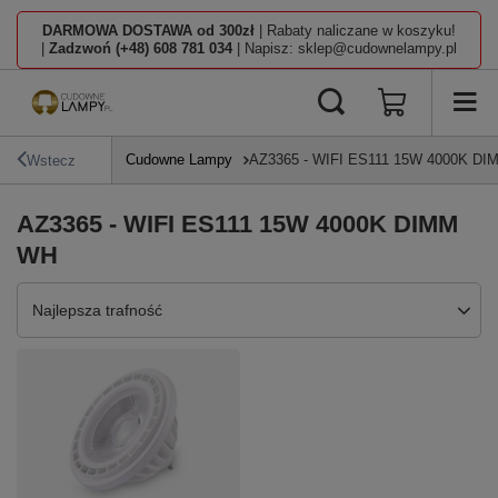
DARMOWA DOSTAWA od 300zł
| Rabaty naliczane w koszyku!
|
Zadzwoń (+48) 608 781 034
| Napisz: sklep@cudownelampy.pl
Cudowne Lampy
AZ3365 - WIFI ES111 15W 4000K D
Wstecz
AZ3365 - WIFI ES111 15W 4000K DIMM
WH
Zmień sortowanie
Najlepsza trafność