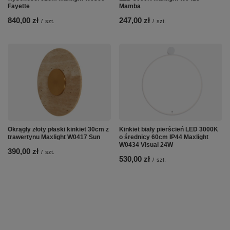
Fayette
Mamba
840,00 zł
247,00 zł
/
szt.
/
szt.
Okrągły złoty płaski kinkiet 30cm z
Kinkiet biały pierścień LED 3000K
trawertynu Maxlight W0417 Sun
o średnicy 60cm IP44 Maxlight
W0434 Visual 24W
390,00 zł
/
szt.
530,00 zł
/
szt.