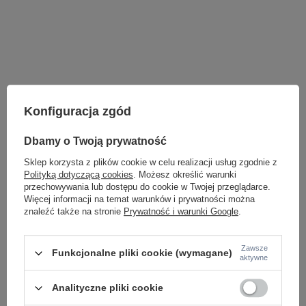
Konfiguracja zgód
Dbamy o Twoją prywatność
Sklep korzysta z plików cookie w celu realizacji usług zgodnie z
Polityką dotyczącą cookies
. Możesz określić warunki
przechowywania lub dostępu do cookie w Twojej przeglądarce.
Więcej informacji na temat warunków i prywatności można
znaleźć także na stronie
Prywatność i warunki Google
.
LAMPY WEWNĘTRZNE
Zawsze
Funkcjonalne pliki cookie (wymagane)
KINKIETY NAD LUSTRO
aktywne
ŻYRANDOLE
LAMPKI NOCNE
Analityczne pliki cookie
ŻYRANDOLE KRYSZTAŁOWE
LAMPY WISZĄCE CZARNE