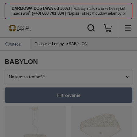
DARMOWA DOSTAWA od 300zł
| Rabaty naliczane w koszyku!
|
Zadzwoń (+48) 608 781 034
| Napisz: sklep@cudownelampy.pl
Cudowne Lampy
BABYLON
Wstecz
BABYLON
Zmień sortowanie
Najlepsza trafność
Filtrowanie