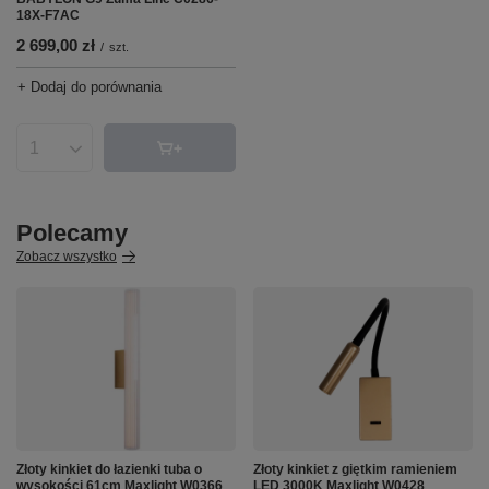
18X-F7AC
2 699,00 zł
/
szt.
+ Dodaj do porównania
Ilość produktów
Polecamy
Zobacz wszystko
Złoty kinkiet do łazienki tuba o
Złoty kinkiet z giętkim ramieniem
wysokości 61cm Maxlight W0366
LED 3000K Maxlight W0428