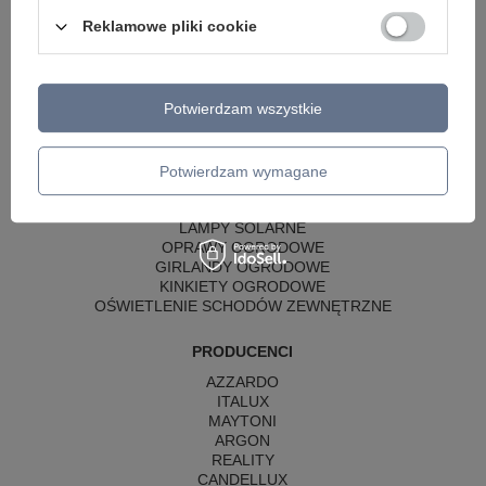
LAMPY WISZĄCE - OKRĘGI
Reklamowe pliki cookie
KINKIETY DO SYPIALNI
LAMPY SUFITOWE OKRĄGŁE
LAMPY WISZĄCE
Potwierdzam wszystkie
LAMPY ZEWNĘTRZNE
SŁUPKI OGRODOWE
LAMPY OGRODOWE - WISZĄCE
Potwierdzam wymagane
LAMPY WISZĄCE - ZEWNĘTRZNE
LAMPY OGRODOWE - SUFITOWE
LAMPY SOLARNE
OPRAWY OGRODOWE
GIRLANDY OGRODOWE
KINKIETY OGRODOWE
OŚWIETLENIE SCHODÓW ZEWNĘTRZNE
PRODUCENCI
AZZARDO
ITALUX
MAYTONI
ARGON
REALITY
CANDELLUX