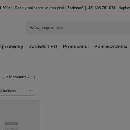
 300zł
| Rabaty naliczane w koszyku! |
Zadzwoń (+48) 608 781 034
| Napis
oprzewody
Żarówki LED
Producenci
Pomieszczenia
( ilość produktów:
1
)
ortowanie
a trafność