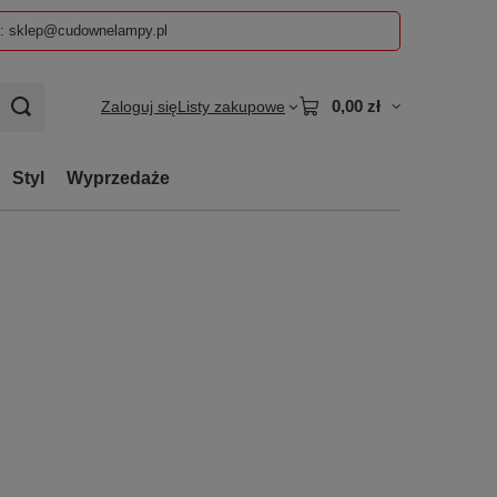
z: sklep@cudownelampy.pl
0,00 zł
Zaloguj się
Listy zakupowe
Styl
Wyprzedaże