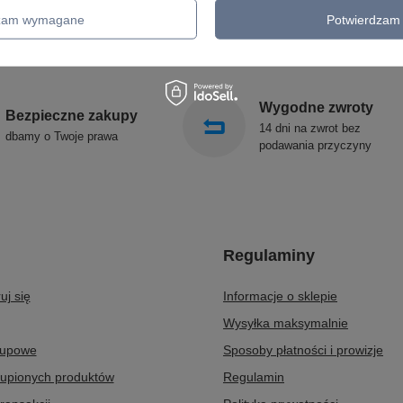
KINKIETY OGRODOWE
ALDEX
dzam wymagane
Potwierdzam 
OŚWIETLENIE SCHODÓW
SOLLUX
ZEWNĘTRZNE
Wygodne zwroty
Bezpieczne zakupy
14 dni na zwrot bez
dbamy o Twoje prawa
podawania przyczyny
Regulaminy
uj się
Informacje o sklepie
Wysyłka maksymalnie
kupowe
Sposoby płatności i prowizje
kupionych produktów
Regulamin