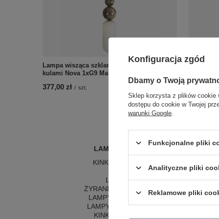
Konfiguracja zgód
Lampa wisząca szklany klosz z ozdobnymi
Owalny ki
kulami Nova 1xG9 Maxlight P0642
szklaną M
Dbamy o Twoją prywatn
377,00 zł
206,00 zł
/
szt.
Sklep korzysta z plików cookie 
dostępu do cookie w Twojej prz
warunki Google
.
Funkcjonalne pliki 
LAMPY WEWNĘTRZNE
KINKIETY NAD LUSTRO
Analityczne pliki coo
ŻYRANDOLE
L
LAMPKI NOCNE
LA
ŻYRANDOLE KRYSZTAŁOWE
LA
Reklamowe pliki coo
LAMPY WISZĄCE CZARNE
LAMPY WISZĄCE - OKRĘGI
KINKIETY DO SYPIALNI