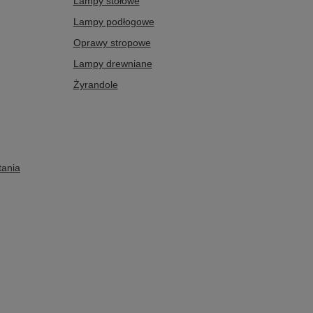
Lampy stołowe
Lampy podłogowe
Oprawy stropowe
Lampy drewniane
Żyrandole
tania