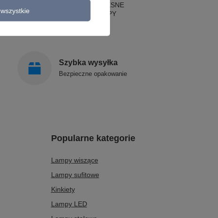
LAMPY NOWOCZESNE
wszystkie
STYLOWE LAMPY
Szybka wysyłka
Bezpieczne opakowanie
Popularne kategorie
Lampy wiszące
Lampy sufitowe
Kinkiety
Lampy LED