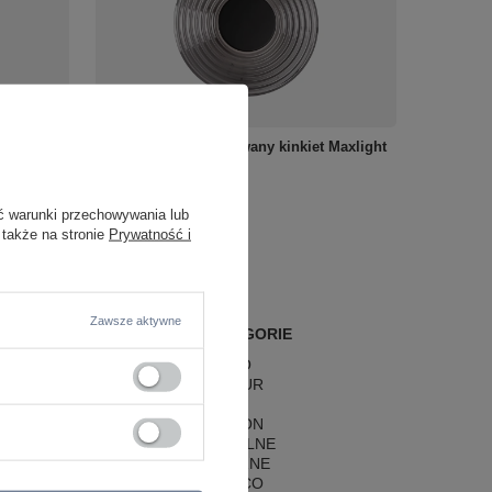
etlający
Szklany okrągły ryflowany kinkiet Maxlight
IP65 6W
W0474 Leonardo
299,00 zł
/
szt.
ć warunki przechowywania lub
 także na stronie
Prywatność i
Zawsze aktywne
POPULARNE KATEGORIE
LAMPY RETRO
LAMPY GLAMOUR
LAMPY BOHO
LAMPY HAMPTON
LAMPY RUSTYKALNE
LAMPY KLASYCZNE
LAMPY ART DECO