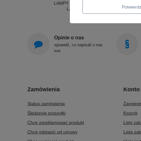
LAMPY SUFITOWE OKRĄGŁE
Potwier
LAMPY WISZĄCE
Opinie o nas
sprawdź, co napisali o nas
inni
Zamówienia
Konto
Status zamówienia
Zarejestr
Śledzenie przesyłki
Koszyk
Chcę zareklamować produkt
Listy za
Chcę odstąpić od umowy
Lista za