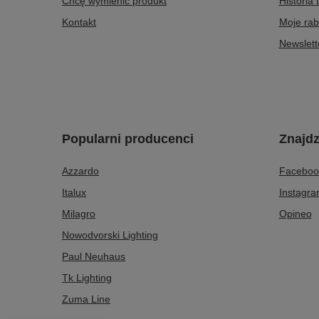
Chcę wymienić produkt
Historia 
Kontakt
Moje rab
Newslett
Popularni producenci
Znajdz
Azzardo
Faceboo
Italux
Instagr
Milagro
Opineo
Nowodvorski Lighting
Paul Neuhaus
Tk Lighting
Zuma Line