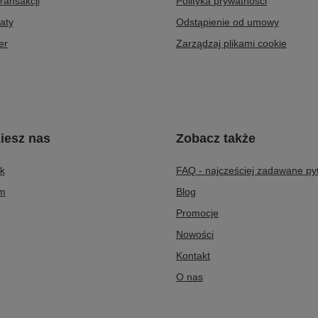
transakcji
Polityka prywatności
aty
Odstąpienie od umowy
er
Zarządzaj plikami cookie
iesz nas
Zobacz także
k
FAQ - najcześciej zadawane py
am
Blog
Promocje
Nowości
Kontakt
O nas