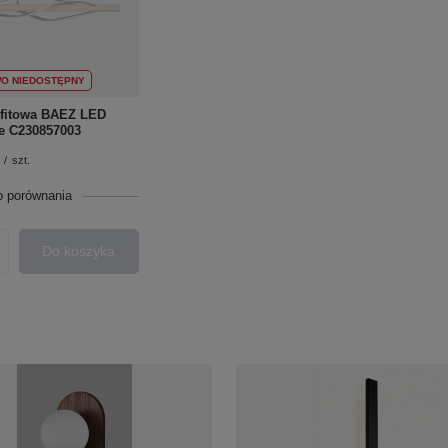
O NIEDOSTĘPNY
fitowa BAEZ LED
e C230857003
/
szt.
o porównania
Do koszyka
roduktów