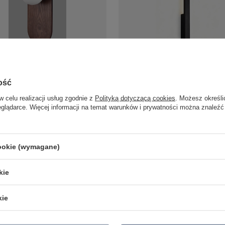
nkiet z ciemnego drewna z kulą
Kinkiet zewnętrzny czarny podświ
axlight W0476 Point
elewacje Maxlight W0458 Kaprun 
ość
LED 3000K
/
szt.
341,00 zł
w celu realizacji usług zgodnie z
Polityką dotyczącą cookies
. Możesz określi
/
szt.
eglądarce. Więcej informacji na temat warunków i prywatności można znaleźć
cookie (wymagane)
LAMPY ZEWNĘTRZNE
PRODUCENCI
SŁUPKI OGRODOWE
AZZARDO
kie
AMPY OGRODOWE - WISZĄCE
ITALUX
MPY WISZĄCE - ZEWNĘTRZNE
MAYTONI
MPY OGRODOWE - SUFITOWE
ARGON
kie
LAMPY SOLARNE
REALITY
OPRAWY OGRODOWE
CANDELLUX
GIRLANDY OGRODOWE
SIGMA