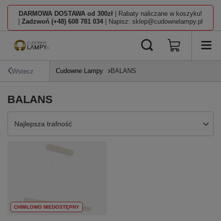
DARMOWA DOSTAWA od 300zł
| Rabaty naliczane w koszyku!
|
Zadzwoń (+48) 608 781 034
| Napisz: sklep@cudownelampy.pl
Cudowne Lampy
BALANS
Wstecz
BALANS
Zmień sortowanie
Najlepsza trafność
CHWILOWO NIEDOSTĘPNY