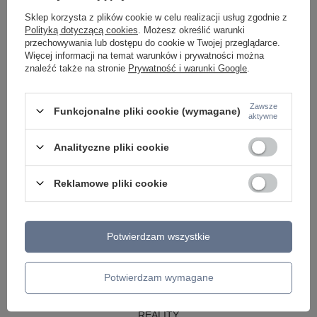
LAMPY WISZĄCE CZARNE
Sklep korzysta z plików cookie w celu realizacji usług zgodnie z
LAMPY WISZĄCE - OKRĘGI
Polityką dotyczącą cookies
. Możesz określić warunki
KINKIETY DO SYPIALNI
przechowywania lub dostępu do cookie w Twojej przeglądarce.
LAMPY SUFITOWE OKRĄGŁE
Więcej informacji na temat warunków i prywatności można
LAMPY WISZĄCE
znaleźć także na stronie
Prywatność i warunki Google
.
LAMPY ZEWNĘTRZNE
Zawsze
Funkcjonalne pliki cookie (wymagane)
SŁUPKI OGRODOWE
aktywne
LAMPY OGRODOWE - WISZĄCE
LAMPY WISZĄCE - ZEWNĘTRZNE
Analityczne pliki cookie
LAMPY OGRODOWE - SUFITOWE
LAMPY SOLARNE
OPRAWY OGRODOWE
Reklamowe pliki cookie
GIRLANDY OGRODOWE
KINKIETY OGRODOWE
OŚWIETLENIE SCHODÓW ZEWNĘTRZNE
Potwierdzam wszystkie
PRODUCENCI
AZZARDO
ITALUX
Potwierdzam wymagane
MAYTONI
ARGON
REALITY