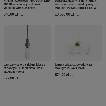
Kinkiet łazienkowy tuba 90cm LED
Duża ekskluzywna złota lampa
3000K na czarnej podstawie
wisząca z kloszami akrylowymi
Maxlight W0421D Thora
Maxlight P0635D Empire 121W
546,00 zł
18 500,00 zł
/
szt.
/
szt.
Lampa wisząca szklany klosz z
Lampa wisząca pojedyńcza
ozdobnymi kulami Nova 1xG9
Maxlight P0542 Lipari I
Maxlight P0642
574,00 zł
/
szt.
377,00 zł
/
szt.