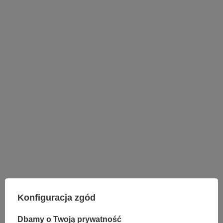
LAMPY WEWNĘTRZNE
KINKIETY NAD LUSTRO
Konfiguracja zgód
ŻYRANDOLE
LAMPKI NOCNE
Dbamy o Twoją prywatność
ŻYRANDOLE KRYSZTAŁOWE