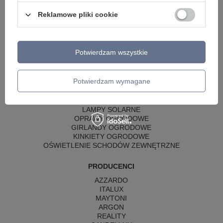
LAMPY WISZĄCE CZARNE
LAMPY WISZĄCE - OKRĘGI
Reklamowe pliki cookie
KINKIETY DO SYPIALNI
LAMPY SUFITOWE OKRĄGŁE
LAMPY WISZĄCE
Potwierdzam wszystkie
LAMPY ZEWNĘTRZNE
SŁUPKI OGRODOWE
Potwierdzam wymagane
LAMPY OGRODOWE - WISZĄCE
LAMPY WISZĄCE - ZEWNĘTRZNE
LAMPY OGRODOWE - SUFITOWE
LAMPY SOLARNE
OPRAWY OGRODOWE
GIRLANDY OGRODOWE
KINKIETY OGRODOWE
OŚWIETLENIE SCHODÓW ZEWNĘTRZNE
PRODUCENCI
AZZARDO
ITALUX
MAYTONI
ARGON
REALITY