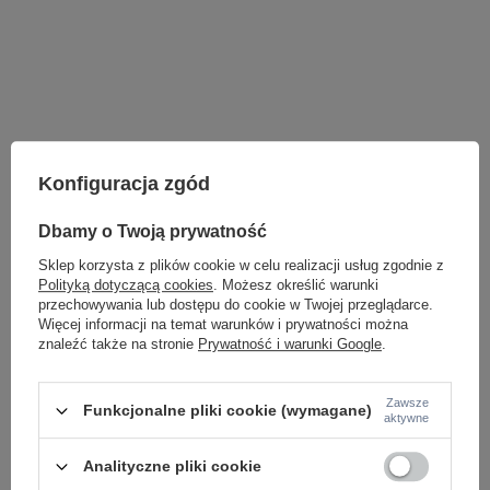
Konfiguracja zgód
Dbamy o Twoją prywatność
Sklep korzysta z plików cookie w celu realizacji usług zgodnie z
Polityką dotyczącą cookies
. Możesz określić warunki
przechowywania lub dostępu do cookie w Twojej przeglądarce.
Więcej informacji na temat warunków i prywatności można
znaleźć także na stronie
Prywatność i warunki Google
.
LAMPY WEWNĘTRZNE
Zawsze
Funkcjonalne pliki cookie (wymagane)
KINKIETY NAD LUSTRO
aktywne
ŻYRANDOLE
LAMPKI NOCNE
Analityczne pliki cookie
ŻYRANDOLE KRYSZTAŁOWE