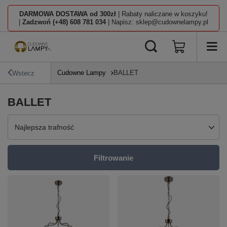
DARMOWA DOSTAWA od 300zł
| Rabaty naliczane w koszyku!
|
Zadzwoń (+48) 608 781 034
| Napisz: sklep@cudownelampy.pl
Cudowne Lampy
BALLET
Wstecz
BALLET
Zmień sortowanie
Najlepsza trafność
Filtrowanie