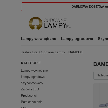
DARMOWA DOSTAWA od
Lampy wewnętrzne
Lampy ogrodowe
Szyn
Jesteś tutaj:
Cudowne Lampy
BAMBOO
KATEGORIE
BAM
Lampy wewnętrzne
Zmień s
Najlepsz
Lampy ogrodowe
Szynoprzewody
Żarówki LED
Producenci
Pomieszczenia