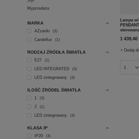
Styl
Wyprzedaże
Lampa w
MARKA
PENDANT 
sterowana
AZzardo
3
1 439,40 
Candellux
1
+ Dodaj d
RODZAJ ŹRÓDŁA ŚWIATŁA
E27
1
LED INTEGRATED
3
Ilość p
LED zintegrowany
3
ILOŚĆ ŹRÓDEŁ ŚWIATŁA
1
3
2
1
LED zintegrowany
3
KLASA IP
IP20
3