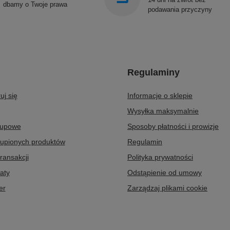
dbamy o Twoje prawa
podawania przyczyny
Regulaminy
uj się
Informacje o sklepie
Wysyłka maksymalnie
kupowe
Sposoby płatności i prowizje
kupionych produktów
Regulamin
transakcji
Polityka prywatności
aty
Odstąpienie od umowy
er
Zarządzaj plikami cookie