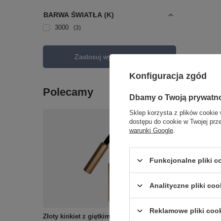
BARWA ŚWIATŁA (K)
3000
3
Zastosuj wybrane filtry
Konfiguracja zgód
Polecamy
Dbamy o Twoją prywatn
Sklep korzysta z plików cookie 
dostępu do cookie w Twojej prz
warunki Google
.
Funkcjonalne pliki 
Analityczne pliki coo
Reklamowe pliki coo
Złoty kinkiet z giętkim ramieniem LED
Kinkiet b