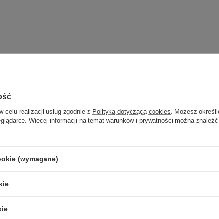
ość
w celu realizacji usług zgodnie z
Polityką dotyczącą cookies
. Możesz określi
eglądarce. Więcej informacji na temat warunków i prywatności można znaleźć
cookie (wymagane)
kie
kie
iały pierścień LED 3000K o
Kinkiet czarny pierścień do łazie