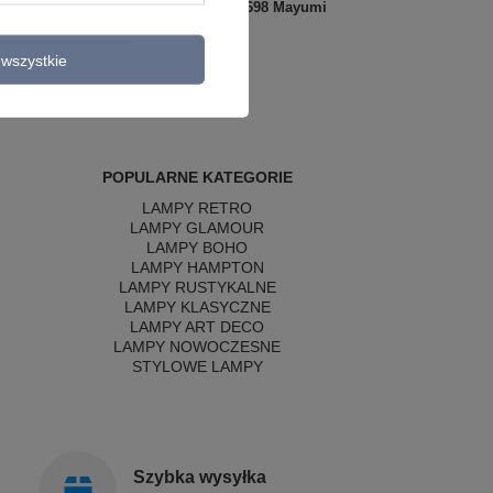
Visual
bezowym Maxlight P0698 Mayumi
1 168,00 zł
/
szt.
wszystkie
POPULARNE KATEGORIE
LAMPY RETRO
LAMPY GLAMOUR
LAMPY BOHO
LAMPY HAMPTON
LAMPY RUSTYKALNE
LAMPY KLASYCZNE
LAMPY ART DECO
LAMPY NOWOCZESNE
STYLOWE LAMPY
Szybka wysyłka