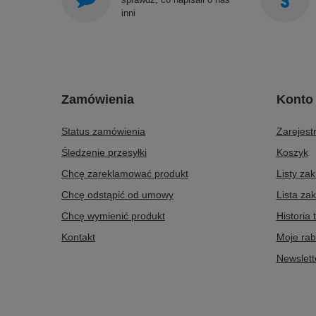
inni
Zamówienia
Konto
Status zamówienia
Zarejestr
Śledzenie przesyłki
Koszyk
Chcę zareklamować produkt
Listy za
Chcę odstąpić od umowy
Lista za
Chcę wymienić produkt
Historia 
Kontakt
Moje rab
Newslett