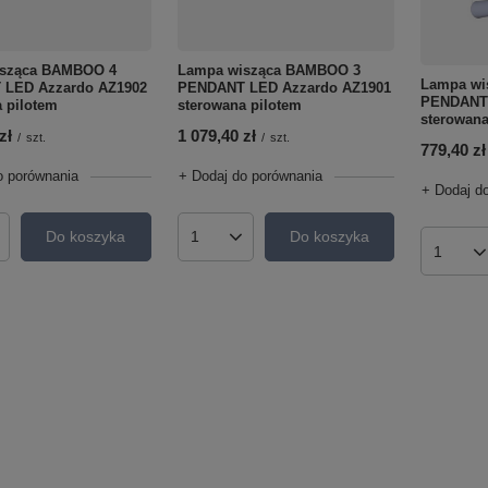
isząca BAMBOO 4
Lampa wisząca BAMBOO 3
Lampa wi
LED Azzardo AZ1902
PENDANT LED Azzardo AZ1901
PENDANT 
 pilotem
sterowana pilotem
sterowana
zł
1 079,40 zł
/
szt.
/
szt.
779,40 zł
o porównania
+ Dodaj do porównania
+ Dodaj d
Do koszyka
Do koszyka
roduktów
Ilość produktów
Ilość p