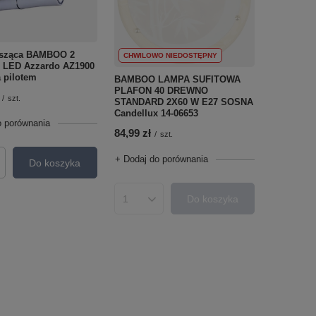
sząca BAMBOO 2
CHWILOWO NIEDOSTĘPNY
LED Azzardo AZ1900
 pilotem
BAMBOO LAMPA SUFITOWA
PLAFON 40 DREWNO
/
szt.
STANDARD 2X60 W E27 SOSNA
Candellux 14-06653
o porównania
84,99 zł
/
szt.
+ Dodaj do porównania
Do koszyka
roduktów
Do koszyka
Ilość produktów