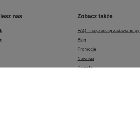
iesz nas
Zobacz także
k
FAQ - najcześciej zadawane py
am
Blog
Promocje
Nowości
Kontakt
O nas
py
,
Plac Kościuszki 43
,
42-265
Dąbrowa Zielona