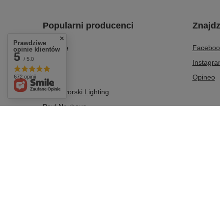
Popularni producenci
Znajdz
Prawdziwe
Azzardo
Faceboo
opinie klientów
5
/ 5.0
Italux
Instagr
Milagro
Opineo
672 opinii
Nowodvorski Lighting
Paul Neuhaus
Tk Lighting
Zuma Line
+48608781034
sklep@cudownelampy.pl
Cudowne Lam
W sklepie prezentujemy ceny brutto (z VAT).