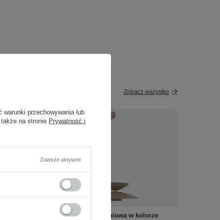
Zobacz wszystko
ć warunki przechowywania lub
 także na stronie
Prywatność i
Zawsze aktywne
nki LED
Lampa wisząca aluminiowa w kolorze