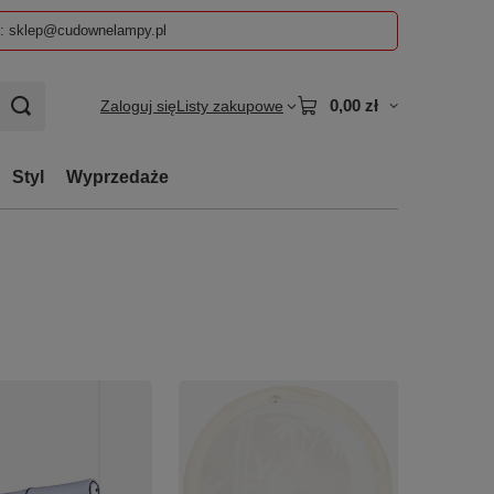
z: sklep@cudownelampy.pl
0,00 zł
Zaloguj się
Listy zakupowe
Styl
Wyprzedaże