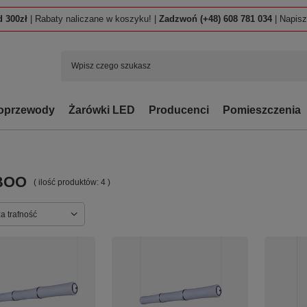
 300zł
| Rabaty naliczane w koszyku! |
Zadzwoń (+48) 608 781 034
| Napis
oprzewody
Żarówki LED
Producenci
Pomieszczenia
BOO
( ilość produktów:
4
)
ortowanie
a trafność