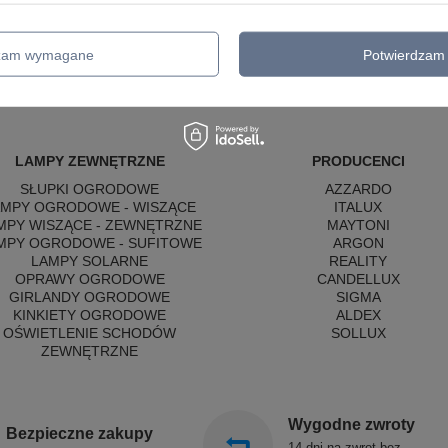
60cm IP44 Maxlight W0434 Visual
3000K 60cm IP44 Maxlight W0435 
24W
530,00 zł
/
szt.
/
szt.
dzam wymagane
Potwierdzam 
LAMPY ZEWNĘTRZNE
PRODUCENCI
SŁUPKI OGRODOWE
AZZARDO
AMPY OGRODOWE - WISZĄCE
ITALUX
MPY WISZĄCE - ZEWNĘTRZNE
MAYTONI
MPY OGRODOWE - SUFITOWE
ARGON
LAMPY SOLARNE
REALITY
OPRAWY OGRODOWE
CANDELLUX
GIRLANDY OGRODOWE
SIGMA
KINKIETY OGRODOWE
ALDEX
OŚWIETLENIE SCHODÓW
SOLLUX
ZEWNĘTRZNE
Wygodne zwroty
Bezpieczne zakupy
14 dni na zwrot bez