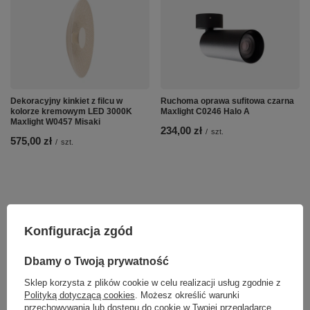
Dekoracyjny kinkiet z filcu w
Ruchoma oprawa sufitowa czarna
kolorze kremowym LED 3000K
Maxlight C0246 Halo A
Maxlight W0457 Misaki
234,00 zł
/
szt.
575,00 zł
/
szt.
Konfiguracja zgód
Dbamy o Twoją prywatność
Sklep korzysta z plików cookie w celu realizacji usług zgodnie z
Polityką dotyczącą cookies
. Możesz określić warunki
przechowywania lub dostępu do cookie w Twojej przeglądarce.