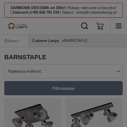
DARMOWA DOSTAWA od 300zł
| Rabaty naliczane w koszyku!
|
Zadzwoń (+48) 608 781 034
| Napisz: sklep@cudownelampy.pl
Cudowne Lampy
BARNSTAPLE
Wstecz
BARNSTAPLE
Zmień sortowanie
Najlepsza trafność
Filtrowanie