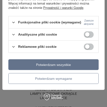
Więcej informacji na temat warunków i prywatności można
znaleźć także na stronie
Prywatność i warunki Google
.
Zawsze
Funkcjonalne pliki cookie (wymagane)
aktywne
Analityczne pliki cookie
Reklamowe pliki cookie
LAMPY WEWNĘTRZNE
KINKIETY NAD LUSTRO
Potwierdzam wszystkie
ŻYRANDOLE
LAMPKI NOCNE
ŻYRANDOLE KRYSZTAŁOWE
Potwierdzam wymagane
LAMPY WISZĄCE CZARNE
LAMPY WISZĄCE - OKRĘGI
KINKIETY DO SYPIALNI
LAMPY SUFITOWE OKRĄGŁE
LAMPY WISZĄCE