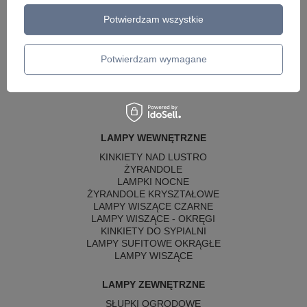
Potwierdzam wszystkie
Potwierdzam wymagane
LAMPY WEWNĘTRZNE
KINKIETY NAD LUSTRO
ŻYRANDOLE
LAMPKI NOCNE
ŻYRANDOLE KRYSZTAŁOWE
LAMPY WISZĄCE CZARNE
LAMPY WISZĄCE - OKRĘGI
KINKIETY DO SYPIALNI
LAMPY SUFITOWE OKRĄGŁE
LAMPY WISZĄCE
LAMPY ZEWNĘTRZNE
SŁUPKI OGRODOWE