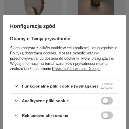
Konfiguracja zgód
Okrągły kinkiet z trawertnu
Czarny kinkiet ogrodowy Fiss LED
Maxlight W0479 Travertino 14W
3000K z czujnikiem ruchu Maxlight
Dbamy o Twoją prywatność
25cm średnicy LED 3000K IP44
W0472
754,00 zł
396,00 zł
Sklep korzysta z plików cookie w celu realizacji usług zgodnie z
/
szt.
/
szt.
Polityką dotyczącą cookies
. Możesz określić warunki
przechowywania lub dostępu do cookie w Twojej przeglądarce.
Więcej informacji na temat warunków i prywatności można
znaleźć także na stronie
Prywatność i warunki Google
.
Zawsze
Funkcjonalne pliki cookie (wymagane)
aktywne
Analityczne pliki cookie
Reklamowe pliki cookie