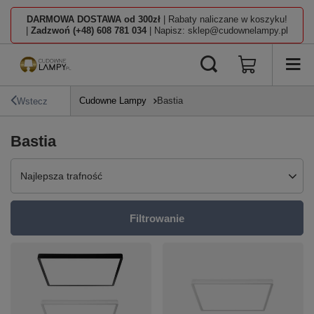
DARMOWA DOSTAWA od 300zł
| Rabaty naliczane w koszyku!
|
Zadzwoń (+48) 608 781 034
| Napisz: sklep@cudownelampy.pl
Cudowne Lampy
Bastia
Wstecz
Bastia
Zmień sortowanie
Najlepsza trafność
Filtrowanie