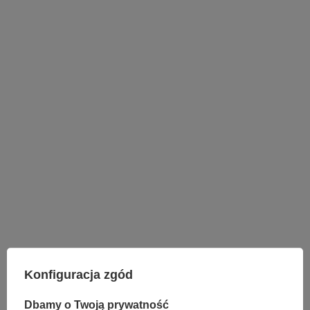
LAMPY WEWNĘTRZNE
KINKIETY NAD LUSTRO
Konfiguracja zgód
ŻYRANDOLE
LAMPKI NOCNE
Dbamy o Twoją prywatność
ŻYRANDOLE KRYSZTAŁOWE