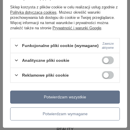
LAMPY WISZĄCE CZARNE
Sklep korzysta z plików cookie w celu realizacji usług zgodnie z
LAMPY WISZĄCE - OKRĘGI
Polityką dotyczącą cookies
. Możesz określić warunki
KINKIETY DO SYPIALNI
przechowywania lub dostępu do cookie w Twojej przeglądarce.
LAMPY SUFITOWE OKRĄGŁE
Więcej informacji na temat warunków i prywatności można
LAMPY WISZĄCE
znaleźć także na stronie
Prywatność i warunki Google
.
LAMPY ZEWNĘTRZNE
Zawsze
Funkcjonalne pliki cookie (wymagane)
SŁUPKI OGRODOWE
aktywne
LAMPY OGRODOWE - WISZĄCE
LAMPY WISZĄCE - ZEWNĘTRZNE
Analityczne pliki cookie
LAMPY OGRODOWE - SUFITOWE
LAMPY SOLARNE
OPRAWY OGRODOWE
Reklamowe pliki cookie
GIRLANDY OGRODOWE
KINKIETY OGRODOWE
OŚWIETLENIE SCHODÓW ZEWNĘTRZNE
Potwierdzam wszystkie
PRODUCENCI
AZZARDO
ITALUX
Potwierdzam wymagane
MAYTONI
ARGON
REALITY