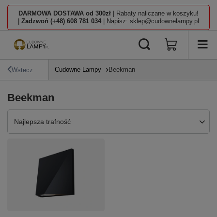
DARMOWA DOSTAWA od 300zł
| Rabaty naliczane w koszyku!
|
Zadzwoń (+48) 608 781 034
| Napisz: sklep@cudownelampy.pl
Cudowne Lampy
Beekman
Wstecz
Beekman
Zmień sortowanie
Najlepsza trafność