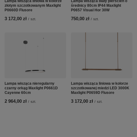
Lampa wisząca liniowa w kolorze
Lampa wisząca biały pierścień o
złotym szczotkowanym Maxlight
średnicy 80cm IP44 Maxlight
P0660D Flusore
P0657 Visual Hor 30W
3 172,00 zł
750,00 zł
/
szt.
/
szt.
Lampa wisząca nieregularny
Lampa wisząca liniowa w kolorze
czarny orkąg Maxlight P0661D
szczotkowanej miedzi LED 3000K
Cayenne 60cm
Maxlight P0659D Flusore
2 964,00 zł
3 172,00 zł
/
szt.
/
szt.