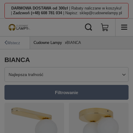
DARMOWA DOSTAWA od 300zł
| Rabaty naliczane w koszyku!
|
Zadzwoń (+48) 608 781 034
| Napisz: sklep@cudownelampy.pl
Cudowne Lampy
BIANCA
Wstecz
BIANCA
Zmień sortowanie
Najlepsza trafność
Filtrowanie