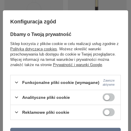
Konfiguracja zgód
Biały pierścień wiszący 60cm LED
Słupek ogrodowy LED 114cm w
3000K do łazienki IP44 Maxlight
kolorze antracyt Maxlight F0065
Dbamy o Twoją prywatność
P0651 Visual Ver 24W
Gardenia 25W
650,00 zł
978,00 zł
Sklep korzysta z plików cookie w celu realizacji usług zgodnie z
/
szt.
/
szt.
Polityką dotyczącą cookies
. Możesz określić warunki
przechowywania lub dostępu do cookie w Twojej przeglądarce.
Więcej informacji na temat warunków i prywatności można
znaleźć także na stronie
Prywatność i warunki Google
.
Zawsze
Funkcjonalne pliki cookie (wymagane)
aktywne
Analityczne pliki cookie
Reklamowe pliki cookie