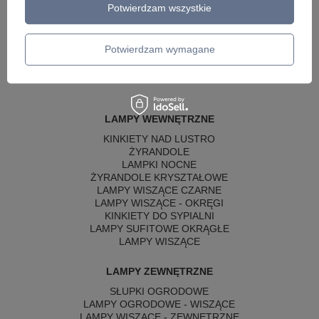
Potwierdzam wszystkie
Potwierdzam wymagane
LAMPY WEWNĘTRZNE
KINKIETY NAD LUSTRO
ŻYRANDOLE
LAMPKI NOCNE
ŻYRANDOLE KRYSZTAŁOWE
LAMPY WISZĄCE CZARNE
LAMPY WISZĄCE - OKRĘGI
KINKIETY DO SYPIALNI
LAMPY SUFITOWE OKRĄGŁE
LAMPY WISZĄCE
LAMPY ZEWNĘTRZNE
SŁUPKI OGRODOWE
LAMPY OGRODOWE - WISZĄCE
LAMPY WISZĄCE - ZEWNĘTRZNE