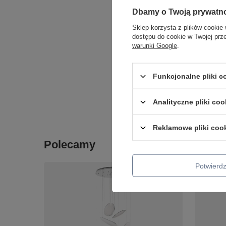
Dbamy o Twoją prywatn
Sklep korzysta z plików cookie 
CHWILOW
dostępu do cookie w Twojej prz
Kinkiet B
warunki Google
.
549,00 zł
Funkcjonalne pliki 
+ Dodaj d
Analityczne pliki coo
Ilość p
Reklamowe pliki coo
Polecamy
Potwier