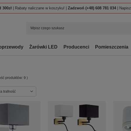
 300zł
| Rabaty naliczane w koszyku! |
Zadzwoń (+48) 608 781 034
| Napis
oprzewody
Żarówki LED
Producenci
Pomieszczenia
lość produktów:
9
)
ortowanie
a trafność