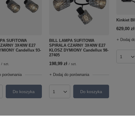
Kinkiet B
629,00 zł
+ Dodaj d
MPA SUFITOWA
BILL LAMPA SUFITOWA
CZARNY 3X40W E27
SPIRALA CZARNY 3X40W E27
MIONY Candellux 93-
KLOSZ DYMIONY Candellux 98-
27405
Ilość p
198,99 zł
/
szt.
/
szt.
o porównania
+ Dodaj do porównania
Do koszyka
Do koszyka
roduktów
Ilość produktów