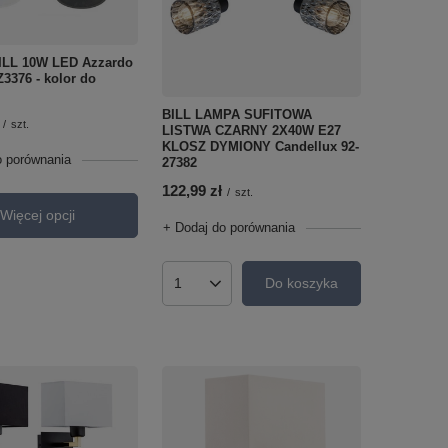
ILL 10W LED Azzardo
3376 - kolor do
BILL LAMPA SUFITOWA
/
szt.
LISTWA CZARNY 2X40W E27
KLOSZ DYMIONY Candellux 92-
o porównania
27382
122,99 zł
/
szt.
Więcej opcji
+ Dodaj do porównania
Do koszyka
Ilość produktów