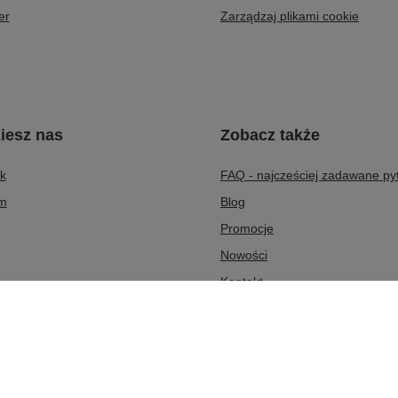
er
Zarządzaj plikami cookie
iesz nas
Zobacz także
k
FAQ - najcześciej zadawane py
am
Blog
Promocje
Nowości
Kontakt
O nas