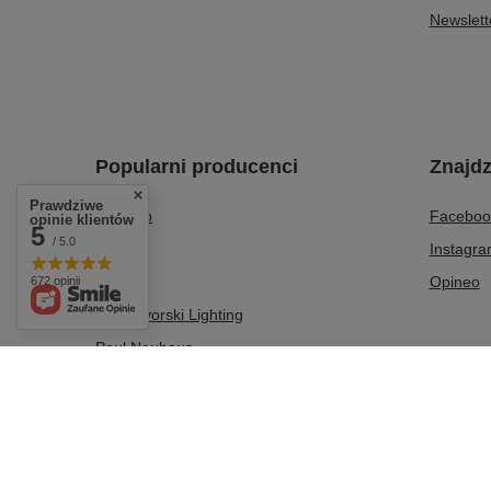
Newslett
Popularni producenci
Znajdz
Prawdziwe
Azzardo
Faceboo
opinie klientów
5
/ 5.0
Italux
Instagr
Milagro
Opineo
672 opinii
Nowodvorski Lighting
Paul Neuhaus
Tk Lighting
Zuma Line