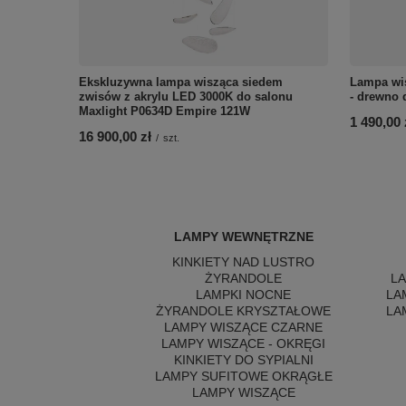
Ekskluzywna lampa wisząca siedem
Lampa wis
zwisów z akrylu LED 3000K do salonu
- drewno 
Maxlight P0634D Empire 121W
1 490,00 
16 900,00 zł
/
szt.
LAMPY WEWNĘTRZNE
KINKIETY NAD LUSTRO
ŻYRANDOLE
L
LAMPKI NOCNE
LA
ŻYRANDOLE KRYSZTAŁOWE
LA
LAMPY WISZĄCE CZARNE
LAMPY WISZĄCE - OKRĘGI
KINKIETY DO SYPIALNI
LAMPY SUFITOWE OKRĄGŁE
LAMPY WISZĄCE