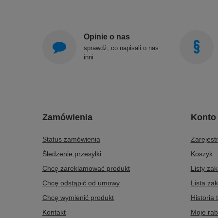
Opinie o nas
sprawdź, co napisali o nas
inni
Zamówienia
Konto
Status zamówienia
Zarejestr
Śledzenie przesyłki
Koszyk
Chcę zareklamować produkt
Listy za
Chcę odstąpić od umowy
Lista za
Chcę wymienić produkt
Historia 
Kontakt
Moje rab