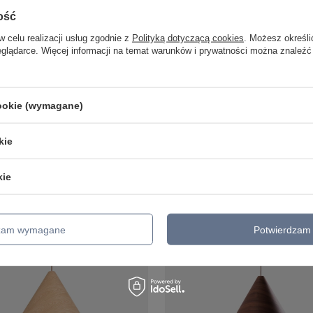
ość
w celu realizacji usług zgodnie z
Polityką dotyczącą cookies
. Możesz określi
O NIEDOSTĘPNY
eglądarce. Więcej informacji na temat warunków i prywatności można znaleźć
ILL WHITE Argon 1051
/
szt.
cookie (wymagane)
o porównania
kie
Do koszyka
roduktów
kie
dzam wymagane
Potwierdzam 