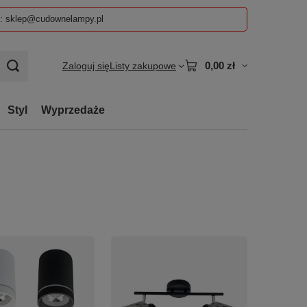
z: sklep@cudownelampy.pl
0,00 zł
Zaloguj się
Listy zakupowe
Styl
Wyprzedaże