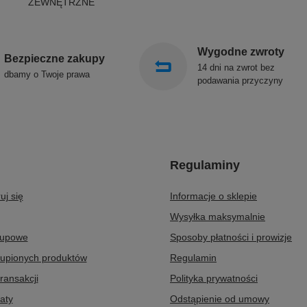
ZEWNĘTRZNE
Wygodne zwroty
Bezpieczne zakupy
14 dni na zwrot bez
dbamy o Twoje prawa
podawania przyczyny
Regulaminy
uj się
Informacje o sklepie
Wysyłka maksymalnie
kupowe
Sposoby płatności i prowizje
kupionych produktów
Regulamin
transakcji
Polityka prywatności
aty
Odstąpienie od umowy