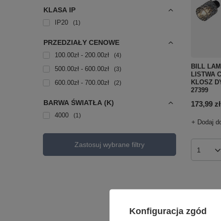
KLASA IP
IP20
1
PRZEDZIAŁY CENOWE
100.00zł - 200.00zł
4
BILL LA
500.00zł - 600.00zł
3
LISTWA 
KLOSZ DY
600.00zł - 700.00zł
2
27399
BARWA ŚWIATŁA (K)
173,99 zł
4000
1
+ Dodaj d
Zastosuj wybrane filtry
Ilość p
Konfiguracja zgód