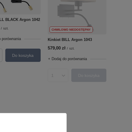
ILL BLACK Argon 1042
/
szt.
CHWILOWO NIEDOSTĘPNY
o porównania
Kinkiet BILL Argon 1043
579,00 zł
/
szt.
Do koszyka
roduktów
+ Dodaj do porównania
Do koszyka
Ilość produktów