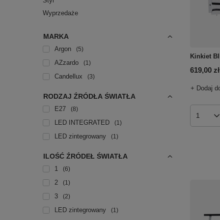
Styl
Wyprzedaże
MARKA
Argon
5
Kinkiet B
AZzardo
1
619,00 zł
Candellux
3
+ Dodaj d
RODZAJ ŹRÓDŁA ŚWIATŁA
E27
8
Ilość p
LED INTEGRATED
1
LED zintegrowany
1
ILOŚĆ ŹRÓDEŁ ŚWIATŁA
1
6
2
1
3
2
LED zintegrowany
1