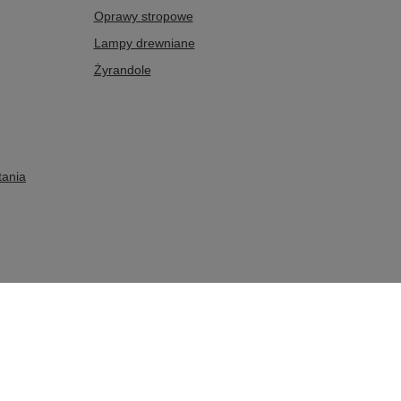
Oprawy stropowe
Lampy drewniane
Żyrandole
tania