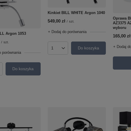
Kinkiet BILL WHITE Argon 1040
Oprawa B
549,00 zł
/
szt.
AZ3375 AZ
wyboru
+ Dodaj do porównania
ILL Argon 1053
165,00 zł
/
szt.
+ Dodaj d
Do koszyka
Ilość produktów
o porównania
Do koszyka
roduktów