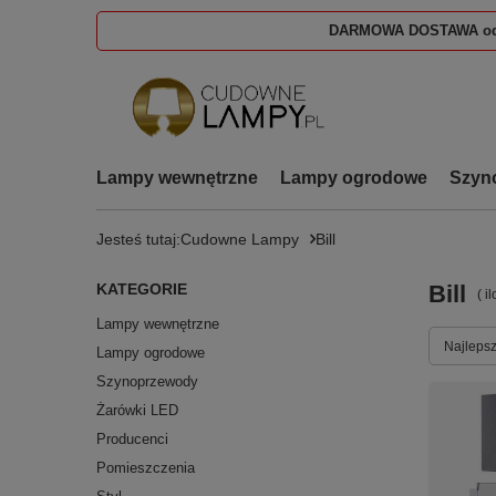
DARMOWA DOSTAWA od
Lampy wewnętrzne
Lampy ogrodowe
Szyn
Jesteś tutaj:
Cudowne Lampy
Bill
KATEGORIE
Bill
( i
Lampy wewnętrzne
Zmień s
Najlepsz
Lampy ogrodowe
Szynoprzewody
Żarówki LED
Producenci
Pomieszczenia