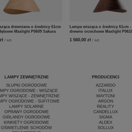
ząca drewniana o średnicy 61cm
Lampa wisząca o średnicy 61cm -
dębowe Maxlight P0609 Sakura
drewno orzechowe Maxlight P061
zł
1 560,00 zł
/
szt.
/
szt.
LAMPY ZEWNĘTRZNE
PRODUCENCI
SŁUPKI OGRODOWE
AZZARDO
AMPY OGRODOWE - WISZĄCE
ITALUX
MPY WISZĄCE - ZEWNĘTRZNE
MAYTONI
MPY OGRODOWE - SUFITOWE
ARGON
LAMPY SOLARNE
REALITY
OPRAWY OGRODOWE
CANDELLUX
GIRLANDY OGRODOWE
SIGMA
KINKIETY OGRODOWE
ALDEX
OŚWIETLENIE SCHODÓW
SOLLUX