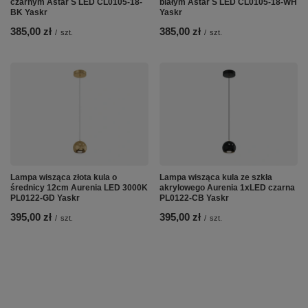
czarnym Astar S LED CL0105-18-
białym Astar S LED CL0105-18-WH
BK Yaskr
Yaskr
385,00 zł
385,00 zł
/
szt.
/
szt.
Lampa wisząca złota kula o
Lampa wisząca kula ze szkła
średnicy 12cm Aurenia LED 3000K
akrylowego Aurenia 1xLED czarna
PL0122-GD Yaskr
PL0122-CB Yaskr
395,00 zł
395,00 zł
/
szt.
/
szt.