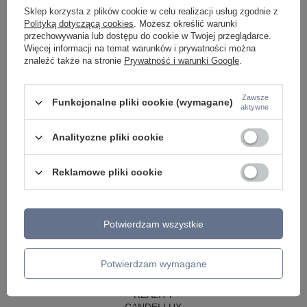
LAMPY WISZĄCE CZARNE
Sklep korzysta z plików cookie w celu realizacji usług zgodnie z
LAMPY WISZĄCE - OKRĘGI
Polityką dotyczącą cookies
. Możesz określić warunki
KINKIETY DO SYPIALNI
przechowywania lub dostępu do cookie w Twojej przeglądarce.
LAMPY SUFITOWE OKRĄGŁE
Więcej informacji na temat warunków i prywatności można
LAMPY WISZĄCE
znaleźć także na stronie
Prywatność i warunki Google
.
LAMPY ZEWNĘTRZNE
SŁUPKI OGRODOWE
Zawsze
Funkcjonalne pliki cookie (wymagane)
aktywne
LAMPY OGRODOWE - WISZĄCE
LAMPY WISZĄCE - ZEWNĘTRZNE
LAMPY OGRODOWE - SUFITOWE
Analityczne pliki cookie
LAMPY SOLARNE
OPRAWY OGRODOWE
Reklamowe pliki cookie
GIRLANDY OGRODOWE
KINKIETY OGRODOWE
OŚWIETLENIE SCHODÓW ZEWNĘTRZNE
Potwierdzam wszystkie
PRODUCENCI
AZZARDO
ITALUX
Potwierdzam wymagane
MAYTONI
ARGON
REALITY