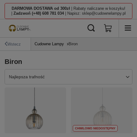
DARMOWA DOSTAWA od 300zł
| Rabaty naliczane w koszyku!
|
Zadzwoń (+48) 608 781 034
| Napisz: sklep@cudownelampy.pl
Cudowne Lampy
Biron
Wstecz
Biron
Zmień sortowanie
Najlepsza trafność
CHWILOWO NIEDOSTĘPNY