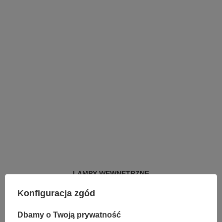
LAMPY WEWNĘTRZNE
KINKIETY NAD LUSTRO
Konfiguracja zgód
ŻYRANDOLE
LAMPKI NOCNE
ŻYRANDOLE KRYSZTAŁOWE
Dbamy o Twoją prywatność