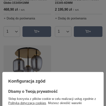
Globo 15345H1MM
15345-6DMM
468,90 zł
2 195,90 zł
/
szt.
/
szt.
+ Dodaj do porównania
+ Dodaj do porównania
Ilość produktów
Ilość produktów
Konfiguracja zgód
Lampa sufitowa BLACKY I Globo
15345-3DMM
Dbamy o Twoją prywatność
939,90 zł
/
szt.
Sklep korzysta z plików cookie w celu realizacji usług zgodnie z
Polityką dotyczącą cookies
. Możesz określić warunki
+ Dodaj do porównania