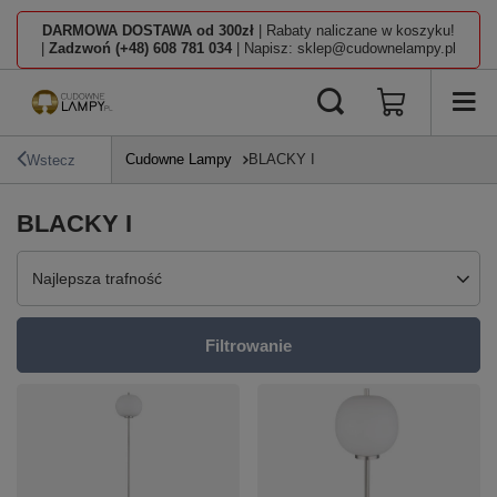
DARMOWA DOSTAWA od 300zł
| Rabaty naliczane w koszyku!
|
Zadzwoń (+48) 608 781 034
| Napisz: sklep@cudownelampy.pl
Cudowne Lampy
BLACKY I
Wstecz
BLACKY I
Zmień sortowanie
Najlepsza trafność
Filtrowanie