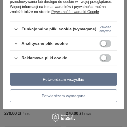
przechowywania lub dostępu do cookie w Twojej przeglądarce.
Więcej informacji na temat warunków i prywatności można
znaleźć także na stronie
Prywatność i warunki Google
.
Ilość produktów
Zawsze
Funkcjonalne pliki cookie (wymagane)
aktywne
Polecamy
Zobacz wszystko
Analityczne pliki cookie
Reklamowe pliki cookie
Potwierdzam wszystkie
Potwierdzam wymagane
Czarna tuba sufitowa natynkowa
Szara tuba sufitowa natynkowa
metal + szkło LED 3000K Maxlight
metal + szkło LED 3000K Maxlight
C0275 Fusion
C0274 Fusion
270,00 zł
270,00 zł
/
szt.
/
szt.