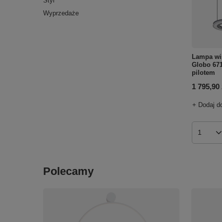
Styl
Wyprzedaże
Lampa wi
Globo 671
pilotem
1 795,90 
+ Dodaj d
Ilość p
Polecamy