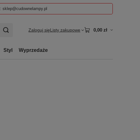
z: sklep@cudownelampy.pl
0,00 zł
Zaloguj się
Listy zakupowe
Styl
Wyprzedaże