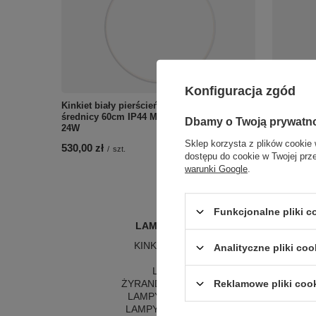
Konfiguracja zgód
Kinkiet biały pierścień LED 3000K o
Kinkiet c
średnicy 60cm IP44 Maxlight W0434 Visual
3000K 60c
Dbamy o Twoją prywatn
24W
24W
Sklep korzysta z plików cookie 
530,00 zł
530,00 zł
/
szt.
dostępu do cookie w Twojej prz
warunki Google
.
Funkcjonalne pliki 
LAMPY WEWNĘTRZNE
KINKIETY NAD LUSTRO
Analityczne pliki coo
ŻYRANDOLE
L
LAMPKI NOCNE
LA
Reklamowe pliki coo
ŻYRANDOLE KRYSZTAŁOWE
LA
LAMPY WISZĄCE CZARNE
LAMPY WISZĄCE - OKRĘGI