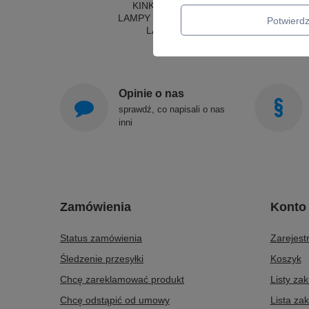
KINKIETY DO SYPIALNI
LAMPY SUFITOWE OKRĄGŁE
Potwier
LAMPY WISZĄCE
Opinie o nas
sprawdź, co napisali o nas
inni
Zamówienia
Konto
Status zamówienia
Zarejestr
Śledzenie przesyłki
Koszyk
Chcę zareklamować produkt
Listy za
Chcę odstąpić od umowy
Lista za