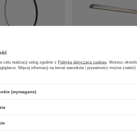
zarny pierścień do łazienki LED
Kinkiet podłużny nad lustro 59cm
m IP44 Maxlight W0435 Visual
chrom IP44 LED 3000K Maxlight 
ość
Trio
w celu realizacji usług zgodnie z
Polityką dotyczącą cookies
. Możesz określi
1 190,00 zł
/
szt.
/
szt.
eglądarce. Więcej informacji na temat warunków i prywatności można znaleźć
cookie (wymagane)
LAMPY ZEWNĘTRZNE
PRODUCENCI
SŁUPKI OGRODOWE
AZZARDO
kie
AMPY OGRODOWE - WISZĄCE
ITALUX
MPY WISZĄCE - ZEWNĘTRZNE
MAYTONI
kie
MPY OGRODOWE - SUFITOWE
ARGON
LAMPY SOLARNE
REALITY
OPRAWY OGRODOWE
CANDELLUX