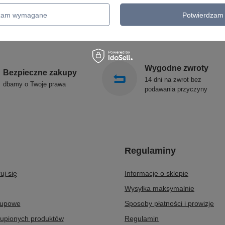
GIRLANDY OGRODOWE
SIGMA
KINKIETY OGRODOWE
ALDEX
dzam wymagane
Potwierdzam 
OŚWIETLENIE SCHODÓW
SOLLUX
ZEWNĘTRZNE
Wygodne zwroty
Bezpieczne zakupy
14 dni na zwrot bez
dbamy o Twoje prawa
podawania przyczyny
Regulaminy
uj się
Informacje o sklepie
Wysyłka maksymalnie
kupowe
Sposoby płatności i prowizje
kupionych produktów
Regulamin