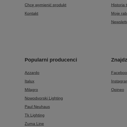
Chcę wymienić produkt
Historia 
Kontakt
Moje rab
Newslett
Popularni producenci
Znajdz
Azzardo
Faceboo
Italux
Instagr
Milagro
Opineo
Nowodvorski Lighting
Paul Neuhaus
Tk Lighting
Zuma Line