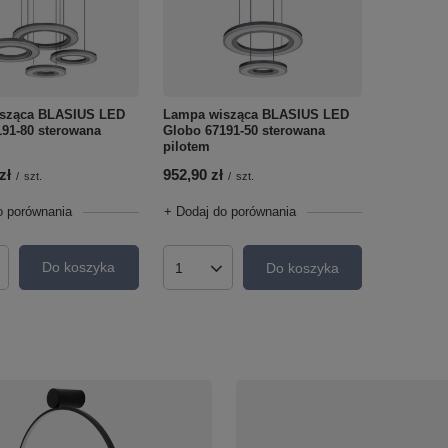
sząca BLASIUS LED
Lampa wisząca BLASIUS LED
91-80 sterowana
Globo 67191-50 sterowana
pilotem
zł
952,90 zł
/
szt.
/
szt.
o porównania
+ Dodaj do porównania
Do koszyka
Do koszyka
roduktów
Ilość produktów