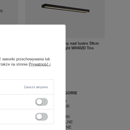
 w kolorze
Czarny kinkiet podłużny nad lustro 59cm
W0403D
IP44 LED 3000K Maxlight W0402D Trio
870,00 zł
/
szt.
ć warunki przechowywania lub
 także na stronie
Prywatność i
Zawsze aktywne
POPULARNE KATEGORIE
LAMPY RETRO
LAMPY GLAMOUR
LAMPY BOHO
LAMPY HAMPTON
LAMPY RUSTYKALNE
LAMPY KLASYCZNE