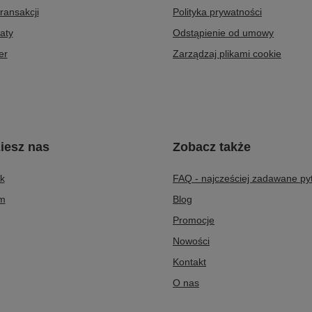
transakcji
Polityka prywatności
aty
Odstąpienie od umowy
er
Zarządzaj plikami cookie
iesz nas
Zobacz także
k
FAQ - najcześciej zadawane py
am
Blog
Promocje
Nowości
Kontakt
O nas