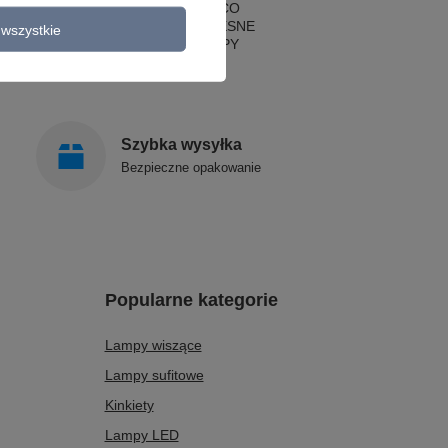
LAMPY ART DECO
LAMPY NOWOCZESNE
wszystkie
STYLOWE LAMPY
Szybka wysyłka
Bezpieczne opakowanie
Popularne kategorie
Lampy wiszące
Lampy sufitowe
Kinkiety
Lampy LED