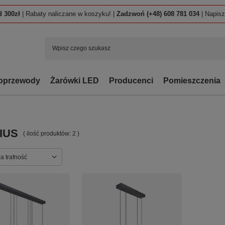
 300zł
| Rabaty naliczane w koszyku! |
Zadzwoń (+48) 608 781 034
| Napis
oprzewody
Żarówki LED
Producenci
Pomieszczenia
IUS
( ilość produktów:
2
)
ortowanie
a trafność