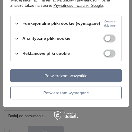
Więcej informacji na temat warunków i prywatności można
znaleźć także na stronie
Prywatność i warunki Google
.
Ilość produktów
Zawsze
Funkcjonalne pliki cookie (wymagane)
aktywne
Analityczne pliki cookie
Reklamowe pliki cookie
CHWILOWO NIEDOSTĘPNY
Lampa wisząca BOLLA Maytoni
Potwierdzam wszystkie
MOD133PL-06BS
3 473,00 zł
/
szt.
Potwierdzam wymagane
Najniższa cena z 30 dni przed
obniżką:
2 674,21 zł
+29%
Cena regularna:
4 067,00 zł
-15%
+ Dodaj do porównania