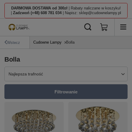
DARMOWA DOSTAWA od 300zł
| Rabaty naliczane w koszyku!
|
Zadzwoń (+48) 608 781 034
| Napisz: sklep@cudownelampy.pl
Cudowne Lampy
Bolla
Wstecz
Bolla
Zmień sortowanie
Najlepsza trafność
Filtrowanie