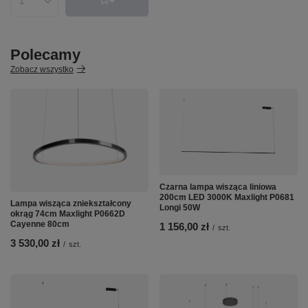
Ilość produktów
Polecamy
Zobacz wszystko
Czarna lampa wisząca liniowa
200cm LED 3000K Maxlight P0681
Lampa wisząca zniekształcony
Longi 50W
okrąg 74cm Maxlight P0662D
Cayenne 80cm
1 156,00 zł
/
szt.
3 530,00 zł
/
szt.