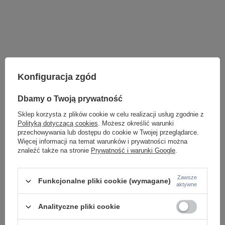
Konfiguracja zgód
Dbamy o Twoją prywatność
Sklep korzysta z plików cookie w celu realizacji usług zgodnie z
Polityką dotyczącą cookies
. Możesz określić warunki
przechowywania lub dostępu do cookie w Twojej przeglądarce.
Więcej informacji na temat warunków i prywatności można
znaleźć także na stronie
Prywatność i warunki Google
.
LAMPY WEWNĘTRZNE
KINKIETY NAD LUSTRO
Zawsze
Funkcjonalne pliki cookie (wymagane)
aktywne
ŻYRANDOLE
LAMPKI NOCNE
ŻYRANDOLE KRYSZTAŁOWE
Analityczne pliki cookie
LAMPY WISZĄCE CZARNE
LAMPY WISZĄCE - OKRĘGI