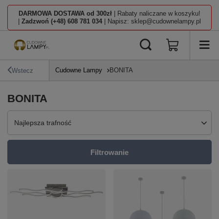
DARMOWA DOSTAWA od 300zł
| Rabaty naliczane w koszyku!
|
Zadzwoń (+48) 608 781 034
| Napisz: sklep@cudownelampy.pl
Cudowne Lampy
BONITA
Wstecz
BONITA
Zmień sortowanie
Najlepsza trafność
Filtrowanie