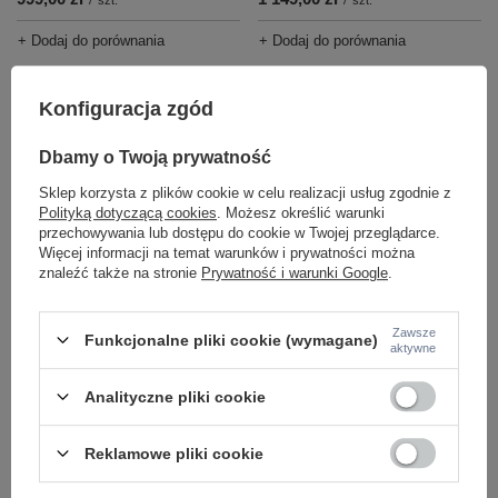
/
szt.
/
szt.
+ Dodaj do porównania
+ Dodaj do porównania
Konfiguracja zgód
Ilość produktów
Ilość produktów
Dbamy o Twoją prywatność
Sklep korzysta z plików cookie w celu realizacji usług zgodnie z
Polityką dotyczącą cookies
. Możesz określić warunki
przechowywania lub dostępu do cookie w Twojej przeglądarce.
Więcej informacji na temat warunków i prywatności można
znaleźć także na stronie
Prywatność i warunki Google
.
CHWILOWO NIEDOSTĘPNY
Zawsze
Funkcjonalne pliki cookie (wymagane)
aktywne
BONO BEIGE LAMPA WISZACA 1
BONO OCHRA LAMPA WISZACA 1
M TK Lighting 10274
TK Lighting 10265
Analityczne pliki cookie
339,00 zł
220,00 zł
/
szt.
/
szt.
+ Dodaj do porównania
+ Dodaj do porównania
Reklamowe pliki cookie