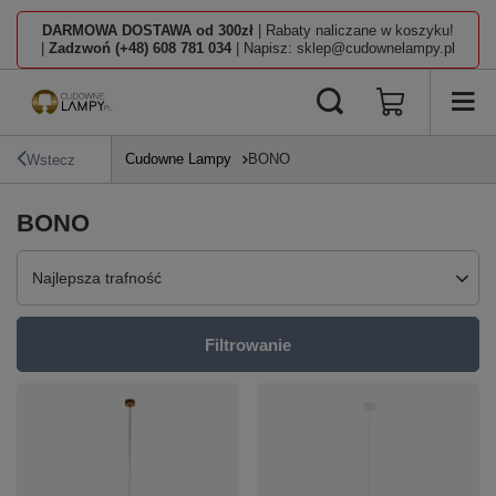
DARMOWA DOSTAWA od 300zł
| Rabaty naliczane w koszyku!
|
Zadzwoń (+48) 608 781 034
| Napisz: sklep@cudownelampy.pl
Cudowne Lampy
BONO
Wstecz
BONO
Zmień sortowanie
Najlepsza trafność
Filtrowanie