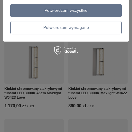
Ilość produktów
Ilość produktów
Potwierdzam wszystkie
Polecamy
Potwierdzam wymagane
Zobacz wszystko
Kinkiet chromowany z akrylowymi
Kinkiet chromowany z akrylowymi
tubami LED 3000K 46cm Maxlight
tubami LED 3000K Maxlight W0422
W0423 Love
Love
1 170,00 zł
890,00 zł
/
szt.
/
szt.