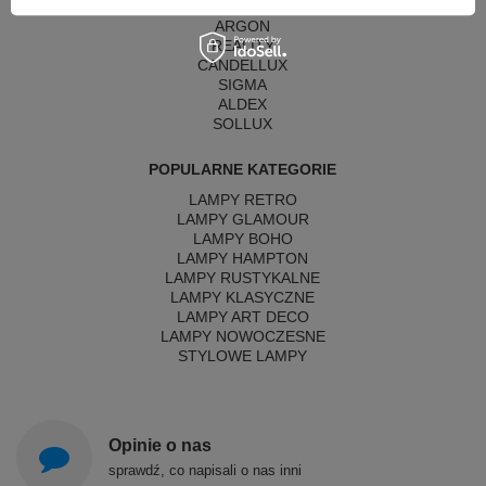
MAYTONI
ARGON
REALITY
CANDELLUX
SIGMA
ALDEX
SOLLUX
POPULARNE KATEGORIE
LAMPY RETRO
LAMPY GLAMOUR
LAMPY BOHO
LAMPY HAMPTON
LAMPY RUSTYKALNE
LAMPY KLASYCZNE
LAMPY ART DECO
LAMPY NOWOCZESNE
STYLOWE LAMPY
Opinie o nas
sprawdź, co napisali o nas inni