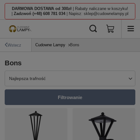
DARMOWA DOSTAWA od 300zł
| Rabaty naliczane w koszyku!
|
Zadzwoń (+48) 608 781 034
| Napisz: sklep@cudownelampy.pl
Cudowne Lampy
Bons
Wstecz
Bons
Zmień sortowanie
Najlepsza trafność
Filtrowanie