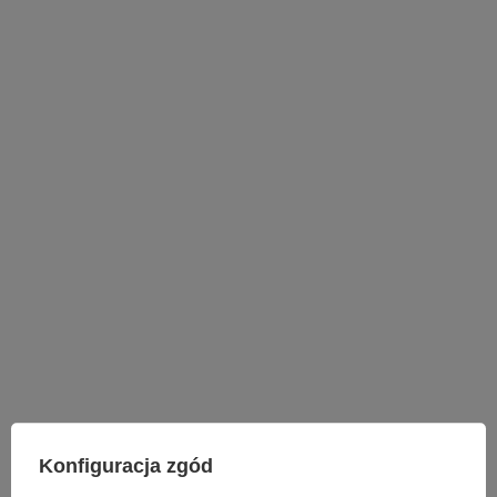
LAMPY WEWNĘTRZNE
Konfiguracja zgód
KINKIETY NAD LUSTRO