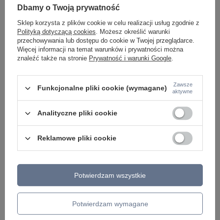
ŻYRANDOLE
Dbamy o Twoją prywatność
LAMPKI NOCNE
ŻYRANDOLE KRYSZTAŁOWE
Sklep korzysta z plików cookie w celu realizacji usług zgodnie z
LAMPY WISZĄCE CZARNE
Polityką dotyczącą cookies
. Możesz określić warunki
LAMPY WISZĄCE - OKRĘGI
przechowywania lub dostępu do cookie w Twojej przeglądarce.
KINKIETY DO SYPIALNI
Więcej informacji na temat warunków i prywatności można
LAMPY SUFITOWE OKRĄGŁE
znaleźć także na stronie
Prywatność i warunki Google
.
LAMPY WISZĄCE
Zawsze
LAMPY ZEWNĘTRZNE
Funkcjonalne pliki cookie (wymagane)
aktywne
SŁUPKI OGRODOWE
LAMPY OGRODOWE - WISZĄCE
Analityczne pliki cookie
LAMPY WISZĄCE - ZEWNĘTRZNE
LAMPY OGRODOWE - SUFITOWE
LAMPY SOLARNE
Reklamowe pliki cookie
OPRAWY OGRODOWE
GIRLANDY OGRODOWE
KINKIETY OGRODOWE
OŚWIETLENIE SCHODÓW ZEWNĘTRZNE
Potwierdzam wszystkie
PRODUCENCI
Potwierdzam wymagane
AZZARDO
ITALUX