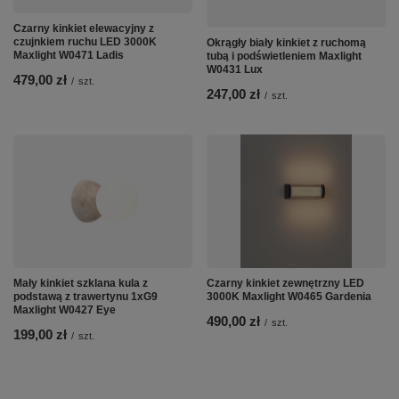
Czarny kinkiet elewacyjny z
czujnkiem ruchu LED 3000K
Okrągły biały kinkiet z ruchomą
Maxlight W0471 Ladis
tubą i podświetleniem Maxlight
W0431 Lux
479,00 zł
/
szt.
247,00 zł
/
szt.
Mały kinkiet szklana kula z
Czarny kinkiet zewnętrzny LED
podstawą z trawertynu 1xG9
3000K Maxlight W0465 Gardenia
Maxlight W0427 Eye
490,00 zł
/
szt.
199,00 zł
/
szt.