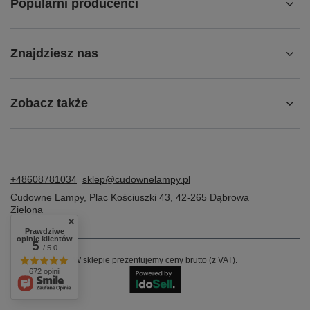
Popularni producenci
Znajdziesz nas
Zobacz także
+48608781034
sklep@cudownelampy.pl
Cudowne Lampy
,
Plac Kościuszki 43
,
42-265
Dąbrowa
Zielona
Prawdziwe
opinie klientów
5
/ 5.0
W sklepie prezentujemy ceny brutto (z VAT).
672 opinii