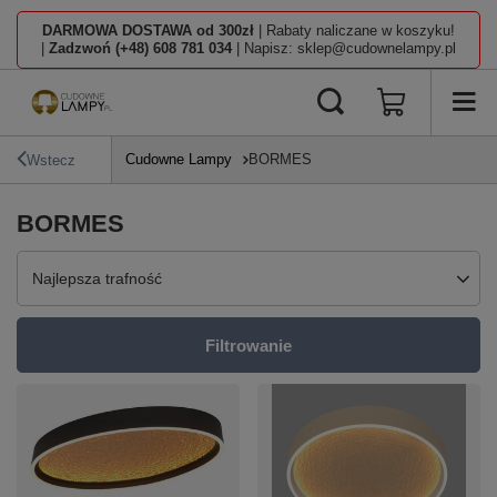
DARMOWA DOSTAWA od 300zł
| Rabaty naliczane w koszyku!
|
Zadzwoń (+48) 608 781 034
| Napisz: sklep@cudownelampy.pl
Cudowne Lampy
BORMES
Wstecz
BORMES
Zmień sortowanie
Najlepsza trafność
Filtrowanie