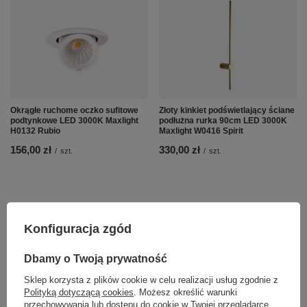
Okrągłe ruchome oczko sufitowe
Złoty kinkiet podświetlający ściane
podtynkowe LED 3000K Maxlight
podłużna rurka 90cm LED 3000K
H0132 Rubio
Maxlight W0416 Spirit
156,00 zł
330,00 zł
/
szt.
/
szt.
Konfiguracja zgód
Dbamy o Twoją prywatność
Sklep korzysta z plików cookie w celu realizacji usług zgodnie z
Polityką dotyczącą cookies
. Możesz określić warunki
przechowywania lub dostępu do cookie w Twojej przeglądarce.