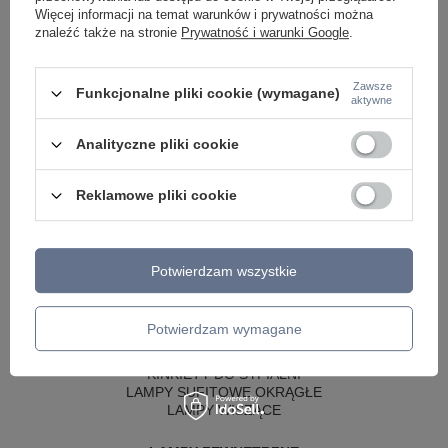
Więcej informacji na temat warunków i prywatności można
znaleźć także na stronie
Prywatność i warunki Google
.
Zawsze
Funkcjonalne pliki cookie (wymagane)
aktywne
Analityczne pliki cookie
Reklamowe pliki cookie
LAMPY WEWNĘTRZNE
KINKIETY NAD LUSTRO
Potwierdzam wszystkie
ŻYRANDOLE
LAMPKI NOCNE
ŻYRANDOLE KRYSZTAŁOWE
Potwierdzam wymagane
LAMPY WISZĄCE CZARNE
LAMPY WISZĄCE - OKRĘGI
KINKIETY DO SYPIALNI
LAMPY SUFITOWE OKRĄGŁE
LAMPY WISZĄCE