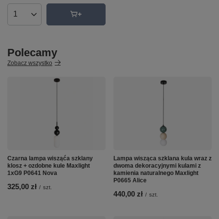
Ilość produktów
Polecamy
Zobacz wszystko
Czarna lampa wisząća szklany
Lampa wisząca szklana kula wraz z
klosz + ozdobne kule Maxlight
dwoma dekoracyjnymi kulami z
1xG9 P0641 Nova
kamienia naturalnego Maxlight
P0665 Alice
325,00 zł
/
szt.
440,00 zł
/
szt.