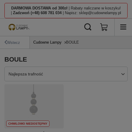
DARMOWA DOSTAWA od 300zł
| Rabaty naliczane w koszyku!
|
Zadzwoń (+48) 608 781 034
| Napisz: sklep@cudownelampy.pl
Cudowne Lampy
BOULE
Wstecz
BOULE
Zmień sortowanie
Najlepsza trafność
CHWILOWO NIEDOSTĘPNY