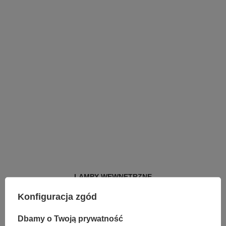
LAMPY WEWNĘTRZNE
KINKIETY NAD LUSTRO
Konfiguracja zgód
ŻYRANDOLE
LAMPKI NOCNE
ŻYRANDOLE KRYSZTAŁOWE
Dbamy o Twoją prywatność