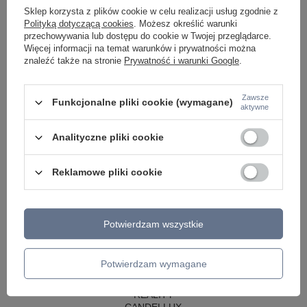
LAMPY WISZĄCE CZARNE
Sklep korzysta z plików cookie w celu realizacji usług zgodnie z
LAMPY WISZĄCE - OKRĘGI
Polityką dotyczącą cookies
. Możesz określić warunki
KINKIETY DO SYPIALNI
przechowywania lub dostępu do cookie w Twojej przeglądarce.
LAMPY SUFITOWE OKRĄGŁE
Więcej informacji na temat warunków i prywatności można
LAMPY WISZĄCE
znaleźć także na stronie
Prywatność i warunki Google
.
LAMPY ZEWNĘTRZNE
SŁUPKI OGRODOWE
Zawsze
Funkcjonalne pliki cookie (wymagane)
aktywne
LAMPY OGRODOWE - WISZĄCE
LAMPY WISZĄCE - ZEWNĘTRZNE
LAMPY OGRODOWE - SUFITOWE
Analityczne pliki cookie
LAMPY SOLARNE
OPRAWY OGRODOWE
Reklamowe pliki cookie
GIRLANDY OGRODOWE
KINKIETY OGRODOWE
OŚWIETLENIE SCHODÓW ZEWNĘTRZNE
Potwierdzam wszystkie
PRODUCENCI
AZZARDO
ITALUX
Potwierdzam wymagane
MAYTONI
ARGON
REALITY