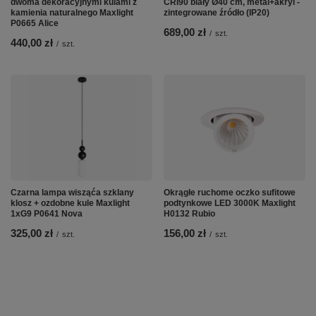
dwoma dekoracyjnymi kulami z
CRI90 biały Ø40 cm, metal+akryl -
kamienia naturalnego Maxlight
zintegrowane źródło (IP20)
P0665 Alice
689,00 zł
/
szt.
440,00 zł
/
szt.
Czarna lampa wisząća szklany
Okrągłe ruchome oczko sufitowe
klosz + ozdobne kule Maxlight
podtynkowe LED 3000K Maxlight
1xG9 P0641 Nova
H0132 Rubio
325,00 zł
156,00 zł
/
szt.
/
szt.