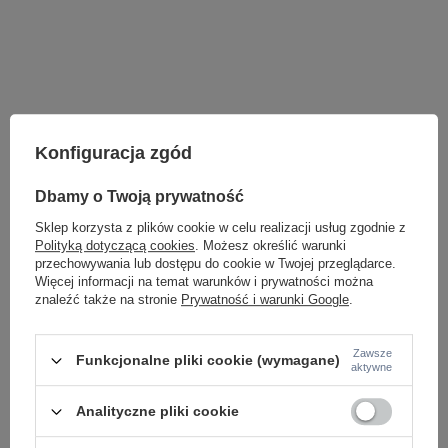
Konfiguracja zgód
Dbamy o Twoją prywatność
Sklep korzysta z plików cookie w celu realizacji usług zgodnie z
Polityką dotyczącą cookies
. Możesz określić warunki
przechowywania lub dostępu do cookie w Twojej przeglądarce.
Więcej informacji na temat warunków i prywatności można
znaleźć także na stronie
Prywatność i warunki Google
.
LAMPY WEWNĘTRZNE
KINKIETY NAD LUSTRO
Zawsze
Funkcjonalne pliki cookie (wymagane)
aktywne
ŻYRANDOLE
LAMPKI NOCNE
ŻYRANDOLE KRYSZTAŁOWE
Analityczne pliki cookie
LAMPY WISZĄCE CZARNE
LAMPY WISZĄCE - OKRĘGI