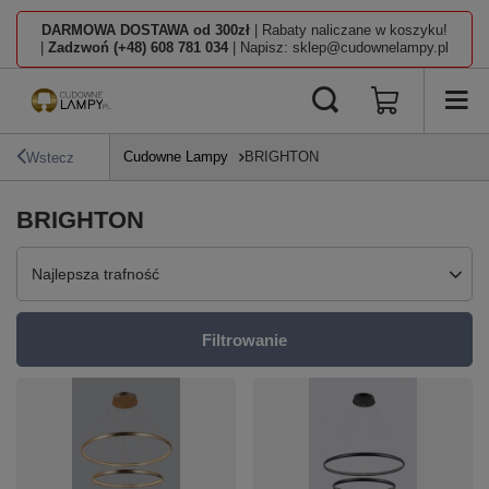
DARMOWA DOSTAWA od 300zł
| Rabaty naliczane w koszyku!
|
Zadzwoń (+48) 608 781 034
| Napisz: sklep@cudownelampy.pl
Cudowne Lampy
BRIGHTON
Wstecz
BRIGHTON
Zmień sortowanie
Najlepsza trafność
Filtrowanie