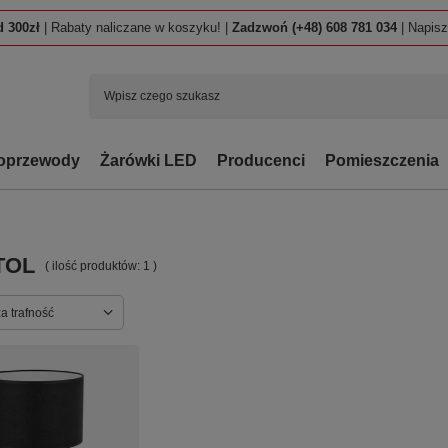
 300zł
| Rabaty naliczane w koszyku! |
Zadzwoń (+48) 608 781 034
| Napis
oprzewody
Żarówki LED
Producenci
Pomieszczenia
TOL
( ilość produktów:
1
)
ortowanie
a trafność