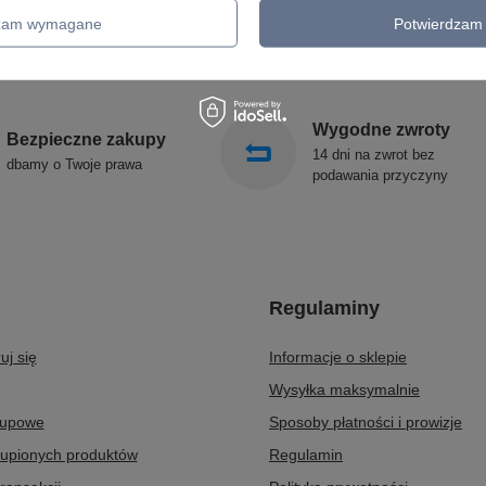
KINKIETY OGRODOWE
ALDEX
dzam wymagane
Potwierdzam 
OŚWIETLENIE SCHODÓW
SOLLUX
ZEWNĘTRZNE
Wygodne zwroty
Bezpieczne zakupy
14 dni na zwrot bez
dbamy o Twoje prawa
podawania przyczyny
Regulaminy
uj się
Informacje o sklepie
Wysyłka maksymalnie
kupowe
Sposoby płatności i prowizje
kupionych produktów
Regulamin