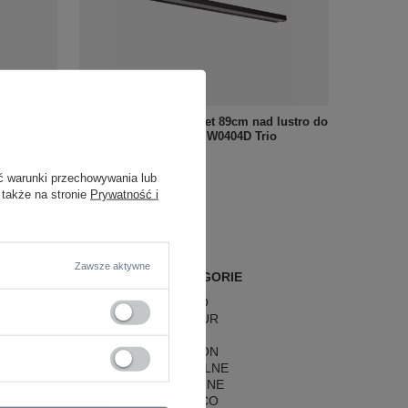
00K
Podłużny czarny kinkiet 89cm nad lustro do
łazienki IP44 Maxlight W0404D Trio
1 190,00 zł
/
szt.
ć warunki przechowywania lub
 także na stronie
Prywatność i
Zawsze aktywne
POPULARNE KATEGORIE
LAMPY RETRO
LAMPY GLAMOUR
LAMPY BOHO
LAMPY HAMPTON
LAMPY RUSTYKALNE
LAMPY KLASYCZNE
LAMPY ART DECO