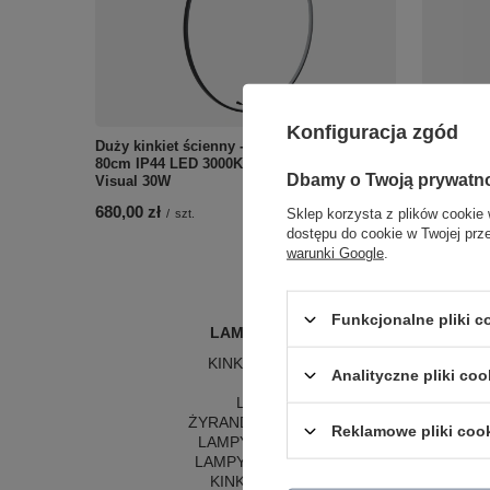
Konfiguracja zgód
Duży kinkiet ścienny - czarny pierścień
Podłużny 
80cm IP44 LED 3000K Maxlight W0437
światło w 
Dbamy o Twoją prywatn
Visual 30W
W0405D T
680,00 zł
1 249,00 
Sklep korzysta z plików cookie 
/
szt.
dostępu do cookie w Twojej prz
warunki Google
.
Funkcjonalne pliki 
LAMPY WEWNĘTRZNE
KINKIETY NAD LUSTRO
Analityczne pliki coo
ŻYRANDOLE
L
LAMPKI NOCNE
LA
ŻYRANDOLE KRYSZTAŁOWE
LA
Reklamowe pliki coo
LAMPY WISZĄCE CZARNE
LAMPY WISZĄCE - OKRĘGI
KINKIETY DO SYPIALNI