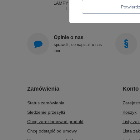
LAMPY SUFITOWE OKRĄGŁE
Potwier
LAMPY WISZĄCE
Opinie o nas
sprawdź, co napisali o nas
inni
Zamówienia
Konto
Status zamówienia
Zarejestr
Śledzenie przesyłki
Koszyk
Chcę zareklamować produkt
Listy za
Chcę odstąpić od umowy
Lista za