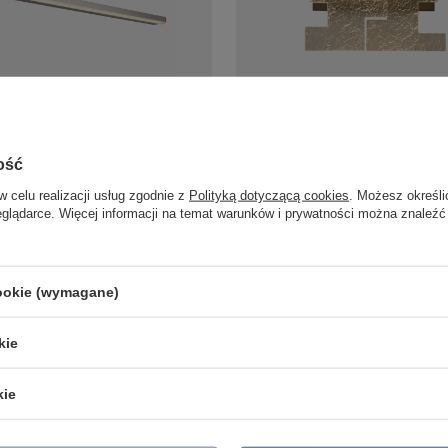
kinkiet 89cm w kolorze chrom
Złoty dekoracyjny kinkiet LED 30
dół do łazienki IP44 Maxlight
Maxlight W0442 Everest
ość
rio
490,00 zł
/
szt.
zł
w celu realizacji usług zgodnie z
Polityką dotyczącą cookies
. Możesz określi
/
szt.
eglądarce. Więcej informacji na temat warunków i prywatności można znaleźć
cookie (wymagane)
LAMPY ZEWNĘTRZNE
PRODUCENCI
SŁUPKI OGRODOWE
AZZARDO
kie
AMPY OGRODOWE - WISZĄCE
ITALUX
MPY WISZĄCE - ZEWNĘTRZNE
MAYTONI
MPY OGRODOWE - SUFITOWE
ARGON
kie
LAMPY SOLARNE
REALITY
OPRAWY OGRODOWE
CANDELLUX
GIRLANDY OGRODOWE
SIGMA