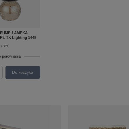
 FUME LAMPKA
PŁ TK Lighting 5448
/
szt.
o porównania
Do koszyka
roduktów