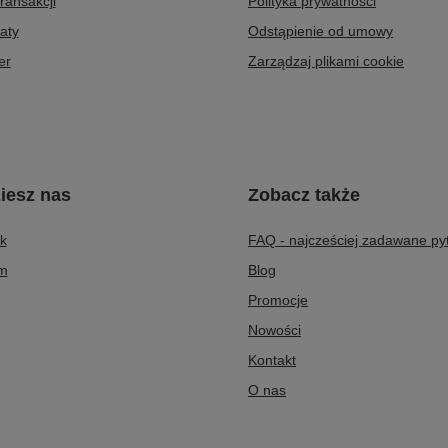
transakcji
Polityka prywatności
aty
Odstąpienie od umowy
er
Zarządzaj plikami cookie
iesz nas
Zobacz także
k
FAQ - najcześciej zadawane py
am
Blog
Promocje
Nowości
Kontakt
O nas