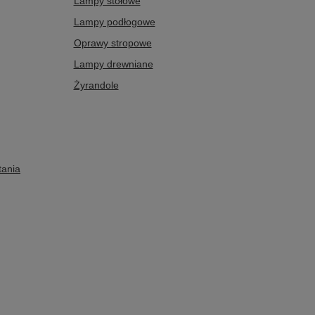
Lampy stołowe
Lampy podłogowe
Oprawy stropowe
Lampy drewniane
Żyrandole
tania