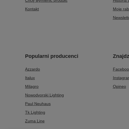
Chcę wymienić produkt
Historia 
Kontakt
Moje rab
Newslett
Popularni producenci
Znajdz
Azzardo
Faceboo
Italux
Instagr
Milagro
Opineo
Nowodvorski Lighting
Paul Neuhaus
Tk Lighting
Zuma Line