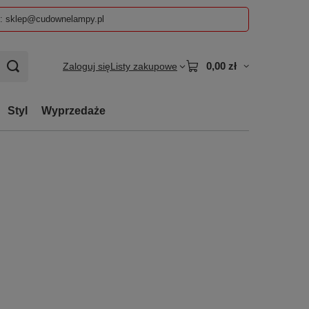
z: sklep@cudownelampy.pl
0,00 zł
Zaloguj się
Listy zakupowe
Styl
Wyprzedaże