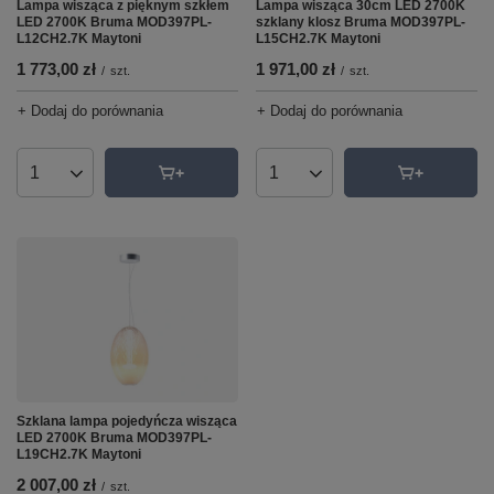
Lampa wisząca z pięknym szkłem
Lampa wisząca 30cm LED 2700K
LED 2700K Bruma MOD397PL-
szklany klosz Bruma MOD397PL-
L12CH2.7K Maytoni
L15CH2.7K Maytoni
1 773,00 zł
1 971,00 zł
/
szt.
/
szt.
+ Dodaj do porównania
+ Dodaj do porównania
Ilość produktów
Ilość produktów
Szklana lampa pojedyńcza wisząca
LED 2700K Bruma MOD397PL-
L19CH2.7K Maytoni
2 007,00 zł
/
szt.