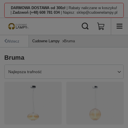
DARMOWA DOSTAWA od 300zł
| Rabaty naliczane w koszyku!
|
Zadzwoń (+48) 608 781 034
| Napisz: sklep@cudownelampy.pl
Cudowne Lampy
Bruma
Wstecz
Bruma
Zmień sortowanie
Najlepsza trafność