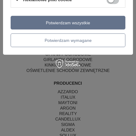
LAMPY SUFITOWE OKRĄGŁE
LAMPY WISZĄCE
LAMPY ZEWNĘTRZNE
Potwierdzam wszystkie
SŁUPKI OGRODOWE
LAMPY OGRODOWE - WISZĄCE
LAMPY WISZĄCE - ZEWNĘTRZNE
Potwierdzam wymagane
LAMPY OGRODOWE - SUFITOWE
LAMPY SOLARNE
OPRAWY OGRODOWE
GIRLANDY OGRODOWE
KINKIETY OGRODOWE
OŚWIETLENIE SCHODÓW ZEWNĘTRZNE
PRODUCENCI
AZZARDO
ITALUX
MAYTONI
ARGON
REALITY
CANDELLUX
SIGMA
ALDEX
SOLLUX