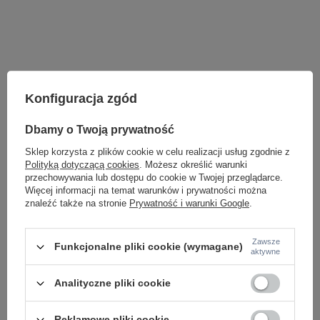
Konfiguracja zgód
Dbamy o Twoją prywatność
Sklep korzysta z plików cookie w celu realizacji usług zgodnie z
Polityką dotyczącą cookies
. Możesz określić warunki
przechowywania lub dostępu do cookie w Twojej przeglądarce.
Więcej informacji na temat warunków i prywatności można
znaleźć także na stronie
Prywatność i warunki Google
.
LAMPY WEWNĘTRZNE
KINKIETY NAD LUSTRO
ŻYRANDOLE
Zawsze
Funkcjonalne pliki cookie (wymagane)
aktywne
LAMPKI NOCNE
ŻYRANDOLE KRYSZTAŁOWE
LAMPY WISZĄCE CZARNE
Analityczne pliki cookie
LAMPY WISZĄCE - OKRĘGI
KINKIETY DO SYPIALNI
Reklamowe pliki cookie