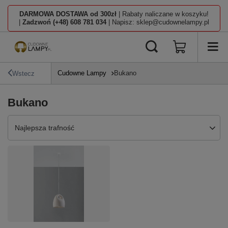
DARMOWA DOSTAWA od 300zł
| Rabaty naliczane w koszyku!
|
Zadzwoń (+48) 608 781 034
| Napisz: sklep@cudownelampy.pl
Cudowne Lampy
Bukano
Wstecz
Bukano
Zmień sortowanie
Najlepsza trafność