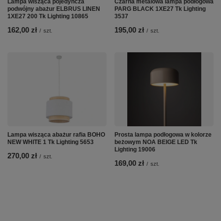
Lampa wisząca pojedyńcza
Czarna metalowa lampa podłogowa
podwójny abażur ELBRUS LINEN
PARG BLACK 1XE27 Tk Lighting
1XE27 200 Tk Lighting 10865
3537
162,00 zł
195,00 zł
/
szt.
/
szt.
Lampa wisząca abażur rafia BOHO
Prosta lampa podłogowa w kolorze
NEW WHITE 1 Tk Lighting 5653
beżowym NOA BEIGE LED Tk
Lighting 19006
270,00 zł
/
szt.
169,00 zł
/
szt.