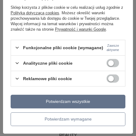
LAMPY WISZĄCE CZARNE
Sklep korzysta z plików cookie w celu realizacji usług zgodnie z
LAMPY WISZĄCE - OKRĘGI
Polityką dotyczącą cookies
. Możesz określić warunki
KINKIETY DO SYPIALNI
przechowywania lub dostępu do cookie w Twojej przeglądarce.
LAMPY SUFITOWE OKRĄGŁE
Więcej informacji na temat warunków i prywatności można
LAMPY WISZĄCE
znaleźć także na stronie
Prywatność i warunki Google
.
LAMPY ZEWNĘTRZNE
Zawsze
Funkcjonalne pliki cookie (wymagane)
SŁUPKI OGRODOWE
aktywne
LAMPY OGRODOWE - WISZĄCE
LAMPY WISZĄCE - ZEWNĘTRZNE
Analityczne pliki cookie
LAMPY OGRODOWE - SUFITOWE
LAMPY SOLARNE
OPRAWY OGRODOWE
Reklamowe pliki cookie
GIRLANDY OGRODOWE
KINKIETY OGRODOWE
OŚWIETLENIE SCHODÓW ZEWNĘTRZNE
Potwierdzam wszystkie
PRODUCENCI
AZZARDO
ITALUX
Potwierdzam wymagane
MAYTONI
ARGON
REALITY