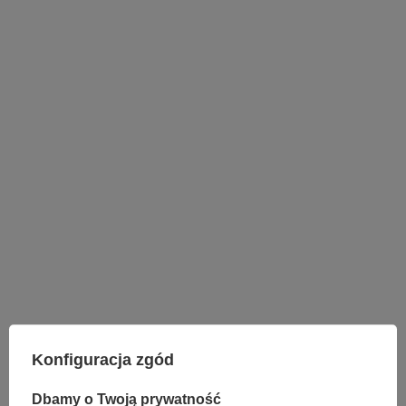
LAMPY WEWNĘTRZNE
KINKIETY NAD LUSTRO
Konfiguracja zgód
ŻYRANDOLE
LAMPKI NOCNE
Dbamy o Twoją prywatność
ŻYRANDOLE KRYSZTAŁOWE