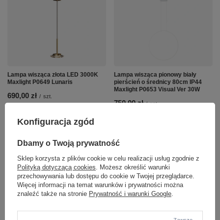
Lampa wisząca złota LED 3000K
Lampa wisząca pionowy biały
Maxlight P0649 Lunaris
pierścień o średnicy 80cm IP44
Maxlight P0653 Visual Ver 30W
690,00 zł
/
szt.
750,00 zł
/
szt.
Konfiguracja zgód
Dbamy o Twoją prywatność
Sklep korzysta z plików cookie w celu realizacji usług zgodnie z
Polityką dotyczącą cookies
. Możesz określić warunki
przechowywania lub dostępu do cookie w Twojej przeglądarce.
Więcej informacji na temat warunków i prywatności można
znaleźć także na stronie
Prywatność i warunki Google
.
338,00 zł
338,00 zł
/
szt.
/
szt.