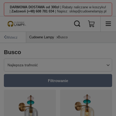
DARMOWA DOSTAWA od 300zł
| Rabaty naliczane w koszyku!
|
Zadzwoń (+48) 608 781 034
| Napisz: sklep@cudownelampy.pl
Cudowne Lampy
Busco
Wstecz
Busco
Zmień sortowanie
Najlepsza trafność
Filtrowanie