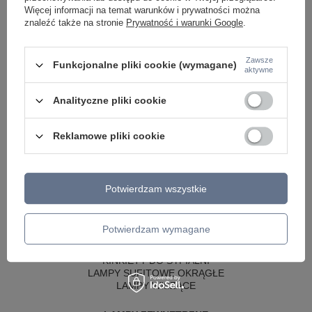
Więcej informacji na temat warunków i prywatności można
znaleźć także na stronie
Prywatność i warunki Google
.
Zawsze
Funkcjonalne pliki cookie (wymagane)
aktywne
Analityczne pliki cookie
Reklamowe pliki cookie
LAMPY WEWNĘTRZNE
KINKIETY NAD LUSTRO
Potwierdzam wszystkie
ŻYRANDOLE
LAMPKI NOCNE
ŻYRANDOLE KRYSZTAŁOWE
Potwierdzam wymagane
LAMPY WISZĄCE CZARNE
LAMPY WISZĄCE - OKRĘGI
KINKIETY DO SYPIALNI
LAMPY SUFITOWE OKRĄGŁE
LAMPY WISZĄCE