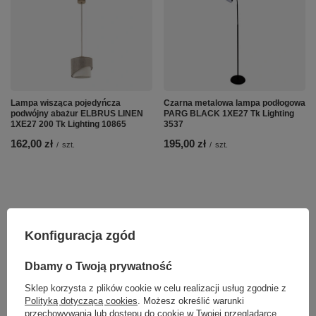
Lampa wisząca pojedyńcza
Czarna metalowa lampa podłogowa
podwójny abażur ELBRUS LINEN
PARG BLACK 1XE27 Tk Lighting
1XE27 200 Tk Lighting 10865
3537
162,00 zł
195,00 zł
/
szt.
/
szt.
Konfiguracja zgód
Dbamy o Twoją prywatność
Sklep korzysta z plików cookie w celu realizacji usług zgodnie z
Polityką dotyczącą cookies
. Możesz określić warunki
przechowywania lub dostępu do cookie w Twojej przeglądarce.