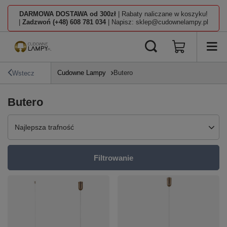
DARMOWA DOSTAWA od 300zł
| Rabaty naliczane w koszyku!
|
Zadzwoń (+48) 608 781 034
| Napisz: sklep@cudownelampy.pl
Cudowne Lampy
Butero
Wstecz
Butero
Zmień sortowanie
Najlepsza trafność
Filtrowanie