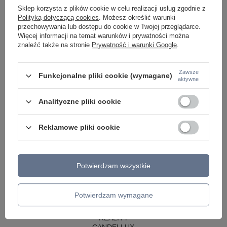
LAMPY WISZĄCE CZARNE
Sklep korzysta z plików cookie w celu realizacji usług zgodnie z
LAMPY WISZĄCE - OKRĘGI
Polityką dotyczącą cookies
. Możesz określić warunki
KINKIETY DO SYPIALNI
przechowywania lub dostępu do cookie w Twojej przeglądarce.
LAMPY SUFITOWE OKRĄGŁE
Więcej informacji na temat warunków i prywatności można
LAMPY WISZĄCE
znaleźć także na stronie
Prywatność i warunki Google
.
LAMPY ZEWNĘTRZNE
SŁUPKI OGRODOWE
Zawsze
Funkcjonalne pliki cookie (wymagane)
aktywne
LAMPY OGRODOWE - WISZĄCE
LAMPY WISZĄCE - ZEWNĘTRZNE
LAMPY OGRODOWE - SUFITOWE
Analityczne pliki cookie
LAMPY SOLARNE
OPRAWY OGRODOWE
Reklamowe pliki cookie
GIRLANDY OGRODOWE
KINKIETY OGRODOWE
OŚWIETLENIE SCHODÓW ZEWNĘTRZNE
Potwierdzam wszystkie
PRODUCENCI
AZZARDO
ITALUX
Potwierdzam wymagane
MAYTONI
ARGON
REALITY
CANDELLUX