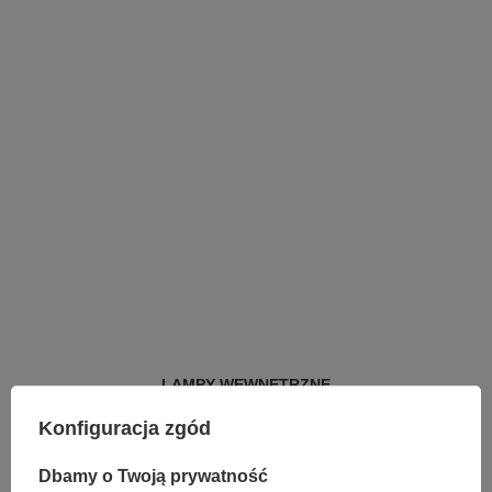
LAMPY WEWNĘTRZNE
KINKIETY NAD LUSTRO
Konfiguracja zgód
ŻYRANDOLE
LAMPKI NOCNE
ŻYRANDOLE KRYSZTAŁOWE
Dbamy o Twoją prywatność