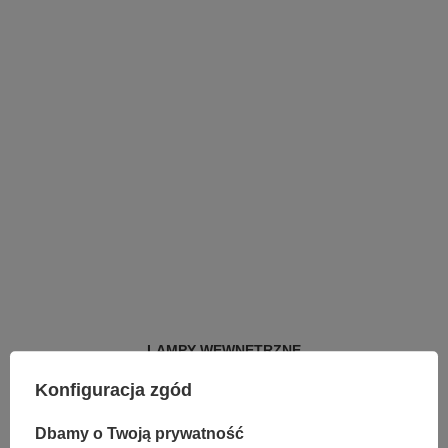
LAMPY WEWNĘTRZNE
KINKIETY NAD LUSTRO
Konfiguracja zgód
ŻYRANDOLE
LAMPKI NOCNE
ŻYRANDOLE KRYSZTAŁOWE
Dbamy o Twoją prywatność