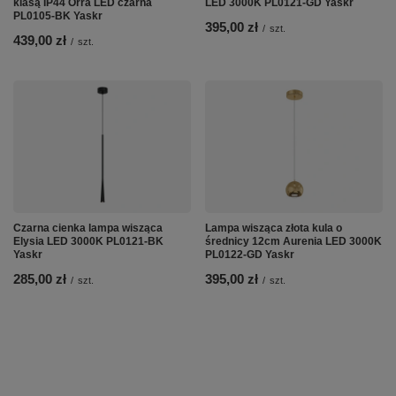
klasą IP44 Orra LED czarna
LED 3000K PL0121-GD Yaskr
PL0105-BK Yaskr
395,00 zł
/
szt.
439,00 zł
/
szt.
Czarna cienka lampa wisząca
Lampa wisząca złota kula o
Elysia LED 3000K PL0121-BK
średnicy 12cm Aurenia LED 3000K
Yaskr
PL0122-GD Yaskr
285,00 zł
395,00 zł
/
szt.
/
szt.