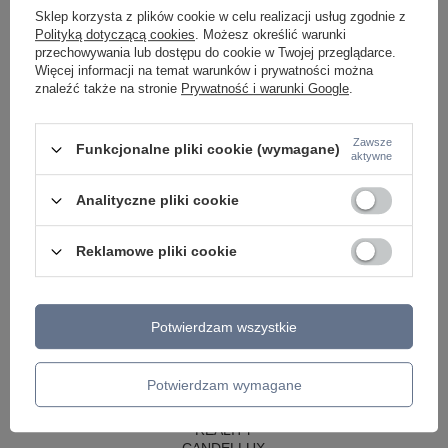
LAMPY WISZĄCE CZARNE
Sklep korzysta z plików cookie w celu realizacji usług zgodnie z
LAMPY WISZĄCE - OKRĘGI
Polityką dotyczącą cookies
. Możesz określić warunki
KINKIETY DO SYPIALNI
przechowywania lub dostępu do cookie w Twojej przeglądarce.
LAMPY SUFITOWE OKRĄGŁE
Więcej informacji na temat warunków i prywatności można
LAMPY WISZĄCE
znaleźć także na stronie
Prywatność i warunki Google
.
LAMPY ZEWNĘTRZNE
SŁUPKI OGRODOWE
Zawsze
Funkcjonalne pliki cookie (wymagane)
aktywne
LAMPY OGRODOWE - WISZĄCE
LAMPY WISZĄCE - ZEWNĘTRZNE
LAMPY OGRODOWE - SUFITOWE
Analityczne pliki cookie
LAMPY SOLARNE
OPRAWY OGRODOWE
Reklamowe pliki cookie
GIRLANDY OGRODOWE
KINKIETY OGRODOWE
OŚWIETLENIE SCHODÓW ZEWNĘTRZNE
Potwierdzam wszystkie
PRODUCENCI
AZZARDO
ITALUX
Potwierdzam wymagane
MAYTONI
ARGON
REALITY