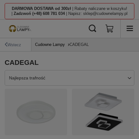
DARMOWA DOSTAWA od 300zł
| Rabaty naliczane w koszyku!
|
Zadzwoń (+48) 608 781 034
| Napisz: sklep@cudownelampy.pl
Cudowne Lampy
CADEGAL
Wstecz
CADEGAL
Zmień sortowanie
Najlepsza trafność