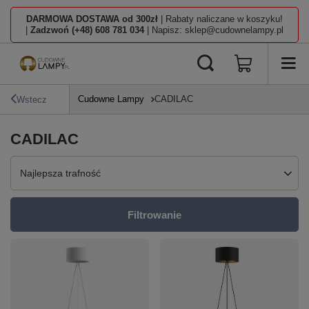
DARMOWA DOSTAWA od 300zł
| Rabaty naliczane w koszyku!
|
Zadzwoń (+48) 608 781 034
| Napisz: sklep@cudownelampy.pl
Cudowne Lampy
CADILAC
Wstecz
CADILAC
Zmień sortowanie
Najlepsza trafność
Filtrowanie