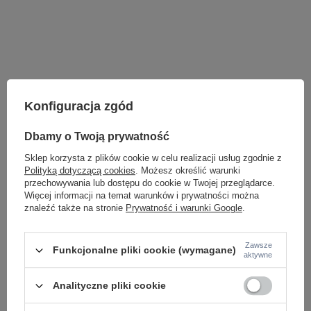
Konfiguracja zgód
Dbamy o Twoją prywatność
Sklep korzysta z plików cookie w celu realizacji usług zgodnie z
Polityką dotyczącą cookies
. Możesz określić warunki
przechowywania lub dostępu do cookie w Twojej przeglądarce.
Więcej informacji na temat warunków i prywatności można
znaleźć także na stronie
Prywatność i warunki Google
.
LAMPY WEWNĘTRZNE
KINKIETY NAD LUSTRO
Zawsze
Funkcjonalne pliki cookie (wymagane)
aktywne
ŻYRANDOLE
LAMPKI NOCNE
ŻYRANDOLE KRYSZTAŁOWE
Analityczne pliki cookie
LAMPY WISZĄCE CZARNE
LAMPY WISZĄCE - OKRĘGI