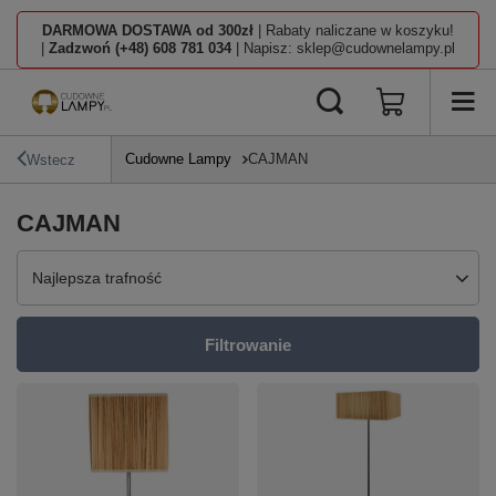
DARMOWA DOSTAWA od 300zł
| Rabaty naliczane w koszyku!
|
Zadzwoń (+48) 608 781 034
| Napisz: sklep@cudownelampy.pl
Cudowne Lampy
CAJMAN
Wstecz
CAJMAN
Zmień sortowanie
Najlepsza trafność
Filtrowanie