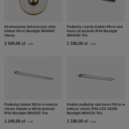
Ekskluzywny dekoracyjny złoty
Podłużny czarny kinkiet 89cm nad
kinkiet 40cm Maxlight W0406D
lustro do łazienki IP44 Maxlight
Alexia
W0404D Trio
2 590,00 zł
1 190,00 zł
/
szt.
/
szt.
Podłużny kinkiet 89cm w kolorze
Kinkiet podłużny nad lustro 59cm w
chrom światło w dół do łazienki
kolorze chrom IP44 LED 3000K
IP44 Maxlight W0405D Trio
Maxlight W0403D Trio
1 249,00 zł
1 190,00 zł
/
szt.
/
szt.