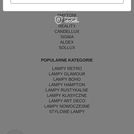
AZZARDO
ITALUX
MAYTONI
ARGON
REALITY
CANDELLUX
SIGMA
ALDEX
SOLLUX
POPULARNE KATEGORIE
LAMPY RETRO
LAMPY GLAMOUR
LAMPY BOHO
LAMPY HAMPTON
LAMPY RUSTYKALNE
LAMPY KLASYCZNE
LAMPY ART DECO
LAMPY NOWOCZESNE
STYLOWE LAMPY