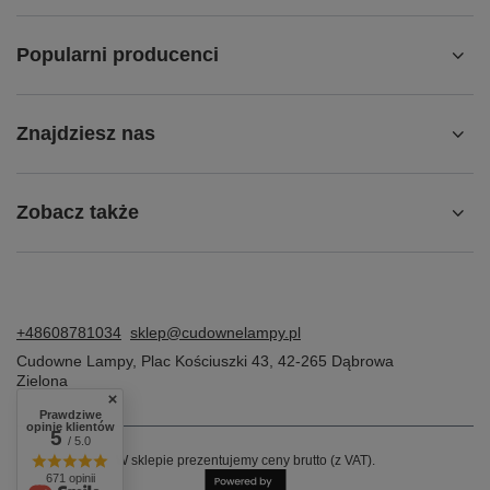
Popularni producenci
Znajdziesz nas
Zobacz także
+48608781034
sklep@cudownelampy.pl
Cudowne Lampy
,
Plac Kościuszki 43
,
42-265
Dąbrowa
Zielona
Prawdziwe
opinie klientów
5
/ 5.0
W sklepie prezentujemy ceny brutto (z VAT).
671 opinii