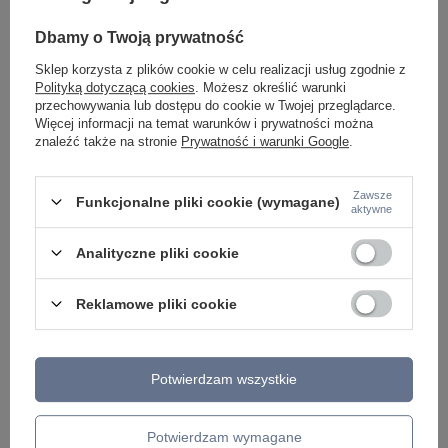
LAMPY WEWNĘTRZNE
KINKIETY NAD LUSTRO
Dbamy o Twoją prywatność
ŻYRANDOLE
Sklep korzysta z plików cookie w celu realizacji usług zgodnie z
LAMPKI NOCNE
Polityką dotyczącą cookies
. Możesz określić warunki
ŻYRANDOLE KRYSZTAŁOWE
przechowywania lub dostępu do cookie w Twojej przeglądarce.
LAMPY WISZĄCE CZARNE
Więcej informacji na temat warunków i prywatności można
LAMPY WISZĄCE - OKRĘGI
znaleźć także na stronie
Prywatność i warunki Google
.
KINKIETY DO SYPIALNI
LAMPY SUFITOWE OKRĄGŁE
LAMPY WISZĄCE
Zawsze
Funkcjonalne pliki cookie (wymagane)
aktywne
LAMPY ZEWNĘTRZNE
SŁUPKI OGRODOWE
Analityczne pliki cookie
LAMPY OGRODOWE - WISZĄCE
LAMPY WISZĄCE - ZEWNĘTRZNE
LAMPY OGRODOWE - SUFITOWE
Reklamowe pliki cookie
LAMPY SOLARNE
OPRAWY OGRODOWE
GIRLANDY OGRODOWE
KINKIETY OGRODOWE
Potwierdzam wszystkie
OŚWIETLENIE SCHODÓW ZEWNĘTRZNE
PRODUCENCI
Potwierdzam wymagane