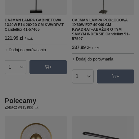
CAJMAN LAMPA GABINETOWA
CAJMAN LAMPA PODŁOGOWA
1X40W E14 20X20 CM KWADRAT
1X60W E27 40X40 CM
Candellux 41-57405
KWADRAT+ABAŻUR O TYM
SAMYM INDEKSIE Candellux 51-
121,99 zł
/
szt.
57597
337,99 zł
/
szt.
+ Dodaj do porównania
+ Dodaj do porównania
Ilość produktów
Ilość produktów
Polecamy
Zobacz wszystko