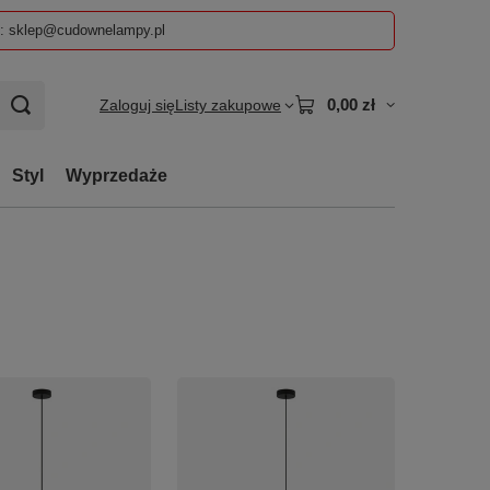
z: sklep@cudownelampy.pl
0,00 zł
Zaloguj się
Listy zakupowe
Styl
Wyprzedaże