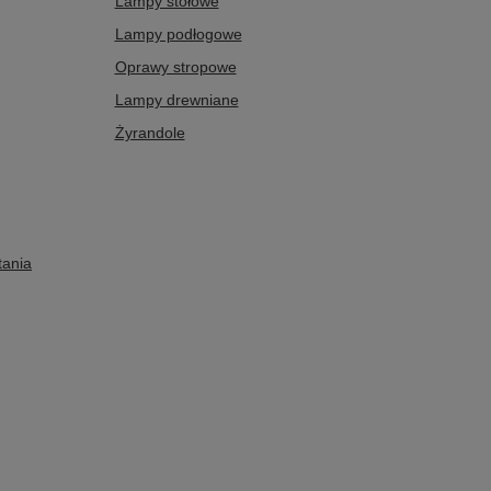
Lampy stołowe
Lampy podłogowe
Oprawy stropowe
Lampy drewniane
Żyrandole
tania