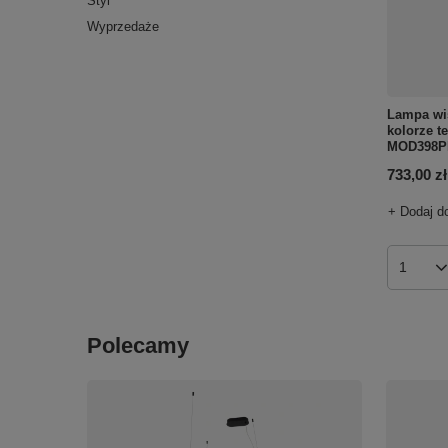
Styl
Wyprzedaże
Lampa wis
kolorze t
MOD398PL
733,00 zł
+ Dodaj d
Ilość p
Polecamy