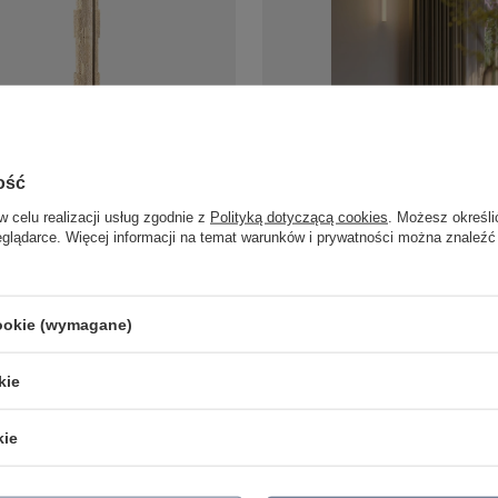
na lampa podłogowa Maxlight
Kinkiet łazienkowy czarny z ruch
ość
rest
60cm Maxlight W0420D Thora
zł
494,00 zł
w celu realizacji usług zgodnie z
Polityką dotyczącą cookies
. Możesz określi
/
szt.
/
szt.
eglądarce. Więcej informacji na temat warunków i prywatności można znaleźć
cookie (wymagane)
LAMPY ZEWNĘTRZNE
PRODUCENCI
SŁUPKI OGRODOWE
AZZARDO
kie
AMPY OGRODOWE - WISZĄCE
ITALUX
MPY WISZĄCE - ZEWNĘTRZNE
MAYTONI
MPY OGRODOWE - SUFITOWE
ARGON
kie
LAMPY SOLARNE
REALITY
OPRAWY OGRODOWE
CANDELLUX
GIRLANDY OGRODOWE
SIGMA