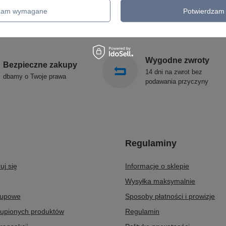
KINKIETY OGRODOWE
ALDEX
dzam wymagane
Potwierdzam 
OŚWIETLENIE SCHODÓW
SOLLUX
ZEWNĘTRZNE
Wygodne zwroty
Bezpieczne zakupy
14 dni na zwrot bez
dbamy o Twoje prawa
podawania przyczyny
Regulaminy
uj się
Informacje o sklepie
Wysyłka maksymalnie
kupowe
Sposoby płatności i prowizje
kupionych produktów
Regulamin