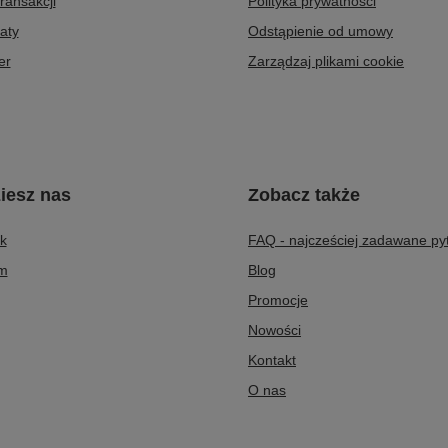
transakcji
Polityka prywatności
aty
Odstąpienie od umowy
er
Zarządzaj plikami cookie
iesz nas
Zobacz także
k
FAQ - najcześciej zadawane py
am
Blog
Promocje
Nowości
Kontakt
O nas