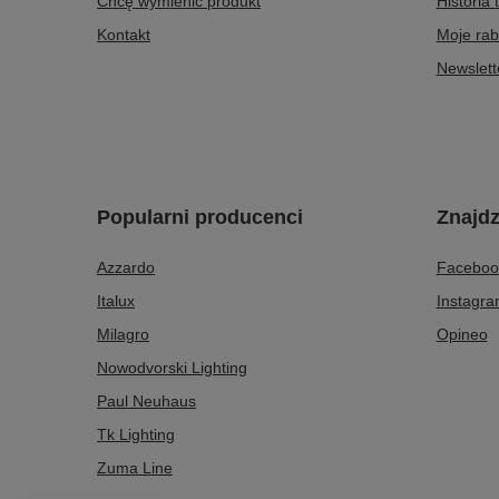
Chcę wymienić produkt
Historia 
Kontakt
Moje rab
Newslett
Popularni producenci
Znajdz
Azzardo
Faceboo
Italux
Instagr
Milagro
Opineo
Nowodvorski Lighting
Paul Neuhaus
Tk Lighting
Zuma Line