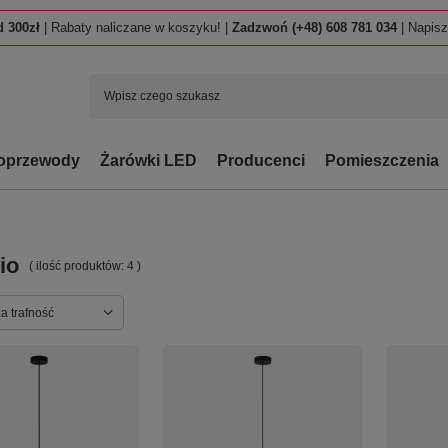
 300zł
| Rabaty naliczane w koszyku! |
Zadzwoń (+48) 608 781 034
| Napis
oprzewody
Żarówki LED
Producenci
Pomieszczenia
io
( ilość produktów:
4
)
ortowanie
a trafność