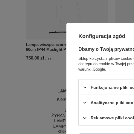
Konfiguracja zgód
Lampa wisząca czarny pierścień o średnicy
Dekoracyj
Dbamy o Twoją prywatn
80cm IP44 Maxlight P0658 Visual Hor 30W
F0063 Eve
750,00 zł
5 390,00 
Sklep korzysta z plików cookie 
/
szt.
dostępu do cookie w Twojej prz
warunki Google
.
Funkcjonalne pliki 
LAMPY WEWNĘTRZNE
KINKIETY NAD LUSTRO
Analityczne pliki coo
ŻYRANDOLE
L
LAMPKI NOCNE
LA
ŻYRANDOLE KRYSZTAŁOWE
LA
Reklamowe pliki coo
LAMPY WISZĄCE CZARNE
LAMPY WISZĄCE - OKRĘGI
KINKIETY DO SYPIALNI