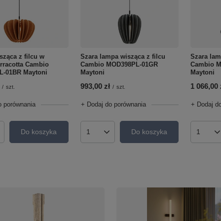
ząca z filcu w
Szara lampa wisząca z filcu
Szara lam
erracotta Cambio
Cambio MOD398PL-01GR
Cambio 
-01BR Maytoni
Maytoni
Maytoni
993,00 zł
1 066,00 
/
szt.
/
szt.
o porównania
+ Dodaj do porównania
+ Dodaj d
Do koszyka
Do koszyka
roduktów
Ilość produktów
Ilość p