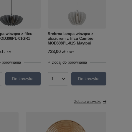
pa wisząca z filcu
Srebrna lampa wisząca z
MOD398PL-01GR1
abażurem z filcu Cambio
MOD398PL-01S Maytoni
zł
733,00 zł
/
szt.
/
szt.
o porównania
+ Dodaj do porównania
Do koszyka
Do koszyka
roduktów
Ilość produktów
Zobacz wszystko