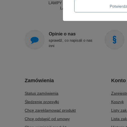
LAMPY SUFITOWE OKRĄGŁE
Potwier
LAMPY WISZĄCE
Opinie o nas
sprawdź, co napisali o nas
inni
Zamówienia
Konto
Status zamówienia
Zarejestr
Śledzenie przesyłki
Koszyk
Chcę zareklamować produkt
Listy za
Chcę odstąpić od umowy
Lista za