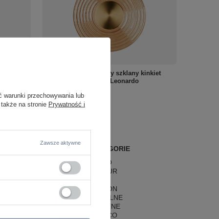
omą tubą
Okrągły złoty ryflowany szklany kinkiet
30cm Maxlight W0475 Leonardo
325,00 zł
ć warunki przechowywania lub
/
szt.
 także na stronie
Prywatność i
Zawsze aktywne
POPULARNE KATEGORIE
LAMPY RETRO
LAMPY GLAMOUR
LAMPY BOHO
LAMPY HAMPTON
LAMPY RUSTYKALNE
LAMPY KLASYCZNE
LAMPY ART DECO