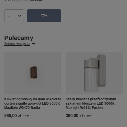
Ilość produktów
Polecamy
Zobacz wszystko
Kinkiet ogrodowy na dom w kolorze
Szary kinkiet z przeźroczystym
corten światło góra-dół LED 3000K
szklanym kloszem LED 3000K
Maxlight W0470 Badia
Maxlight W0411 Fusion
260,00 zł
390,00 zł
/
szt.
/
szt.