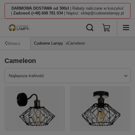
DARMOWA DOSTAWA od 300zł
| Rabaty naliczane w koszyku!
|
Zadzwoń (+48) 608 781 034
| Napisz: sklep@cudownelampy.pl
Cudowne Lampy
Cameleon
Wstecz
Cameleon
Zmień sortowanie
Najlepsza trafność