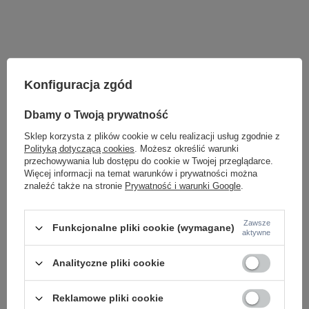
Konfiguracja zgód
Dbamy o Twoją prywatność
Sklep korzysta z plików cookie w celu realizacji usług zgodnie z
Polityką dotyczącą cookies
. Możesz określić warunki
przechowywania lub dostępu do cookie w Twojej przeglądarce.
Więcej informacji na temat warunków i prywatności można
LAMPY WEWNĘTRZNE
znaleźć także na stronie
Prywatność i warunki Google
.
KINKIETY NAD LUSTRO
ŻYRANDOLE
Zawsze
LAMPKI NOCNE
Funkcjonalne pliki cookie (wymagane)
aktywne
ŻYRANDOLE KRYSZTAŁOWE
LAMPY WISZĄCE CZARNE
Analityczne pliki cookie
LAMPY WISZĄCE - OKRĘGI
KINKIETY DO SYPIALNI
LAMPY SUFITOWE OKRĄGŁE
Reklamowe pliki cookie
LAMPY WISZĄCE