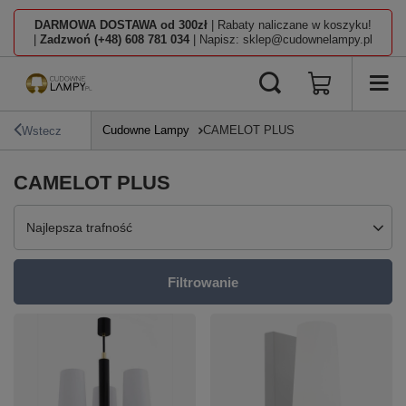
DARMOWA DOSTAWA od 300zł
| Rabaty naliczane w koszyku!
|
Zadzwoń (+48) 608 781 034
| Napisz: sklep@cudownelampy.pl
Cudowne Lampy
CAMELOT PLUS
Wstecz
CAMELOT PLUS
Zmień sortowanie
Najlepsza trafność
Filtrowanie