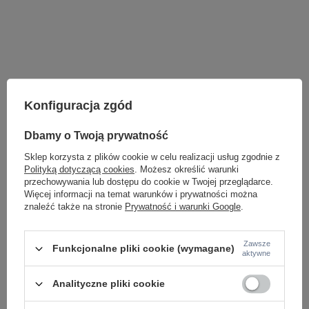
Konfiguracja zgód
Dbamy o Twoją prywatność
Sklep korzysta z plików cookie w celu realizacji usług zgodnie z
Polityką dotyczącą cookies
. Możesz określić warunki
przechowywania lub dostępu do cookie w Twojej przeglądarce.
Więcej informacji na temat warunków i prywatności można
znaleźć także na stronie
Prywatność i warunki Google
.
LAMPY WEWNĘTRZNE
KINKIETY NAD LUSTRO
Zawsze
Funkcjonalne pliki cookie (wymagane)
aktywne
ŻYRANDOLE
LAMPKI NOCNE
ŻYRANDOLE KRYSZTAŁOWE
Analityczne pliki cookie
LAMPY WISZĄCE CZARNE
LAMPY WISZĄCE - OKRĘGI