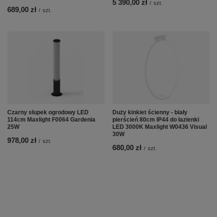
5 390,00 zł
/
szt.
689,00 zł
/
szt.
Czarny słupek ogrodowy LED
Duży kinkiet ścienny - biały
114cm Maxlight F0064 Gardenia
pierścień 80cm IP44 do łazienki
25W
LED 3000K Maxlight W0436 Visual
30W
978,00 zł
/
szt.
680,00 zł
/
szt.