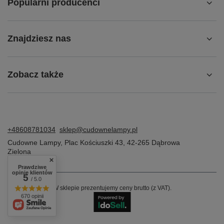
Popularni producenci
Znajdziesz nas
Zobacz także
+48608781034
sklep@cudownelampy.pl
Cudowne Lampy
,
Plac Kościuszki 43
,
42-265
Dąbrowa
Zielona
Prawdziwe
opinie klientów
5
/ 5.0
W sklepie prezentujemy ceny brutto (z VAT).
670 opinii