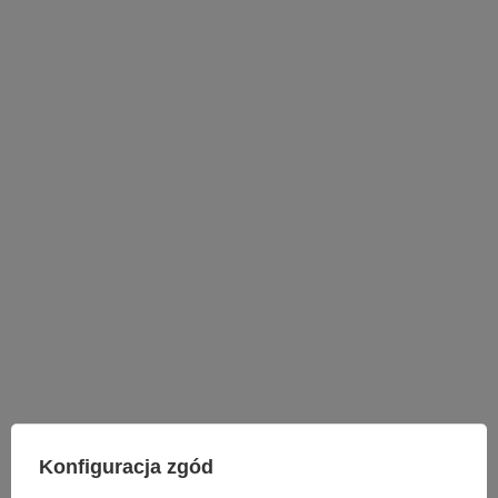
LAMPY WEWNĘTRZNE
Konfiguracja zgód
KINKIETY NAD LUSTRO