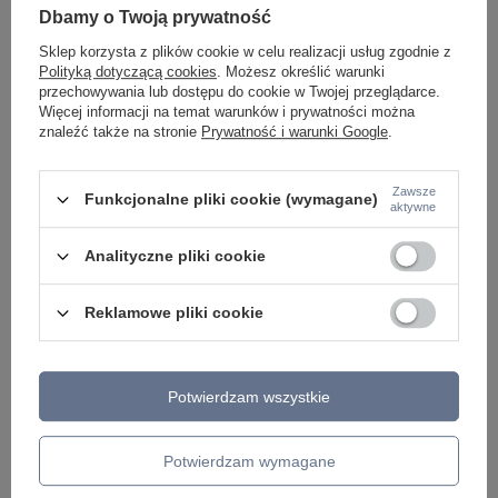
ŻYRANDOLE
Dbamy o Twoją prywatność
LAMPKI NOCNE
ŻYRANDOLE KRYSZTAŁOWE
Sklep korzysta z plików cookie w celu realizacji usług zgodnie z
LAMPY WISZĄCE CZARNE
Polityką dotyczącą cookies
. Możesz określić warunki
LAMPY WISZĄCE - OKRĘGI
przechowywania lub dostępu do cookie w Twojej przeglądarce.
KINKIETY DO SYPIALNI
Więcej informacji na temat warunków i prywatności można
LAMPY SUFITOWE OKRĄGŁE
znaleźć także na stronie
Prywatność i warunki Google
.
LAMPY WISZĄCE
Zawsze
LAMPY ZEWNĘTRZNE
Funkcjonalne pliki cookie (wymagane)
aktywne
SŁUPKI OGRODOWE
LAMPY OGRODOWE - WISZĄCE
Analityczne pliki cookie
LAMPY WISZĄCE - ZEWNĘTRZNE
LAMPY OGRODOWE - SUFITOWE
LAMPY SOLARNE
Reklamowe pliki cookie
OPRAWY OGRODOWE
GIRLANDY OGRODOWE
KINKIETY OGRODOWE
OŚWIETLENIE SCHODÓW ZEWNĘTRZNE
Potwierdzam wszystkie
PRODUCENCI
Potwierdzam wymagane
AZZARDO
ITALUX