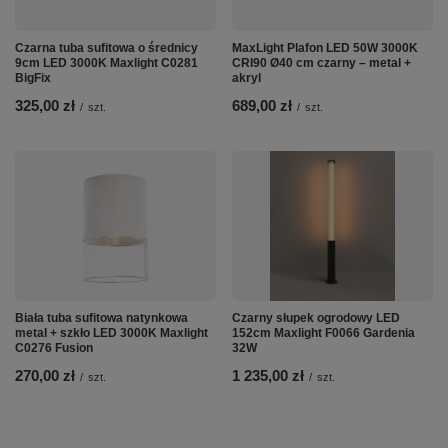
Czarna tuba sufitowa o średnicy
MaxLight Plafon LED 50W 3000K
9cm LED 3000K Maxlight C0281
CRI90 Ø40 cm czarny – metal +
BigFix
akryl
325,00 zł
689,00 zł
/
szt.
/
szt.
Biała tuba sufitowa natynkowa
Czarny słupek ogrodowy LED
metal + szkło LED 3000K Maxlight
152cm Maxlight F0066 Gardenia
C0276 Fusion
32W
270,00 zł
1 235,00 zł
/
szt.
/
szt.