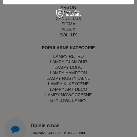
MAYTONI
ARGON
REALITY
CANDELLUX
SIGMA
ALDEX
SOLLUX
POPULARNE KATEGORIE
LAMPY RETRO
LAMPY GLAMOUR
LAMPY BOHO
LAMPY HAMPTON
LAMPY RUSTYKALNE
LAMPY KLASYCZNE
LAMPY ART DECO
LAMPY NOWOCZESNE
STYLOWE LAMPY
Opinie o nas
sprawdź, co napisali o nas inni