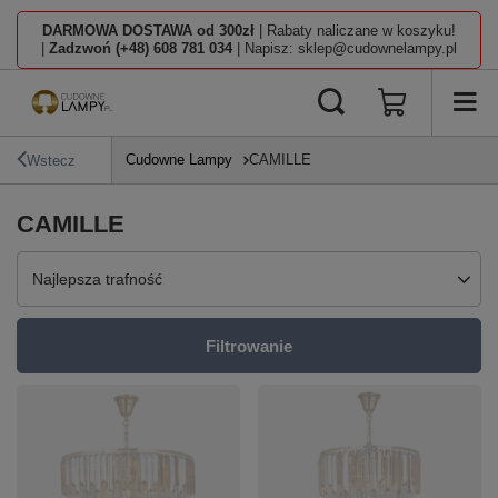
DARMOWA DOSTAWA od 300zł
| Rabaty naliczane w koszyku!
|
Zadzwoń (+48) 608 781 034
| Napisz: sklep@cudownelampy.pl
Cudowne Lampy
CAMILLE
Wstecz
CAMILLE
Zmień sortowanie
Najlepsza trafność
Filtrowanie