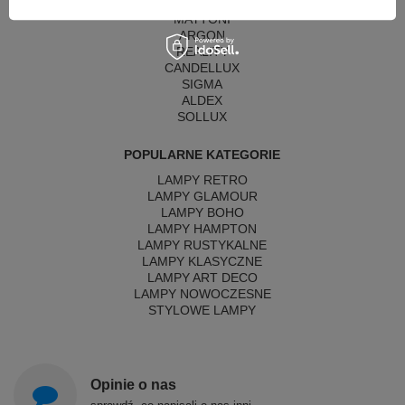
ITALUX
MAYTONI
ARGON
REALITY
CANDELLUX
SIGMA
ALDEX
SOLLUX
POPULARNE KATEGORIE
LAMPY RETRO
LAMPY GLAMOUR
LAMPY BOHO
LAMPY HAMPTON
LAMPY RUSTYKALNE
LAMPY KLASYCZNE
LAMPY ART DECO
LAMPY NOWOCZESNE
STYLOWE LAMPY
Opinie o nas