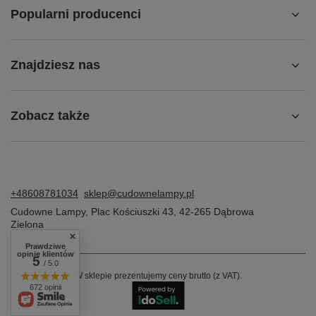
Popularni producenci
Znajdziesz nas
Zobacz także
+48608781034
sklep@cudownelampy.pl
Cudowne Lampy
,
Plac Kościuszki 43
,
42-265
Dąbrowa
Zielona
Prawdziwe
opinie klientów
5
/ 5.0
W sklepie prezentujemy ceny brutto (z VAT).
672 opinii