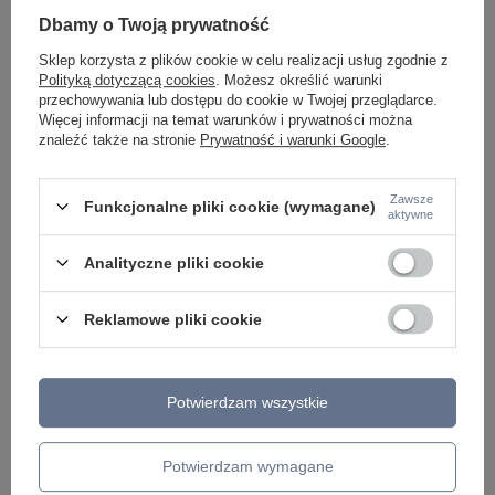
KINKIETY NAD LUSTRO
Dbamy o Twoją prywatność
ŻYRANDOLE
LAMPKI NOCNE
Sklep korzysta z plików cookie w celu realizacji usług zgodnie z
ŻYRANDOLE KRYSZTAŁOWE
Polityką dotyczącą cookies
. Możesz określić warunki
LAMPY WISZĄCE CZARNE
przechowywania lub dostępu do cookie w Twojej przeglądarce.
LAMPY WISZĄCE - OKRĘGI
Więcej informacji na temat warunków i prywatności można
KINKIETY DO SYPIALNI
znaleźć także na stronie
Prywatność i warunki Google
.
LAMPY SUFITOWE OKRĄGŁE
LAMPY WISZĄCE
Zawsze
Funkcjonalne pliki cookie (wymagane)
LAMPY ZEWNĘTRZNE
aktywne
SŁUPKI OGRODOWE
LAMPY OGRODOWE - WISZĄCE
Analityczne pliki cookie
LAMPY WISZĄCE - ZEWNĘTRZNE
LAMPY OGRODOWE - SUFITOWE
Reklamowe pliki cookie
LAMPY SOLARNE
OPRAWY OGRODOWE
GIRLANDY OGRODOWE
KINKIETY OGRODOWE
OŚWIETLENIE SCHODÓW ZEWNĘTRZNE
Potwierdzam wszystkie
PRODUCENCI
Potwierdzam wymagane
AZZARDO