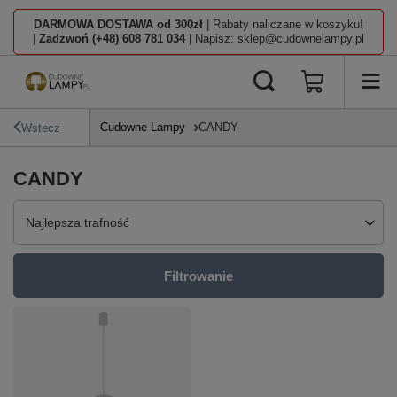
DARMOWA DOSTAWA od 300zł
| Rabaty naliczane w koszyku!
|
Zadzwoń (+48) 608 781 034
| Napisz: sklep@cudownelampy.pl
Cudowne Lampy
CANDY
Wstecz
CANDY
Zmień sortowanie
Najlepsza trafność
Filtrowanie