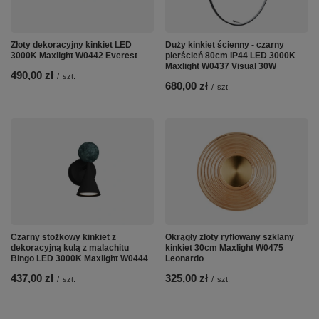
Złoty dekoracyjny kinkiet LED
Duży kinkiet ścienny - czarny
3000K Maxlight W0442 Everest
pierścień 80cm IP44 LED 3000K
Maxlight W0437 Visual 30W
490,00 zł
/
szt.
680,00 zł
/
szt.
Czarny stożkowy kinkiet z
Okrągły złoty ryflowany szklany
dekoracyjną kulą z malachitu
kinkiet 30cm Maxlight W0475
Bingo LED 3000K Maxlight W0444
Leonardo
437,00 zł
325,00 zł
/
szt.
/
szt.