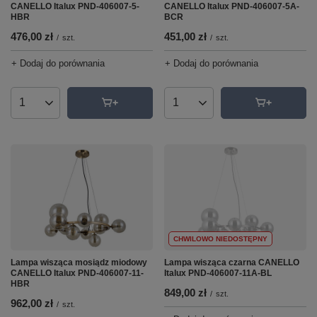
CANELLO Italux PND-406007-5A-
CANELLO Italux PND-406007-5-
BCR
HBR
451,00 zł
476,00 zł
/
szt.
/
szt.
+ Dodaj do porównania
+ Dodaj do porównania
Ilość produktów
Ilość produktów
CHWILOWO NIEDOSTĘPNY
Lampa wisząca mosiądz miodowy
Lampa wisząca czarna CANELLO
CANELLO Italux PND-406007-11-
Italux PND-406007-11A-BL
HBR
849,00 zł
/
szt.
962,00 zł
/
szt.