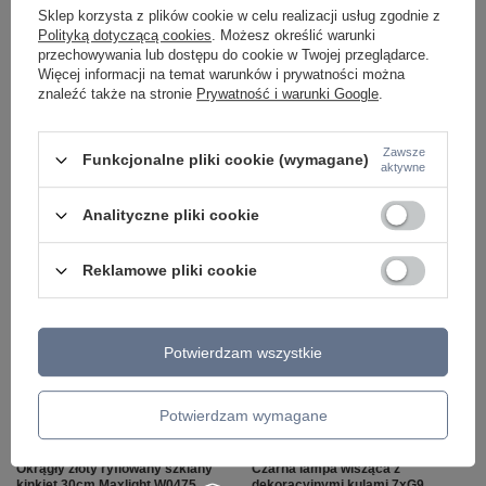
Lampa wisząca dymiona CANELLO
Sklep korzysta z plików cookie w celu realizacji usług zgodnie z
Italux PND-406007-10A-BCR
Polityką dotyczącą cookies
. Możesz określić warunki
806,00 zł
/
szt.
przechowywania lub dostępu do cookie w Twojej przeglądarce.
Więcej informacji na temat warunków i prywatności można
+ Dodaj do porównania
znaleźć także na stronie
Prywatność i warunki Google
.
Zawsze
Ilość produktów
Funkcjonalne pliki cookie (wymagane)
aktywne
Analityczne pliki cookie
Polecamy
Zobacz wszystko
Reklamowe pliki cookie
Potwierdzam wszystkie
Potwierdzam wymagane
Okrągły złoty ryflowany szklany
Czarna lampa wisząca z
kinkiet 30cm Maxlight W0475
dekoracyjnymi kulami 7xG9