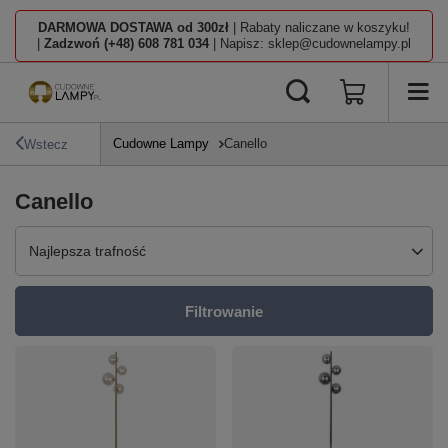
DARMOWA DOSTAWA od 300zł
| Rabaty naliczane w koszyku!
|
Zadzwoń (+48) 608 781 034
| Napisz: sklep@cudownelampy.pl
Cudowne Lampy
Canello
Wstecz
Canello
Zmień sortowanie
Najlepsza trafność
Filtrowanie