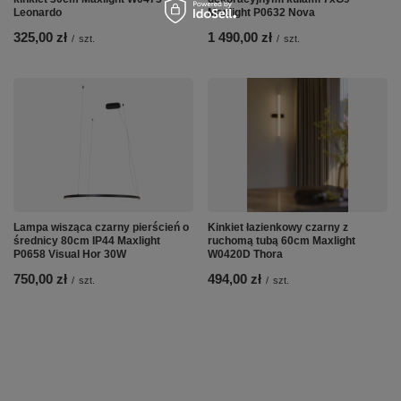
Leonardo
Maxlight P0632 Nova
325,00 zł
1 490,00 zł
/
szt.
/
szt.
Lampa wisząca czarny pierścień o
Kinkiet łazienkowy czarny z
średnicy 80cm IP44 Maxlight
ruchomą tubą 60cm Maxlight
P0658 Visual Hor 30W
W0420D Thora
750,00 zł
494,00 zł
/
szt.
/
szt.