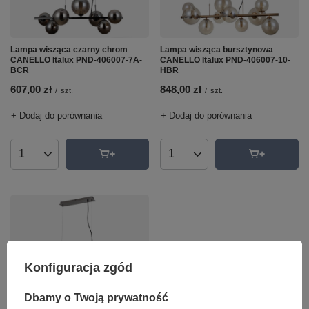
Lampa wisząca czarny chrom
Lampa wisząca bursztynowa
CANELLO Italux PND-406007-7A-
CANELLO Italux PND-406007-10-
BCR
HBR
607,00 zł
848,00 zł
/
szt.
/
szt.
+ Dodaj do porównania
+ Dodaj do porównania
Ilość produktów
Ilość produktów
Konfiguracja zgód
Dbamy o Twoją prywatność