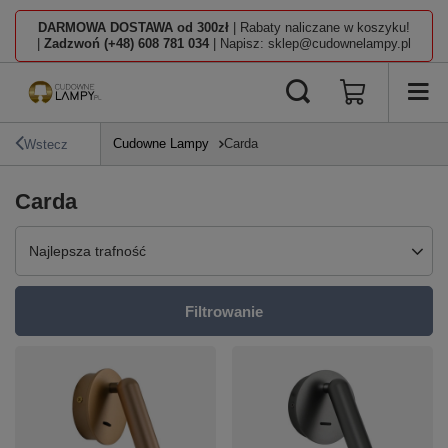
DARMOWA DOSTAWA od 300zł
| Rabaty naliczane w koszyku!
|
Zadzwoń (+48) 608 781 034
| Napisz: sklep@cudownelampy.pl
Cudowne Lampy
Carda
Wstecz
Carda
Zmień sortowanie
Najlepsza trafność
Filtrowanie