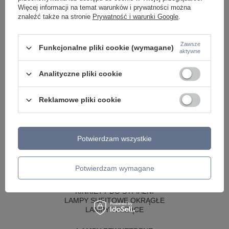
Więcej informacji na temat warunków i prywatności można
znaleźć także na stronie
Prywatność i warunki Google
.
Zawsze
Funkcjonalne pliki cookie (wymagane)
aktywne
Analityczne pliki cookie
Reklamowe pliki cookie
LAMPY WEWNĘTRZNE
KINKIETY NAD LUSTRO
Potwierdzam wszystkie
ŻYRANDOLE
LAMPKI NOCNE
ŻYRANDOLE KRYSZTAŁOWE
Potwierdzam wymagane
LAMPY WISZĄCE CZARNE
LAMPY WISZĄCE - OKRĘGI
KINKIETY DO SYPIALNI
LAMPY SUFITOWE OKRĄGŁE
LAMPY WISZĄCE