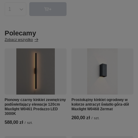
Ilość produktów
Polecamy
Zobacz wszystko
Pionowy czarny kinkiet zewnętrzny
Prostokątny kinkiet ogrodowy w
podświetlający elewacje 120cm
kolorze antracyt światło góra-dół
Maxlight W0461 Predazzo LED
Maxlight W0468 Zermat
3000K
260,00 zł
/
szt.
588,00 zł
/
szt.