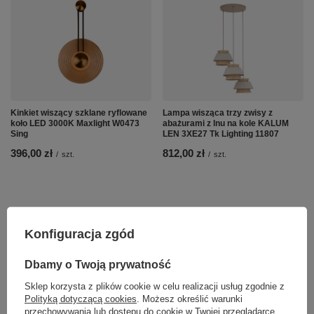
Kinkiet wiszący szklane ryflowane
Lampa wisząca trzy zwisy z
koło LED 3000K Maxlight W0473
abażurami z lnu na kole KALUM
Sing
LEN 3XE27 Tk Lighting 11807
396,00 zł
812,00 zł
/
szt.
/
szt.
Konfiguracja zgód
Dbamy o Twoją prywatność
Sklep korzysta z plików cookie w celu realizacji usług zgodnie z
Polityką dotyczącą cookies
. Możesz określić warunki
przechowywania lub dostępu do cookie w Twojej przeglądarce.