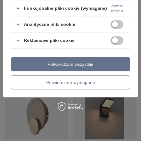
Zawsze
Funkcjonalne pliki cookie (wymagane)
aktywne
Analityczne pliki cookie
Reklamowe pliki cookie
Czarny kinkiet elewacyjny z
czujnkiem ruchu LED 3000K
Owalny kinkiet z trawertynu z
Potwierdzam wszystkie
Maxlight W0471 Ladis
dodatkiem metalu w kolorze złotym
Maxlight W0478 Travertino OVAL
479,00 zł
/
szt.
624,00 zł
/
szt.
Potwierdzam wymagane