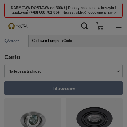
DARMOWA DOSTAWA od 300zł
| Rabaty naliczane w koszyku!
|
Zadzwoń (+48) 608 781 034
| Napisz: sklep@cudownelampy.pl
Cudowne Lampy
Carlo
Wstecz
Carlo
Zmień sortowanie
Najlepsza trafność
Filtrowanie