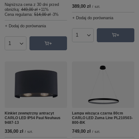
Najniższa cena z 30 dni przed
389,00 zł
/
szt.
obniżką:
449,00 zł
+11%
Cena regularna:
514,00 zł
-3%
+ Dodaj do porównania
+ Dodaj do porównania
Ilość produktów
Ilość produktów
Kinkiet zewnętrzny antracyt
Lampa wisząca czarna 80cm
CARLO LED IP54 Paul Neuhaus
CARLO LED Zuma Line PL210503-
9487-13
800-BK
336,00 zł
749,00 zł
/
szt.
/
szt.