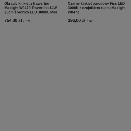
Okrągły kinkiet z trawertnu
Czarny kinkiet ogrodowy Fiss LED
Maxlight W0479 Travertino 14W
3000K z czujnikiem ruchu Maxlight
25cm średnicy LED 3000K IP44
W0472
754,00 zł
396,00 zł
/
szt.
/
szt.