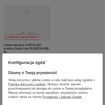
CHWILOWO NIEDOSTĘPNY
Lampa wisząca CARLO LED
srebrna Zuma Line PL200910-500-
SL
899,00 zł
/
szt.
Konfiguracja zgód
+ Dodaj do porównania
Dbamy o Twoją prywatność
Sklep korzysta z plików cookie w celu realizacji usług zgodnie z
Ilość produktów
Polityką dotyczącą cookies
. Możesz określić warunki
przechowywania lub dostępu do cookie w Twojej przeglądarce.
Więcej informacji na temat warunków i prywatności można
znaleźć także na stronie
Prywatność i warunki Google
.
Polecamy
Zobacz wszystko