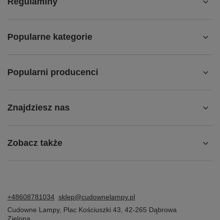
Regulaminy
Popularne kategorie
Popularni producenci
Znajdziesz nas
Zobacz także
+48608781034
sklep@cudownelampy.pl
Cudowne Lampy
,
Plac Kościuszki 43
,
42-265
Dąbrowa
Zielona