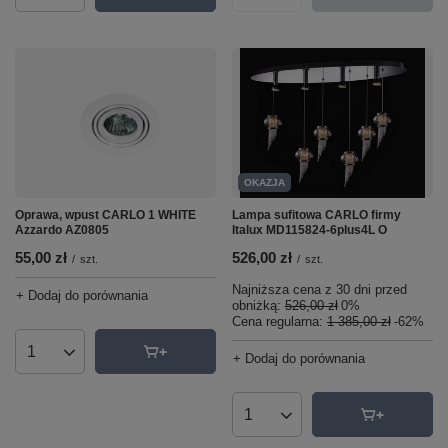
OKAZJA
Lampa sufitowa CARLO firmy
Oprawa, wpust CARLO 1 WHITE
Italux MD115824-6plus4L O
Azzardo AZ0805
526,00 zł
55,00 zł
/
szt.
/
szt.
Najniższa cena z 30 dni przed
+ Dodaj do porównania
obniżką:
526,00 zł
0%
Cena regularna:
1 385,00 zł
-62%
+ Dodaj do porównania
Ilość produktów
Ilość produktów