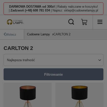
DARMOWA DOSTAWA od 300zł
| Rabaty naliczane w koszyku!
|
Zadzwoń (+48) 608 781 034
| Napisz: sklep@cudownelampy.pl
Cudowne Lampy
CARLTON 2
Wstecz
CARLTON 2
Zmień sortowanie
Najlepsza trafność
Filtrowanie