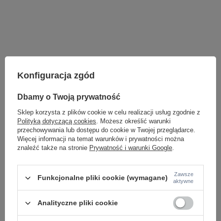
Konfiguracja zgód
Dbamy o Twoją prywatność
Sklep korzysta z plików cookie w celu realizacji usług zgodnie z
Polityką dotyczącą cookies
. Możesz określić warunki
przechowywania lub dostępu do cookie w Twojej przeglądarce.
Więcej informacji na temat warunków i prywatności można
znaleźć także na stronie
Prywatność i warunki Google
.
LAMPY WEWNĘTRZNE
KINKIETY NAD LUSTRO
Zawsze
Funkcjonalne pliki cookie (wymagane)
aktywne
ŻYRANDOLE
LAMPKI NOCNE
ŻYRANDOLE KRYSZTAŁOWE
Analityczne pliki cookie
LAMPY WISZĄCE CZARNE
LAMPY WISZĄCE - OKRĘGI