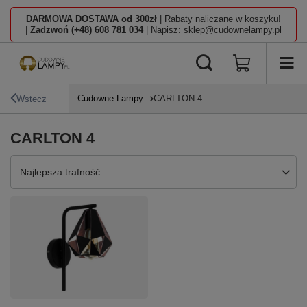
DARMOWA DOSTAWA od 300zł
| Rabaty naliczane w koszyku!
|
Zadzwoń (+48) 608 781 034
| Napisz: sklep@cudownelampy.pl
Cudowne Lampy
CARLTON 4
Wstecz
CARLTON 4
Zmień sortowanie
Najlepsza trafność