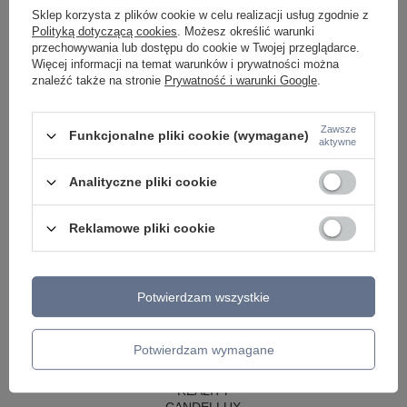
LAMPY WISZĄCE CZARNE
Sklep korzysta z plików cookie w celu realizacji usług zgodnie z
LAMPY WISZĄCE - OKRĘGI
Polityką dotyczącą cookies
. Możesz określić warunki
KINKIETY DO SYPIALNI
przechowywania lub dostępu do cookie w Twojej przeglądarce.
LAMPY SUFITOWE OKRĄGŁE
Więcej informacji na temat warunków i prywatności można
LAMPY WISZĄCE
znaleźć także na stronie
Prywatność i warunki Google
.
LAMPY ZEWNĘTRZNE
SŁUPKI OGRODOWE
Zawsze
Funkcjonalne pliki cookie (wymagane)
aktywne
LAMPY OGRODOWE - WISZĄCE
LAMPY WISZĄCE - ZEWNĘTRZNE
LAMPY OGRODOWE - SUFITOWE
Analityczne pliki cookie
LAMPY SOLARNE
OPRAWY OGRODOWE
Reklamowe pliki cookie
GIRLANDY OGRODOWE
KINKIETY OGRODOWE
OŚWIETLENIE SCHODÓW ZEWNĘTRZNE
Potwierdzam wszystkie
PRODUCENCI
AZZARDO
ITALUX
Potwierdzam wymagane
MAYTONI
ARGON
REALITY