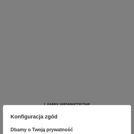
LAMPY WEWNĘTRZNE
KINKIETY NAD LUSTRO
Konfiguracja zgód
ŻYRANDOLE
LAMPKI NOCNE
ŻYRANDOLE KRYSZTAŁOWE
Dbamy o Twoją prywatność