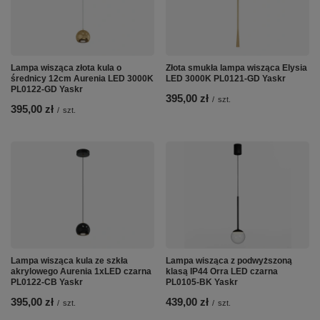
Lampa wisząca złota kula o
Złota smukła lampa wisząca Elysia
średnicy 12cm Aurenia LED 3000K
LED 3000K PL0121-GD Yaskr
PL0122-GD Yaskr
395,00 zł
/
szt.
395,00 zł
/
szt.
Lampa wisząca kula ze szkła
Lampa wisząca z podwyższoną
akrylowego Aurenia 1xLED czarna
klasą IP44 Orra LED czarna
PL0122-CB Yaskr
PL0105-BK Yaskr
395,00 zł
439,00 zł
/
szt.
/
szt.