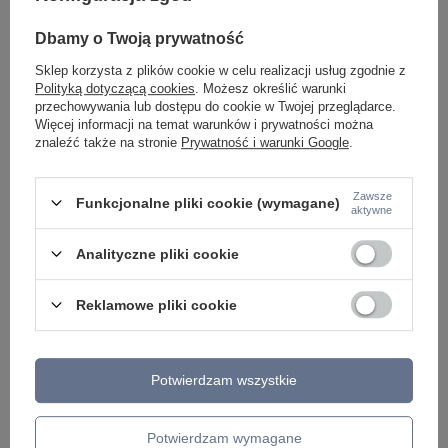
LAMPY WEWNĘTRZNE
KINKIETY NAD LUSTRO
Dbamy o Twoją prywatność
ŻYRANDOLE
Sklep korzysta z plików cookie w celu realizacji usług zgodnie z
LAMPKI NOCNE
Polityką dotyczącą cookies
. Możesz określić warunki
ŻYRANDOLE KRYSZTAŁOWE
przechowywania lub dostępu do cookie w Twojej przeglądarce.
LAMPY WISZĄCE CZARNE
Więcej informacji na temat warunków i prywatności można
LAMPY WISZĄCE - OKRĘGI
znaleźć także na stronie
Prywatność i warunki Google
.
KINKIETY DO SYPIALNI
LAMPY SUFITOWE OKRĄGŁE
LAMPY WISZĄCE
Zawsze
Funkcjonalne pliki cookie (wymagane)
aktywne
LAMPY ZEWNĘTRZNE
SŁUPKI OGRODOWE
Analityczne pliki cookie
LAMPY OGRODOWE - WISZĄCE
LAMPY WISZĄCE - ZEWNĘTRZNE
Reklamowe pliki cookie
LAMPY OGRODOWE - SUFITOWE
LAMPY SOLARNE
OPRAWY OGRODOWE
GIRLANDY OGRODOWE
KINKIETY OGRODOWE
Potwierdzam wszystkie
OŚWIETLENIE SCHODÓW ZEWNĘTRZNE
PRODUCENCI
Potwierdzam wymagane