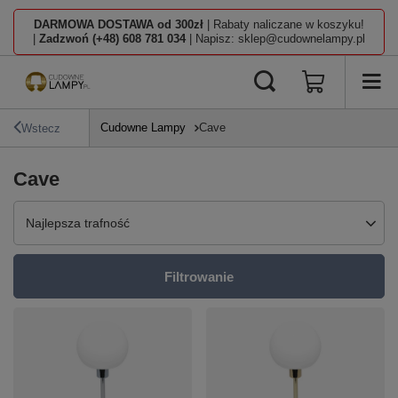
DARMOWA DOSTAWA od 300zł
| Rabaty naliczane w koszyku!
|
Zadzwoń (+48) 608 781 034
| Napisz: sklep@cudownelampy.pl
Cudowne Lampy
Cave
Wstecz
Cave
Zmień sortowanie
Najlepsza trafność
Filtrowanie