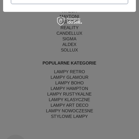
AZZARDO
ITALUX
MAYTONI
ARGON
REALITY
CANDELLUX
SIGMA
ALDEX
SOLLUX
POPULARNE KATEGORIE
LAMPY RETRO
LAMPY GLAMOUR
LAMPY BOHO
LAMPY HAMPTON
LAMPY RUSTYKALNE
LAMPY KLASYCZNE
LAMPY ART DECO
LAMPY NOWOCZESNE
STYLOWE LAMPY