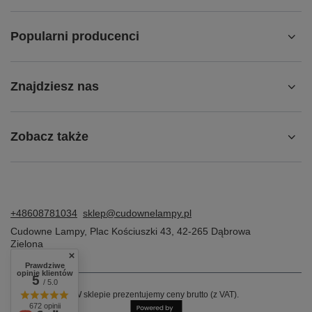
Popularni producenci
Znajdziesz nas
Zobacz także
+48608781034
sklep@cudownelampy.pl
Cudowne Lampy
,
Plac Kościuszki 43
,
42-265
Dąbrowa
Zielona
Prawdziwe
opinie klientów
5
/ 5.0
W sklepie prezentujemy ceny brutto (z VAT).
672 opinii