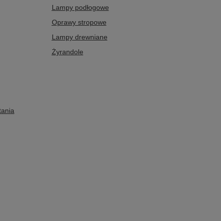
Lampy podłogowe
Oprawy stropowe
Lampy drewniane
Żyrandole
tania