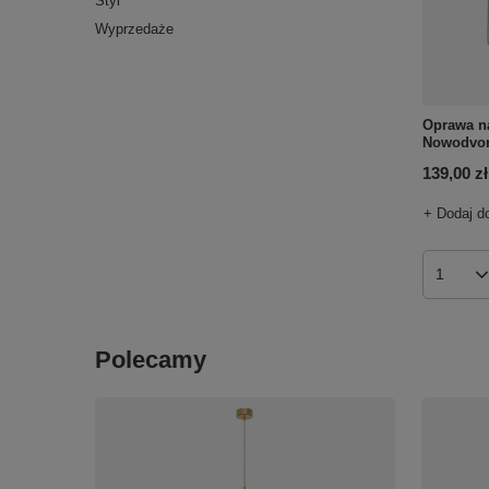
Styl
Wyprzedaże
Oprawa n
Nowodvor
139,00 zł
+ Dodaj d
Ilość p
Polecamy