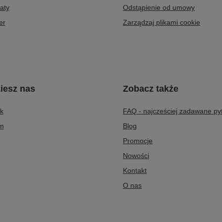
aty
Odstąpienie od umowy
er
Zarządzaj plikami cookie
iesz nas
Zobacz także
k
FAQ - najcześciej zadawane py
am
Blog
Promocje
Nowości
Kontakt
O nas