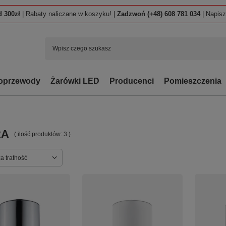
 300zł
| Rabaty naliczane w koszyku! |
Zadzwoń (+48) 608 781 034
| Napis
oprzewody
Żarówki LED
Producenci
Pomieszczenia
RA
( ilość produktów:
3
)
ortowanie
a trafność