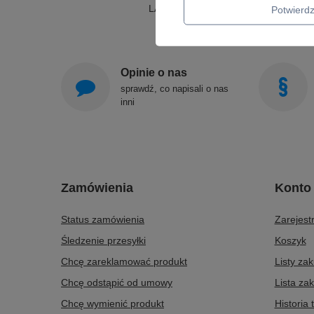
LAMPY WISZĄCE
Potwier
Opinie o nas
sprawdź, co napisali o nas
inni
Zamówienia
Konto
Status zamówienia
Zarejestr
Śledzenie przesyłki
Koszyk
Chcę zareklamować produkt
Listy za
Chcę odstąpić od umowy
Lista za
Chcę wymienić produkt
Historia 