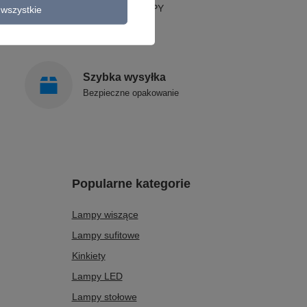
STYLOWE LAMPY
wszystkie
Szybka wysyłka
Bezpieczne opakowanie
Popularne kategorie
Lampy wiszące
Lampy sufitowe
Kinkiety
Lampy LED
Lampy stołowe