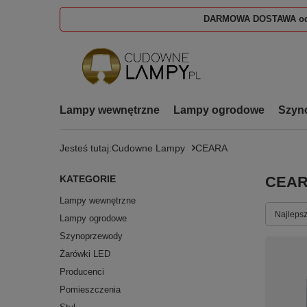
DARMOWA DOSTAWA od
Lampy wewnętrzne
Lampy ogrodowe
Szyn
Jesteś tutaj:
Cudowne Lampy
CEARA
KATEGORIE
CEA
Lampy wewnętrzne
Zmień s
Najlepsz
Lampy ogrodowe
Szynoprzewody
Żarówki LED
Producenci
Pomieszczenia