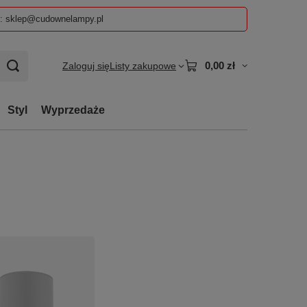
z: sklep@cudownelampy.pl
0,00 zł
Zaloguj się
Listy zakupowe
Styl
Wyprzedaże