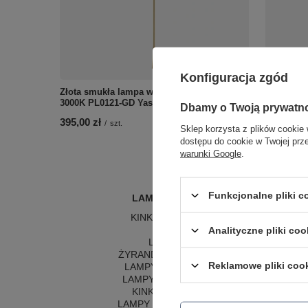
Konfiguracja zgód
Złota smukła lampa wisząca Elysia LED
Czarne ok
3000K PL0121-GD Yaskr
1xGU10 R
Dbamy o Twoją prywatn
395,00 zł
50,00 zł
/
szt.
/
Sklep korzysta z plików cookie 
dostępu do cookie w Twojej prz
warunki Google
.
Funkcjonalne pliki 
LAMPY WEWNĘTRZNE
KINKIETY NAD LUSTRO
ŻYRANDOLE
L
Analityczne pliki coo
LAMPKI NOCNE
LA
ŻYRANDOLE KRYSZTAŁOWE
LA
Reklamowe pliki coo
LAMPY WISZĄCE CZARNE
LAMPY WISZĄCE - OKRĘGI
KINKIETY DO SYPIALNI
LAMPY SUFITOWE OKRĄGŁE