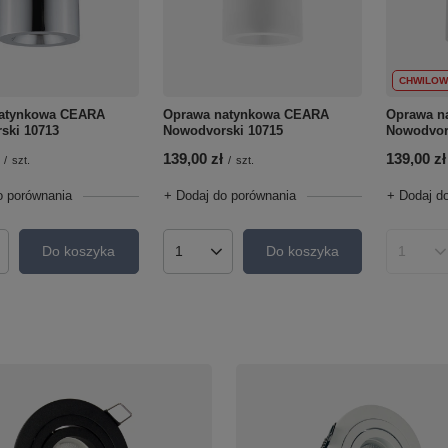
CHWILOW
atynkowa CEARA
Oprawa natynkowa CEARA
Oprawa n
ski 10713
Nowodvorski 10715
Nowodvor
139,00 zł
139,00 zł
/
szt.
/
szt.
o porównania
+ Dodaj do porównania
+ Dodaj d
Do koszyka
Do koszyka
roduktów
Ilość produktów
Ilość p