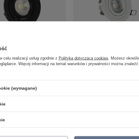
rągłe oczko podtynkowe Halo
Oczko podtynkowe Halo 1xGU10 b
L0103-BK Yaskr
RL0103-WH Yaskr
ość
50,00 zł
szt.
/
szt.
w celu realizacji usług zgodnie z
Polityką dotyczącą cookies
. Możesz określi
eglądarce. Więcej informacji na temat warunków i prywatności można znaleźć
cookie (wymagane)
LAMPY ZEWNĘTRZNE
PRODUCENCI
SŁUPKI OGRODOWE
AZZARDO
AMPY OGRODOWE - WISZĄCE
ITALUX
kie
MPY WISZĄCE - ZEWNĘTRZNE
MAYTONI
MPY OGRODOWE - SUFITOWE
ARGON
kie
LAMPY SOLARNE
REALITY
OPRAWY OGRODOWE
CANDELLUX
GIRLANDY OGRODOWE
SIGMA
KINKIETY OGRODOWE
ALDEX