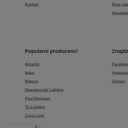
Kontakt
Moje rab
Newslett
Popularni producenci
Znajdz
Azzardo
Faceboo
Italux
Instagr
Milagro
Opineo
Nowodvorski Lighting
Paul Neuhaus
Tk Lighting
Zuma Line