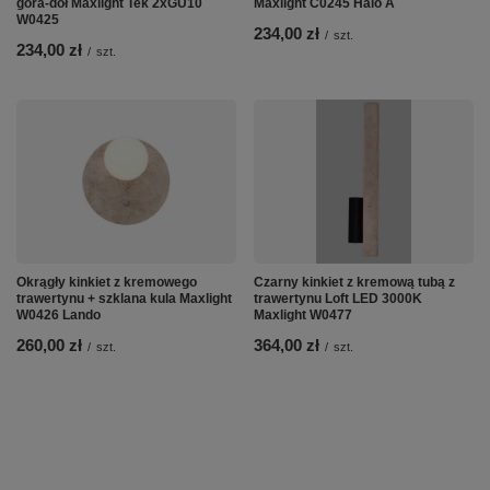
góra-dół Maxlight Tek 2xGU10
Maxlight C0245 Halo A
W0425
234,00 zł
/
szt.
234,00 zł
/
szt.
Okrągły kinkiet z kremowego
Czarny kinkiet z kremową tubą z
trawertynu + szklana kula Maxlight
trawertynu Loft LED 3000K
W0426 Lando
Maxlight W0477
260,00 zł
364,00 zł
/
szt.
/
szt.