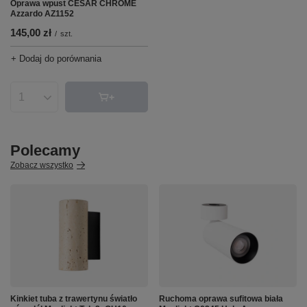
Oprawa wpust CESAR CHROME
Azzardo AZ1152
145,00 zł
/
szt.
+ Dodaj do porównania
Ilość produktów
Polecamy
Zobacz wszystko
Kinkiet tuba z trawertynu światło
Ruchoma oprawa sufitowa biała