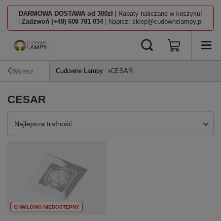
DARMOWA DOSTAWA od 300zł
| Rabaty naliczane w koszyku!
|
Zadzwoń (+48) 608 781 034
| Napisz: sklep@cudownelampy.pl
Cudowne Lampy
CESAR
Wstecz
CESAR
Zmień sortowanie
Najlepsza trafność
CHWILOWO NIEDOSTĘPNY