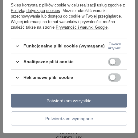
LAMPY WISZĄCE CZARNE
Sklep korzysta z plików cookie w celu realizacji usług zgodnie z
LAMPY WISZĄCE - OKRĘGI
Polityką dotyczącą cookies
. Możesz określić warunki
KINKIETY DO SYPIALNI
przechowywania lub dostępu do cookie w Twojej przeglądarce.
LAMPY SUFITOWE OKRĄGŁE
Więcej informacji na temat warunków i prywatności można
LAMPY WISZĄCE
znaleźć także na stronie
Prywatność i warunki Google
.
LAMPY ZEWNĘTRZNE
SŁUPKI OGRODOWE
Zawsze
Funkcjonalne pliki cookie (wymagane)
aktywne
LAMPY OGRODOWE - WISZĄCE
LAMPY WISZĄCE - ZEWNĘTRZNE
LAMPY OGRODOWE - SUFITOWE
Analityczne pliki cookie
LAMPY SOLARNE
OPRAWY OGRODOWE
Reklamowe pliki cookie
GIRLANDY OGRODOWE
KINKIETY OGRODOWE
OŚWIETLENIE SCHODÓW ZEWNĘTRZNE
Potwierdzam wszystkie
PRODUCENCI
AZZARDO
ITALUX
Potwierdzam wymagane
MAYTONI
ARGON
REALITY