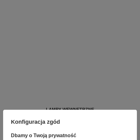
LAMPY WEWNĘTRZNE
KINKIETY NAD LUSTRO
Konfiguracja zgód
ŻYRANDOLE
LAMPKI NOCNE
ŻYRANDOLE KRYSZTAŁOWE
Dbamy o Twoją prywatność