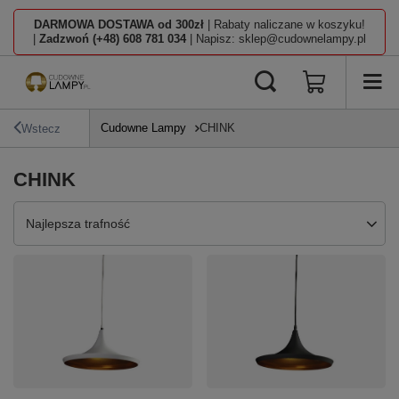
DARMOWA DOSTAWA od 300zł
| Rabaty naliczane w koszyku!
|
Zadzwoń (+48) 608 781 034
| Napisz: sklep@cudownelampy.pl
Cudowne Lampy
CHINK
Wstecz
CHINK
Zmień sortowanie
Najlepsza trafność