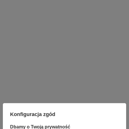
LAMPY WEWNĘTRZNE
KINKIETY NAD LUSTRO
Konfiguracja zgód
ŻYRANDOLE
LAMPKI NOCNE
Dbamy o Twoją prywatność
ŻYRANDOLE KRYSZTAŁOWE