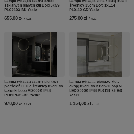
Lampa wisząca czarna sześć
Lampa wisząca zlota z białą kulą o
szklanych białych kul Bolti 6xG9
średnicy 15cm Bolti 1xE14
PLC0103-BK Yaskr
PL0112-GD Yaskr
655,00 zł
275,00 zł
/
szt.
/
szt.
Lampa wisząca czarny pionowy
Lampa wisząca pionowy złoty
pierścień LED o średnicy 85cm do
okrąg 85cm do łazienki Loop M
łazienki Loop M 3000K IP44
LED 3000K IP44 PL0119-85-GD
PL0119-85-BK Yaskr
Yaskr
978,00 zł
1 154,00 zł
/
szt.
/
szt.