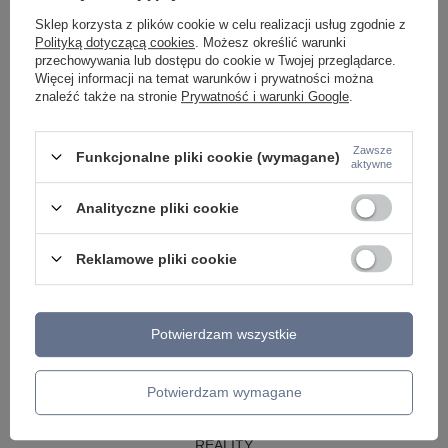
LAMPY WISZĄCE CZARNE
Sklep korzysta z plików cookie w celu realizacji usług zgodnie z
LAMPY WISZĄCE - OKRĘGI
Polityką dotyczącą cookies
. Możesz określić warunki
KINKIETY DO SYPIALNI
przechowywania lub dostępu do cookie w Twojej przeglądarce.
LAMPY SUFITOWE OKRĄGŁE
Więcej informacji na temat warunków i prywatności można
LAMPY WISZĄCE
znaleźć także na stronie
Prywatność i warunki Google
.
LAMPY ZEWNĘTRZNE
Zawsze
Funkcjonalne pliki cookie (wymagane)
SŁUPKI OGRODOWE
aktywne
LAMPY OGRODOWE - WISZĄCE
LAMPY WISZĄCE - ZEWNĘTRZNE
Analityczne pliki cookie
LAMPY OGRODOWE - SUFITOWE
LAMPY SOLARNE
OPRAWY OGRODOWE
Reklamowe pliki cookie
GIRLANDY OGRODOWE
KINKIETY OGRODOWE
OŚWIETLENIE SCHODÓW ZEWNĘTRZNE
Potwierdzam wszystkie
PRODUCENCI
AZZARDO
ITALUX
Potwierdzam wymagane
MAYTONI
ARGON
REALITY