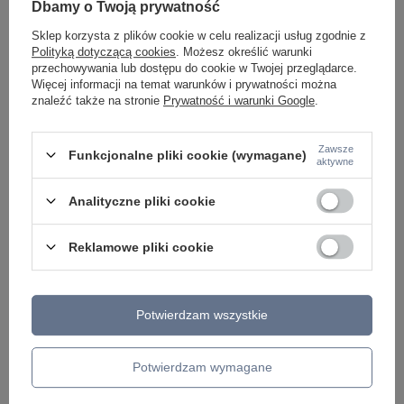
Dbamy o Twoją prywatność
LAMPKI NOCNE
ŻYRANDOLE KRYSZTAŁOWE
Sklep korzysta z plików cookie w celu realizacji usług zgodnie z
LAMPY WISZĄCE CZARNE
Polityką dotyczącą cookies
. Możesz określić warunki
LAMPY WISZĄCE - OKRĘGI
przechowywania lub dostępu do cookie w Twojej przeglądarce.
KINKIETY DO SYPIALNI
Więcej informacji na temat warunków i prywatności można
LAMPY SUFITOWE OKRĄGŁE
znaleźć także na stronie
Prywatność i warunki Google
.
LAMPY WISZĄCE
LAMPY ZEWNĘTRZNE
Zawsze
Funkcjonalne pliki cookie (wymagane)
aktywne
SŁUPKI OGRODOWE
LAMPY OGRODOWE - WISZĄCE
Analityczne pliki cookie
LAMPY WISZĄCE - ZEWNĘTRZNE
LAMPY OGRODOWE - SUFITOWE
LAMPY SOLARNE
Reklamowe pliki cookie
OPRAWY OGRODOWE
GIRLANDY OGRODOWE
KINKIETY OGRODOWE
OŚWIETLENIE SCHODÓW ZEWNĘTRZNE
Potwierdzam wszystkie
PRODUCENCI
AZZARDO
Potwierdzam wymagane
ITALUX
MAYTONI