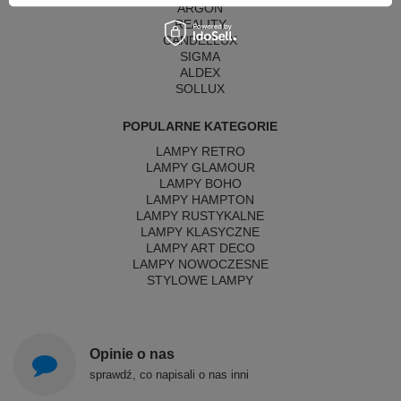
ARGON
REALITY
CANDELLUX
SIGMA
ALDEX
SOLLUX
POPULARNE KATEGORIE
LAMPY RETRO
LAMPY GLAMOUR
LAMPY BOHO
LAMPY HAMPTON
LAMPY RUSTYKALNE
LAMPY KLASYCZNE
LAMPY ART DECO
LAMPY NOWOCZESNE
STYLOWE LAMPY
Opinie o nas
sprawdź, co napisali o nas inni