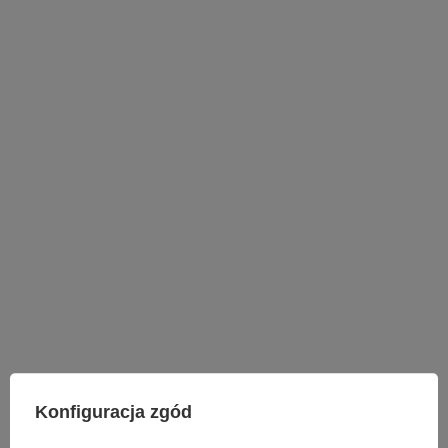
LAMPY WEWNĘTRZNE
Konfiguracja zgód
KINKIETY NAD LUSTRO
ŻYRANDOLE