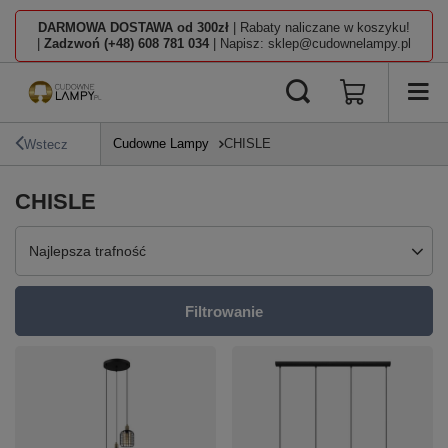
DARMOWA DOSTAWA od 300zł
| Rabaty naliczane w koszyku!
|
Zadzwoń (+48) 608 781 034
| Napisz: sklep@cudownelampy.pl
Cudowne Lampy
CHISLE
Wstecz
CHISLE
Zmień sortowanie
Najlepsza trafność
Filtrowanie