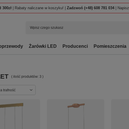
 300zł
| Rabaty naliczane w koszyku! |
Zadzwoń (+48) 608 781 034
| Napis
oprzewody
Żarówki LED
Producenci
Pomieszczenia
ET
( ilość produktów:
3
)
ortowanie
a trafność