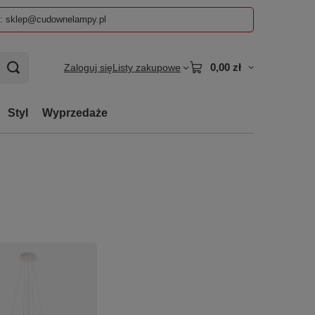
z: sklep@cudownelampy.pl
0,00 zł
Zaloguj się
Listy zakupowe
Styl
Wyprzedaże