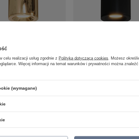
a 1xGU10 złota IP65 CL0103-GD
Tubka Luna 1xGU10 czarna IP65 
wnętrz jak i na zewnątrz
Yaskr do wnętrz jak i na zewnątrz
ość
153,00 zł
/
szt.
/
szt.
w celu realizacji usług zgodnie z
Polityką dotyczącą cookies
. Możesz określi
eglądarce. Więcej informacji na temat warunków i prywatności można znaleźć
cookie (wymagane)
LAMPY ZEWNĘTRZNE
PRODUCENCI
SŁUPKI OGRODOWE
AZZARDO
AMPY OGRODOWE - WISZĄCE
ITALUX
kie
MPY WISZĄCE - ZEWNĘTRZNE
MAYTONI
MPY OGRODOWE - SUFITOWE
ARGON
kie
LAMPY SOLARNE
REALITY
OPRAWY OGRODOWE
CANDELLUX
GIRLANDY OGRODOWE
SIGMA
KINKIETY OGRODOWE
ALDEX