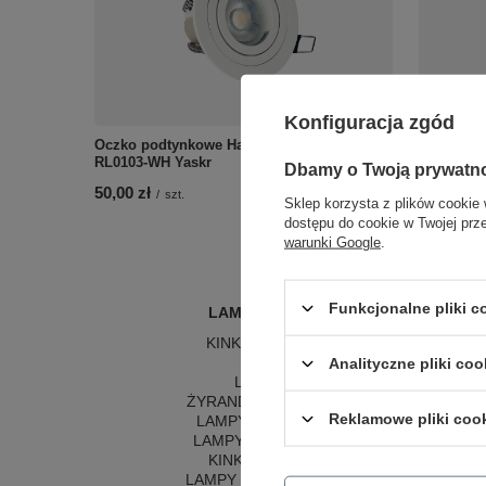
Konfiguracja zgód
Oczko podtynkowe Halo 1xGU10 białe
Tubka Lun
RL0103-WH Yaskr
Yaskr do 
Dbamy o Twoją prywatn
50,00 zł
208,00 zł
/
szt.
Sklep korzysta z plików cookie 
dostępu do cookie w Twojej prz
warunki Google
.
Funkcjonalne pliki 
LAMPY WEWNĘTRZNE
KINKIETY NAD LUSTRO
ŻYRANDOLE
L
Analityczne pliki coo
LAMPKI NOCNE
LA
ŻYRANDOLE KRYSZTAŁOWE
LA
Reklamowe pliki coo
LAMPY WISZĄCE CZARNE
LAMPY WISZĄCE - OKRĘGI
KINKIETY DO SYPIALNI
LAMPY SUFITOWE OKRĄGŁE