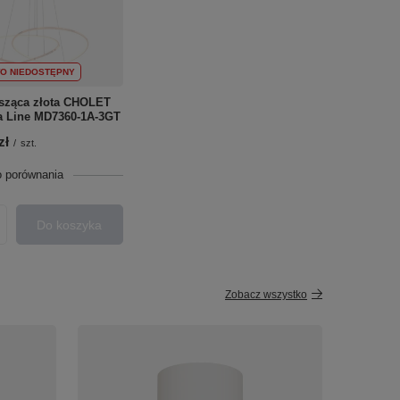
O NIEDOSTĘPNY
sząca złota CHOLET
 Line MD7360-1A-3GT
zł
/
szt.
o porównania
Do koszyka
roduktów
Zobacz wszystko