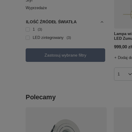
Styl
Wyprzedaże
ILOŚĆ ŹRÓDEŁ ŚWIATŁA
1
3
Lampa wi
LED zintegrowany
3
LED Zuma
999,00 zł
Zastosuj wybrane filtry
+ Dodaj d
Ilość p
Polecamy