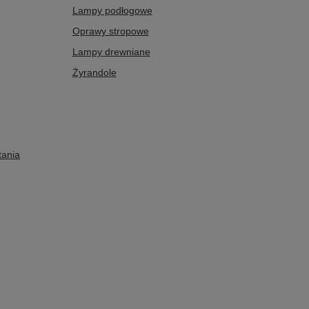
Lampy podłogowe
Oprawy stropowe
Lampy drewniane
Żyrandole
tania