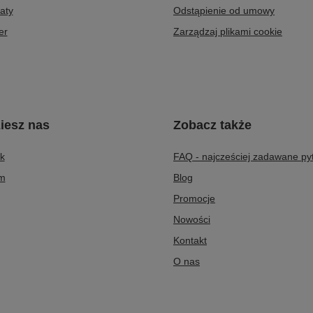
aty
Odstąpienie od umowy
er
Zarządzaj plikami cookie
iesz nas
Zobacz także
k
FAQ - najcześciej zadawane py
am
Blog
Promocje
Nowości
Kontakt
O nas