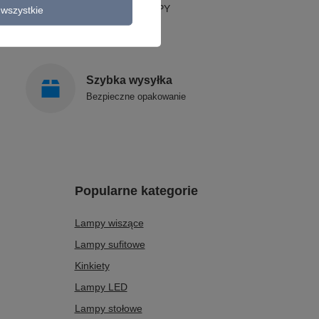
STYLOWE LAMPY
wszystkie
Szybka wysyłka
Bezpieczne opakowanie
Popularne kategorie
Lampy wiszące
Lampy sufitowe
Kinkiety
Lampy LED
Lampy stołowe