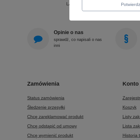
LAMPY WISZĄCE
Potwier
Opinie o nas
sprawdź, co napisali o nas
inni
Zamówienia
Konto
Status zamówienia
Zarejestr
Śledzenie przesyłki
Koszyk
Chcę zareklamować produkt
Listy za
Chcę odstąpić od umowy
Lista za
Chcę wymienić produkt
Historia 