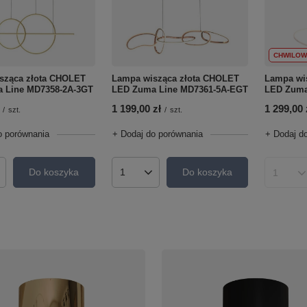
CHWILOW
sząca złota CHOLET
Lampa wisząca złota CHOLET
Lampa wi
 Line MD7358-2A-3GT
LED Zuma Line MD7361-5A-EGT
LED Zuma
1 199,00 zł
1 299,00 
/
szt.
/
szt.
o porównania
+ Dodaj do porównania
+ Dodaj d
Do koszyka
Do koszyka
roduktów
Ilość produktów
Ilość p