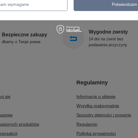
OŚWIETLENIE SCHODÓW
SOLLUX
dzam wymagane
Potwierdzam 
ZEWNĘTRZNE
Wygodne zwroty
Bezpieczne zakupy
14 dni na zwrot bez
dbamy o Twoje prawa
podawania przyczyny
Regulaminy
uj się
Informacje o sklepie
Wysyłka maksymalnie
kupowe
Sposoby płatności i prowizje
kupionych produktów
Regulamin
transakcji
Polityka prywatności